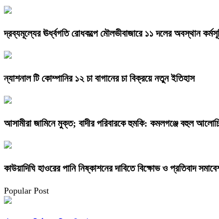
দ্রব্যমূল্যের ঊর্ধ্বগতি রোধকল্পে মৌলভীবাজারে ১১ দলের অবস্থান কর্মসূ
ন্যাশনাল টি কোম্পানির ১২ চা বাগানের চা বিক্রয়ে নতুন ইতিহাস
আসামীরা জামিনে মুক্ত; বাদীর পরিবারকে হুমকি: কমলগঞ্জে বহুল আলোচি
কাউয়াদিঘি হাওরের পানি নিষ্কাশনের দাবিতে বিক্ষোভ ও প্রতিবাদ সমাবে
Popular Post