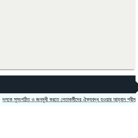
ুসংগঠিত ও জনমুখী করতে নেতাকর্মীদের ঐক্যবদ্ধ হওয়ার আহ্বান শ্রীমঙ্গলের এমপ