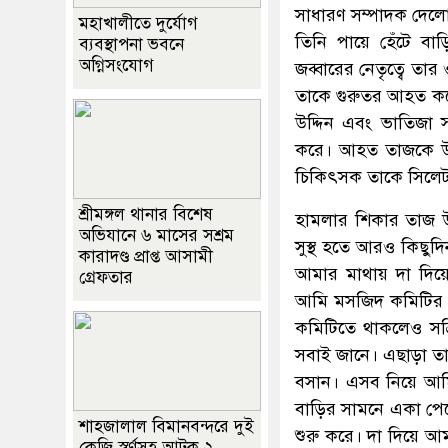
সাধারণ সম্পাদক দেলো
মহাখালীতে দুর্যোগ
তিনি পায়ে হেঁটে বা
ব্যবস্থাপনা ভবনে
অগ্নিসংযোগ
জব্বারের নেতৃত্বে ত
তাকে গুরুতর আহত কর
উদ্দিন এবং ভাতিজা
করে। আহত তাজকে উপজে
চিকিৎসক তাকে সিলেট
শ্রীমঙ্গল থানার বিশেষ
হামলার শিকার তাজ উ
অভিযানে ৬ মাসের সশ্রম
সুস্থ হতে আরও কিছুদ
কারাদণ্ড প্রাপ্ত আসামী
আমার মাথায় দা দিয়
গ্রেফতার
আমি মসজিদ কমিটির স
কমিটিতে থাকলেও সক্
সবাই জানে। এছাড়া তা
বসান। এসব নিয়ে আমি
বাড়ির সামনে একা প
শাহজালাল বিমানবন্দরে দুই
শুরু করে। দা দিয়ে 
কেজি স্বর্ণসহ আটক ২