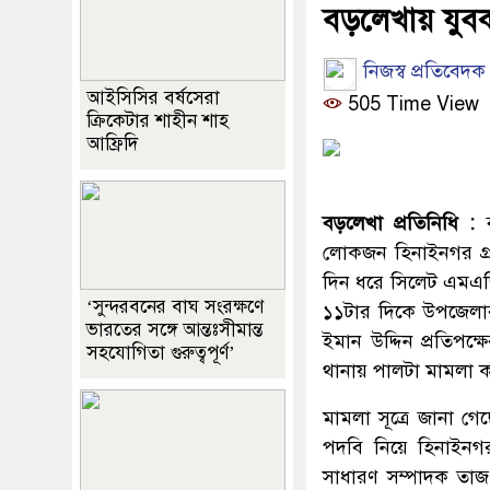
বড়লেখায় যুবক
নিজস্ব প্রতিবেদক
আইসিসির বর্ষসেরা
505 Time View
ক্রিকেটার শাহীন শাহ
আফ্রিদি
বড়লেখা প্রতিনিধি :
ব
লোকজন হিনাইনগর গ্রা
দিন ধরে সিলেট এমএজ
‘সুন্দরবনের বাঘ সংরক্ষণে
১১টার দিকে উপজেলার
ভারতের সঙ্গে আন্তঃসীমান্ত
ইমান উদ্দিন প্রতিপক
সহযোগিতা গুরুত্বপূর্ণ’
থানায় পালটা মামলা 
মামলা সূত্রে জানা 
পদবি নিয়ে হিনাইনগর
সাধারণ সম্পাদক তাজ