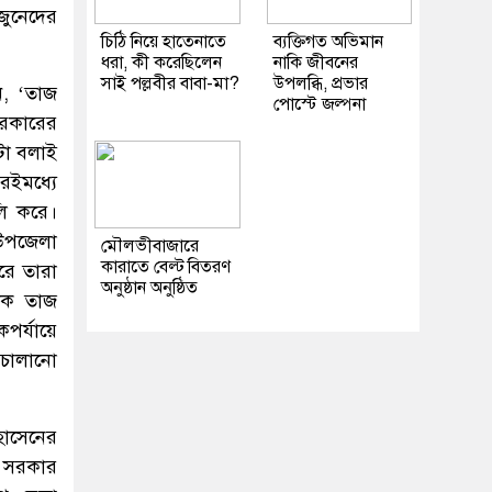
জুনেদের
চিঠি নিয়ে হাতেনাতে
ব্যক্তিগত অভিমান
ধরা, কী করেছিলেন
নাকি জীবনের
সাই পল্লবীর বাবা-মা?
উপলব্ধি, প্রভার
ন, ‘তাজ
পোস্টে জল্পনা
সরকারের
টা বলাই
রইমধ্যে
লি করে।
উপজেলা
মৌলভীবাজারে
কারাতে বেল্ট বিতরণ
রে তারা
অনুষ্ঠান অনুষ্ঠিত
াদক তাজ
পর্যায়ে
 চালানো
হোসেনের
ে সরকার