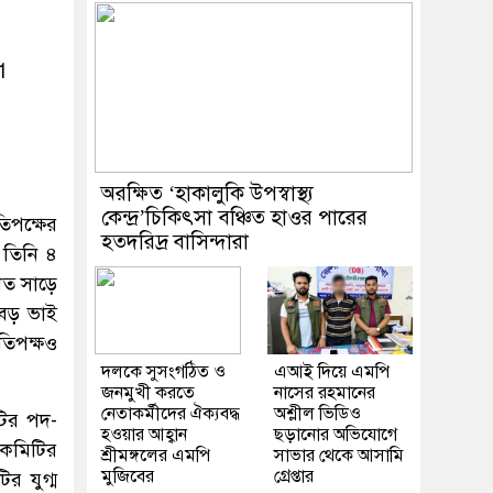
1
অরক্ষিত ‘হাকালুকি উপস্বাস্থ্য
কেন্দ্র’চিকিৎসা বঞ্চিত হাওর পারের
পক্ষের
হতদরিদ্র বাসিন্দারা
 তিনি ৪
াত সাড়ে
 বড় ভাই
তিপক্ষও
দলকে সুসংগঠিত ও
এআই দিয়ে এমপি
জনমুখী করতে
নাসের রহমানের
নেতাকর্মীদের ঐক্যবদ্ধ
অশ্লীল ভিডিও
টির পদ-
হওয়ার আহ্বান
ছড়ানোর অভিযোগে
 কমিটির
শ্রীমঙ্গলের এমপি
সাভার থেকে আসামি
মুজিবের
গ্রেপ্তার
র যুগ্ম