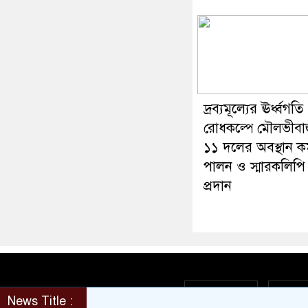
দ্রব্যমূল্যের ঊর্ধ্বগতি
রোধকল্পে মৌলভীবা
১১ দলের অবস্থান কর্
পালন ও স্মারকলিপি
প্রদান
About Us
Cont
News Title :