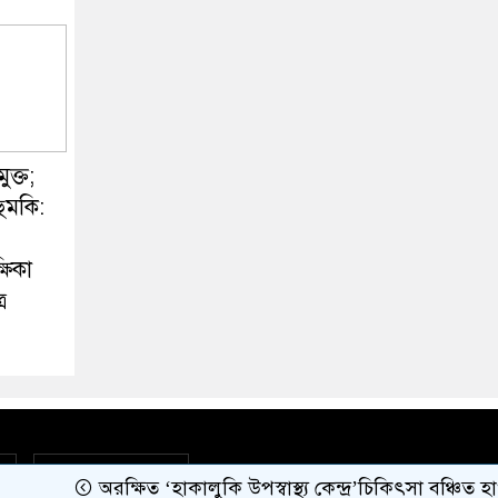
ক্ত;
ুমকি:
ষিকা
র
বাংলা কনভার্টার
অরক্ষিত ‘হাকালুকি উপস্বাস্থ্য কেন্দ্র’চিকিৎসা বঞ্চিত হাওর 