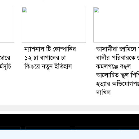
ন্যাশনাল টি কোম্পানির
আসামীরা জামিনে মু
জারে
১২ চা বাগানের চা
বাদীর পরিবারকে হ
মসূচি
বিক্রয়ে নতুন ইতিহাস
কমলগঞ্জে বহুল
আলোচিত স্কুল শিক্
হত্যার অভিযোগপত্
দাখিল
act Us
Privacy Policy
দৈনিক মৌমাছি কন্ঠ পরিবার