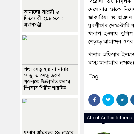
বিরোধী উস্কানিমূল
দেলোয়ার তাকে নিষেধ
আমাদের সাশ্রয়ী ও
জাকারিয়া ও ছাত্র
মিতব্যায়ী হতে হবে :
প্রধানমন্ত্রী
যুবলীগের সেক্রেটার
খারাপ হওয়ায় পুলিশ
নেতৃত্বে আমাদের ওপ
থানার অফিসার ইনচার্
মধ্যে মারামারি হয়েছে
পদ্মা সেতু হার না মানার
সেতু, এ সেতু তরুণ
Tag :
প্রজন্মকে উজ্জীবিত করবে:
স্পিকার শিরীন শারমিন
About Author Informat
যক্ষ্মায় প্রতিবছর ২৯ হাজার