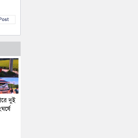
 Post
রে দুই
ঘর্ষে