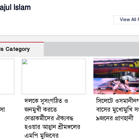
ajul Islam
View All
is Category
দলকে সুসংগঠিত ও
সিলেটে ওসমানীনগ
ৎসা
জনমুখী করতে
বাসের মুখোমুখি সং
নেতাকর্মীদের ঐক্যবদ্ধ
৯জনের প্রাণহানী
হওয়ার আহ্বান শ্রীমঙ্গলের
এমপি মুজিবের