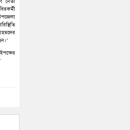
গ নেতা
িরকর্মী
উপজেলা
িস্থিতি
আহমদের
েন।’
ইপক্ষের
’