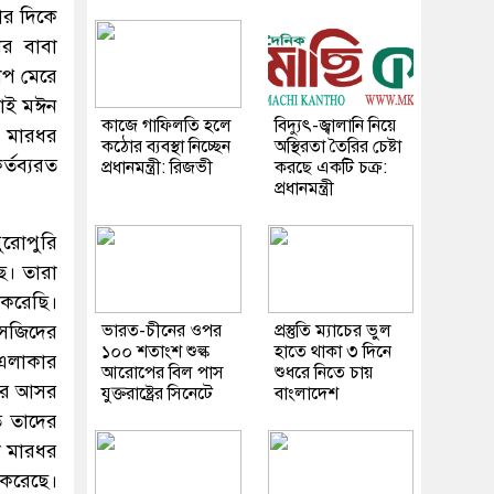
ার দিকে
ার বাবা
োপ মেরে
ভাই মঈন
কাজে গাফিলতি হলে
বিদ্যুৎ-জ্বালানি নিয়ে
ও মারধর
কঠোর ব্যবস্থা নিচ্ছেন
অস্থিরতা তৈরির চেষ্টা
্তব্যরত
প্রধানমন্ত্রী: রিজভী
করছে একটি চক্র:
প্রধানমন্ত্রী
ুরোপুরি
ে। তারা
করেছি।
মসজিদের
ভারত-চীনের ওপর
প্রস্তুতি ম্যাচের ভুল
১০০ শতাংশ শুল্ক
হাতে থাকা ৩ দিনে
 এলাকার
আরোপের বিল পাস
শুধরে নিতে চায়
দের আসর
যুক্তরাষ্ট্রের সিনেটে
বাংলাদেশ
ে তাদের
ে মারধর
 করেছে।