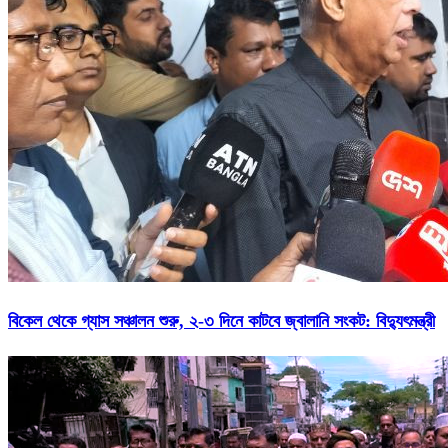
বিকেল থেকে গ্যাস সঞ্চালন শুরু, ২-৩ দিনে কাটবে জ্বালানি সংকট: বিদ্যুৎমন্ত্রী