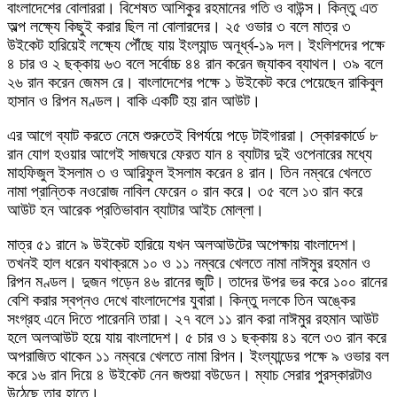
বাংলাদেশের বোলাররা। বিশেষত আশিকুর রহমানের গতি ও বাউন্স। কিন্তু এত
অল্প লক্ষ্যে কিছুই করার ছিল না বোলারদের। ২৫ ওভার ৩ বলে মাত্র ৩
উইকেট হারিয়েই লক্ষ্যে পৌঁছে যায় ইংল্যান্ড অনূর্ধ্ব-১৯ দল। ইংলিশদের পক্ষে
৪ চার ও ২ ছক্কায় ৬৩ বলে সর্বোচ্চ ৪৪ রান করেন জ্যাকব ব্যাথল। ৩৯ বলে
২৬ রান করেন জেমস রে। বাংলাদেশের পক্ষে ১ উইকেট করে পেয়েছেন রাকিবুল
হাসান ও রিপন মণ্ডল। বাকি একটি হয় রান আউট।
এর আগে ব্যাট করতে নেমে শুরুতেই বিপর্যয়ে পড়ে টাইগাররা। স্কোরকার্ডে ৮
রান যোগ হওয়ার আগেই সাজঘরে ফেরত যান ৪ ব্যাটার দুই ওপেনারের মধ্যে
মাহফিজুল ইসলাম ৩ ও আরিফুল ইসলাম করেন ৪ রান। তিন নম্বরে খেলতে
নামা প্রান্তিক নওরোজ নাবিল ফেরেন ০ রান করে। ৩৫ বলে ১৩ রান করে
আউট হন আরেক প্রতিভাবান ব্যাটার আইচ মোল্লা।
মাত্র ৫১ রানে ৯ উইকেট হারিয়ে যখন অলআউটের অপেক্ষায় বাংলাদেশ।
তখনই হাল ধরেন যথাক্রমে ১০ ও ১১ নম্বরে খেলতে নামা নাঈমুর রহমান ও
রিপন মণ্ডল। দুজন গড়েন ৪৬ রানের জুটি। তাদের উপর ভর করে ১০০ রানের
বেশি করার স্বপ্নও দেখে বাংলাদেশের যুবারা। কিন্তু দলকে তিন অঙ্কের
সংগ্রহ এনে দিতে পারেননি তারা। ২৭ বলে ১১ রান করা নাঈমুর রহমান আউট
হলে অলআউট হয়ে যায় বাংলাদেশ। ৫ চার ও ১ ছক্কায় ৪১ বলে ৩৩ রান করে
অপরাজিত থাকেন ১১ নম্বরে খেলতে নামা রিপন। ইংল্যান্ডের পক্ষে ৯ ওভার বল
করে ১৬ রান দিয়ে ৪ উইকেট নেন জশুয়া বউডেন। ম্যাচ সেরার পুরস্কারটাও
উঠেছে তার হাতে।