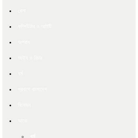
খেলা
কম্পিউটার ও আইটি
অপরাধ
আইন ও বিচার
ধর্ম
প্রবাসে বাংলাদেশ
বিনোদন
আরো
ধর্ম