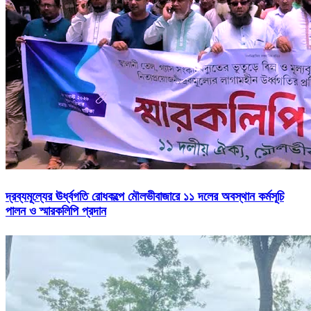
দ্রব্যমূল্যের ঊর্ধ্বগতি রোধকল্পে মৌলভীবাজারে ১১ দলের অবস্থান কর্মসূচি
পালন ও স্মারকলিপি প্রদান