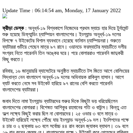
Update Time : 06:14:54 am, Monday, 17 January 2022
ক্রীড়া ডেস্ক
: অনূর্ধ্ব-১৯ বিশ্বকাপে নিজেদের প্রথম ম্যাচে হার দিয়ে টুর্নামেন্ট
শুরু হয়েছে ডিফ্যান্ডিং চ্যাম্পিয়ন বাংলাদেশের। ইংল্যান্ড অনূর্ধ্ব-১৯ দলের
বিপক্ষে ৭ উইকেটের বিশাল ব্যবধানে হেরেছে বর্তমান চ্যাম্পিয়নরা। শুরুতে
ব্যাটাররা গুটিয়ে গেছেন মাত্র ৯৭ রানে। ওয়ানডে ফরম্যাটের ম্যাচটিতে দলীয়
সংগ্রহ নিতে পারেননি তিন অঙ্কের ঘরে। পরে বোলাররাও পারেননি জাদুকরী
কিছু করতে।
রবিবার, ১৬ জানুয়ায়রি ব্যাসেটেরে অনুষ্ঠিত ম্যাচটিতে টস জিতে আগে বোলিংয়ের
সিদ্ধান্ত নেন বাংলাদেশ অনূর্ধ্ব-১৯ দলের অধিনায়ক রাকিবুল হাসান। আগে
ব্যাট করতে নেমে সব উইকেট হারিয়ে ৯৭ রানের বেশি করতে পারেননি
বাংলাদেশের ব্যাটাররা।
জবাব দিতে নামা ইংল্যান্ড ব্যাটারদের শুরুর দিকে কিছুটা ভয় ধরিয়েছিলেন
বাংলাদেশের বোলাররা। বিশেষত আশিকুর রহমানের গতি ও বাউন্স। কিন্তু এত
অল্প লক্ষ্যে কিছুই করার ছিল না বোলারদের। ২৫ ওভার ৩ বলে মাত্র ৩
উইকেট হারিয়েই লক্ষ্যে পৌঁছে যায় ইংল্যান্ড অনূর্ধ্ব-১৯ দল। ইংলিশদের পক্ষে
৪ চার ও ২ ছক্কায় ৬৩ বলে সর্বোচ্চ ৪৪ রান করেন জ্যাকব ব্যাথল। ৩৯ বলে
২৬ রান করেন জেমস রে। বাংলাদেশের পক্ষে ১ উইকেট করে পেয়েছেন রাকিবুল