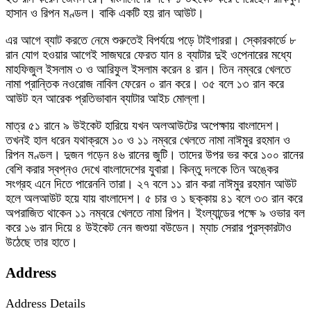
হাসান ও রিপন মণ্ডল। বাকি একটি হয় রান আউট।
এর আগে ব্যাট করতে নেমে শুরুতেই বিপর্যয়ে পড়ে টাইগাররা। স্কোরকার্ডে ৮
রান যোগ হওয়ার আগেই সাজঘরে ফেরত যান ৪ ব্যাটার দুই ওপেনারের মধ্যে
মাহফিজুল ইসলাম ৩ ও আরিফুল ইসলাম করেন ৪ রান। তিন নম্বরে খেলতে
নামা প্রান্তিক নওরোজ নাবিল ফেরেন ০ রান করে। ৩৫ বলে ১৩ রান করে
আউট হন আরেক প্রতিভাবান ব্যাটার আইচ মোল্লা।
মাত্র ৫১ রানে ৯ উইকেট হারিয়ে যখন অলআউটের অপেক্ষায় বাংলাদেশ।
তখনই হাল ধরেন যথাক্রমে ১০ ও ১১ নম্বরে খেলতে নামা নাঈমুর রহমান ও
রিপন মণ্ডল। দুজন গড়েন ৪৬ রানের জুটি। তাদের উপর ভর করে ১০০ রানের
বেশি করার স্বপ্নও দেখে বাংলাদেশের যুবারা। কিন্তু দলকে তিন অঙ্কের
সংগ্রহ এনে দিতে পারেননি তারা। ২৭ বলে ১১ রান করা নাঈমুর রহমান আউট
হলে অলআউট হয়ে যায় বাংলাদেশ। ৫ চার ও ১ ছক্কায় ৪১ বলে ৩৩ রান করে
অপরাজিত থাকেন ১১ নম্বরে খেলতে নামা রিপন। ইংল্যান্ডের পক্ষে ৯ ওভার বল
করে ১৬ রান দিয়ে ৪ উইকেট নেন জশুয়া বউডেন। ম্যাচ সেরার পুরস্কারটাও
উঠেছে তার হাতে।
Address
Address Details