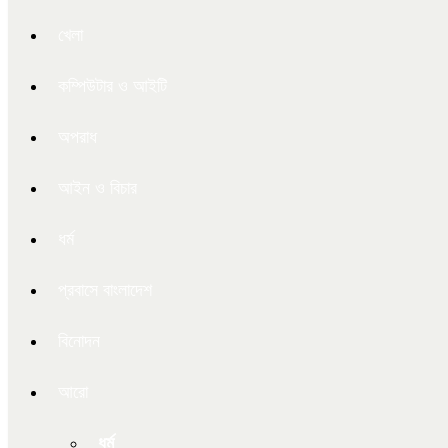
খেলা
কম্পিউটার ও আইটি
অপরাধ
আইন ও বিচার
ধর্ম
প্রবাসে বাংলাদেশ
বিনোদন
আরো
ধর্ম