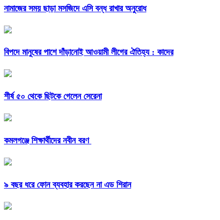
নামাজের সময় ছাড়া মসজিদে এসি বন্ধ রাখার অনুরোধ
বিপদে মানুষের পাশে দাঁড়ানোই আওয়ামী লীগের ঐতিহ্য : কাদের
শীর্ষ ৫০ থেকে ছিটকে গেলেন সেরেনা
কমলগঞ্জে শিক্ষার্থীদের নবীন বরণ
৯ বছর ধরে ফোন ব্যবহার করছেন না এড শিরান