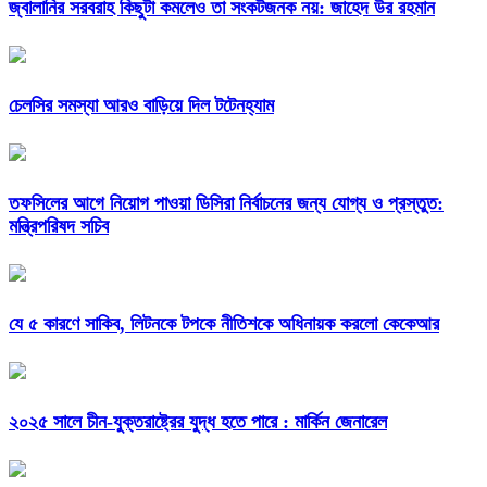
জ্বালানির সরবরাহ কিছুটা কমলেও তা সংকটজনক নয়: জাহেদ উর রহমান
চেলসির সমস্যা আরও বাড়িয়ে দিল টটেনহ্যাম
তফসিলের আগে নিয়োগ পাওয়া ডিসিরা নির্বাচনের জন্য যোগ্য ও প্রস্তুত:
মন্ত্রিপরিষদ সচিব
যে ৫ কারণে সাকিব, লিটনকে টপকে নীতিশকে অধিনায়ক করলো কেকেআর
২০২৫ সালে চীন-যুক্তরাষ্ট্রের যুদ্ধ হতে পারে : মার্কিন জেনারেল