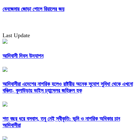
বেনজেমার জোড়া গোলে রিয়ালের জয়
Last Update
আদিবাসী দিবস উদযাপন
আদিবাসীরা এদেশের নাগরিক হলেও রাষ্ট্রীয় অনেক সুযোগ সুবিধা থেকে এখনো
বঞ্চিত- কুলাউড়ায় ভাইস চ্যান্সেলর জহিরুল হক
শত বছর ধরে বসবাস, তবু নেই স্বীকৃতি: ভূমি ও নাগরিক অধিকার চান
আদিবাসীরা