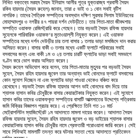
লিখিত বক্তব্যে মরহুম সৈয়দ ইলিয়াস আলীর পুত্র যুক্তরাজ্য প্রবাসী সৈয়দ
রকিব হায়দার (সৈয়দ রুহেল) জানান, তারা ৫ ভাই ও ১ বোন সবাই বৃটিশ
নাগরিক। তাদের পৈত্রিক সম্পত্তির অবস্থান দক্ষিণ সুরমার সিলাম ইউনিয়নের
মোহাম্মাদপুর ও নগরীর ৪৭ পায়রা দর্শন দেউড়ীতে। তার পিতা-মাতা জীবদ্দশায়
সম্পত্তি ওয়াকফ রেজিস্ট্রারি করে গেছেন। তার বড়ভাই সৈয়দ রফিজ হায়দার
সুহেলকে পারিবারিক ওয়াকফ‘র মুতাওয়াল্লী নিযুক্ত করেন। এই ওয়াকফ
সম্পত্তির মধ্যে দর্শন দেউড়ীর চার তলা বাসার ১ তলার ভাড়া মসজিদে দান করার
অসিয়ত করেন। বাসার বাকী ৩ তলার মধ্যে একটি ফ্লাটে পরিবারের সবাই
বসবাসের জন্য এবং বাকী ১ম ও ২য় তলায় চারটি ফ্লাটের ভাড়া সবাই সমভাগে
বণ্টন করে ভোগ করার অসিয়ত করেন।
সৈয়দ রুহেল অভিযোগ করে বলেন, তার পিতা-মাতার মৃত্যুর পর বড়ভাই সৈয়দ
সুহেল, সৈয়দ রহিম হায়দার জুবেল তার অন্যান্য ভাই বোনদের ফ্লাটে বসবাসের
কোন সুযোগ দিচ্ছেন না এবং ফ্লাটের ভাড়া পাওয়া থেকেও বঞ্চিত করে
রেখেছেন। বড়ভাই সৈয়দ রফিজ হায়দার আপন ভাই বোনদের বাদ দিয়ে তার
শ্যালক হাসান কবির চৌধুরীকে বাসার কেয়ারটেকার নিযুক্ত করেন। এই সুযোগে
হাসান কবির তাদের ওয়াকফকৃত সম্পত্তির বাসাটি আত্মসাতের উদ্দেশ্যে পত্রিকায়
জমি বিক্রির বিজ্ঞাপন প্রচার করে। এ প্রেক্ষিতে তিনি গত ১০ মার্চ
মেট্রোপলিটন ম্যাজিস্ট্রেট ১ম আদালতে মামলা দায়ের করেন। আদালত সৈয়দ
রফিজ হায়দার সুহেল, সৈয়দ রহিম হায়দার জুবেল ও বড় ভাইয়ের শ্যালক বাসার
কেয়ারটেকার হাসান কবির চৌধুরীর নামে গ্রেফতারী পরোওয়ানা জারি করেন। সেই
সাথে পিবিআই মামলাটি তদন্ত করে ঘটনার সততা পেয়ে আদালতে প্রতিবেদন