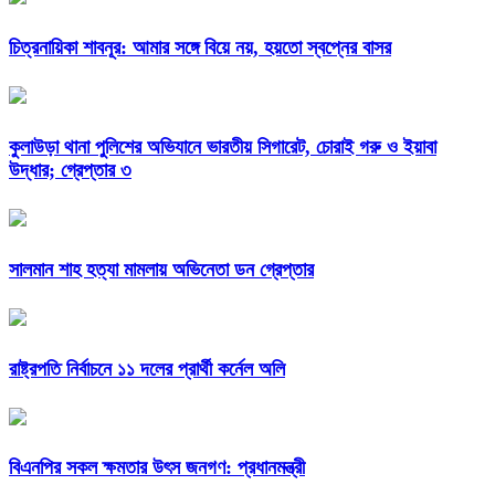
চিত্রনায়িকা শাবনূর: আমার সঙ্গে বিয়ে নয়, হয়তো স্বপ্নের বাসর
কুলাউড়া থানা পুলিশের অভিযানে ভারতীয় সিগারেট, চোরাই গরু ও ইয়াবা
উদ্ধার; গ্রেপ্তার ৩
সালমান শাহ হত্যা মামলায় অভিনেতা ডন গ্রেপ্তার
রাষ্ট্রপতি নির্বাচনে ১১ দলের প্রার্থী কর্নেল অলি
বিএনপির সকল ক্ষমতার উৎস জনগণ: প্রধানমন্ত্রী