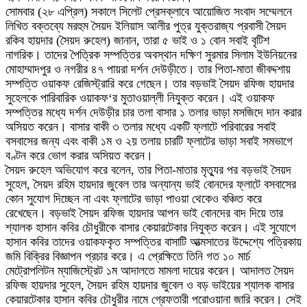
সোমবার (২৮ এপ্রিল) সকালে সিলেট প্রেসক্লাবে আয়োজিত সংবাদ সম্মেলনে
লিখিত বক্তব্যে মরহুম সৈয়দ ইলিয়াস আলীর পুত্র যুক্তরাজ্য প্রবাসী সৈয়দ
রকিব হায়দার (সৈয়দ রুহেল) জানান, তারা ৫ ভাই ও ১ বোন সবাই বৃটিশ
নাগরিক। তাদের পৈত্রিক সম্পত্তির অবস্থান দক্ষিণ সুরমার সিলাম ইউনিয়নের
মোহাম্মাদপুর ও নগরীর ৪৭ পায়রা দর্শন দেউড়ীতে। তার পিতা-মাতা জীবদ্দশায়
সম্পত্তি ওয়াকফ রেজিস্ট্রারি করে গেছেন। তার বড়ভাই সৈয়দ রফিজ হায়দার
সুহেলকে পারিবারিক ওয়াকফ‘র মুতাওয়াল্লী নিযুক্ত করেন। এই ওয়াকফ
সম্পত্তির মধ্যে দর্শন দেউড়ীর চার তলা বাসার ১ তলার ভাড়া মসজিদে দান করার
অসিয়ত করেন। বাসার বাকী ৩ তলার মধ্যে একটি ফ্লাটে পরিবারের সবাই
বসবাসের জন্য এবং বাকী ১ম ও ২য় তলায় চারটি ফ্লাটের ভাড়া সবাই সমভাগে
বণ্টন করে ভোগ করার অসিয়ত করেন।
সৈয়দ রুহেল অভিযোগ করে বলেন, তার পিতা-মাতার মৃত্যুর পর বড়ভাই সৈয়দ
সুহেল, সৈয়দ রহিম হায়দার জুবেল তার অন্যান্য ভাই বোনদের ফ্লাটে বসবাসের
কোন সুযোগ দিচ্ছেন না এবং ফ্লাটের ভাড়া পাওয়া থেকেও বঞ্চিত করে
রেখেছেন। বড়ভাই সৈয়দ রফিজ হায়দার আপন ভাই বোনদের বাদ দিয়ে তার
শ্যালক হাসান কবির চৌধুরীকে বাসার কেয়ারটেকার নিযুক্ত করেন। এই সুযোগে
হাসান কবির তাদের ওয়াকফকৃত সম্পত্তির বাসাটি আত্মসাতের উদ্দেশ্যে পত্রিকায়
জমি বিক্রির বিজ্ঞাপন প্রচার করে। এ প্রেক্ষিতে তিনি গত ১০ মার্চ
মেট্রোপলিটন ম্যাজিস্ট্রেট ১ম আদালতে মামলা দায়ের করেন। আদালত সৈয়দ
রফিজ হায়দার সুহেল, সৈয়দ রহিম হায়দার জুবেল ও বড় ভাইয়ের শ্যালক বাসার
কেয়ারটেকার হাসান কবির চৌধুরীর নামে গ্রেফতারী পরোওয়ানা জারি করেন। সেই