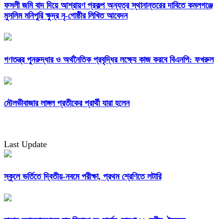
ফসলী জমি বাদ দিয়ে আশ্রায়ণ প্রকল্প অন্যত্র স্থানান্তরের দাবিতে কমলগঞ্জে
মুসলিম মনিপুরি ক্ষুদ্র নৃ-গোষ্ঠীর লিখিত আবেদন
গণতন্ত্র পুনরুদ্ধার ও অর্থনৈতিক প্রবৃদ্ধির লক্ষ্যে কাজ করবে বিএনপি: ফখরুল
মৌলভীবাজার লাঙ্গল প্রতীকের প্রার্থী যারা হলেন
Last Update
স্কুলে ভর্তিতে দ্বিতীয়-নবমে পরীক্ষা, প্রথম শ্রেণিতে লটারি