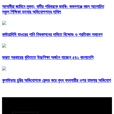
আসামীরা জামিনে মুক্ত; বাদীর পরিবারকে হুমকি: কমলগঞ্জে বহুল আলোচিত
স্কুল শিক্ষিকা হত্যার অভিযোগপত্র দাখিল
কাউয়াদিঘি হাওরের পানি নিষ্কাশনের দাবিতে বিক্ষোভ ও প্রতিবাদ সমাবেশ
ভারত সরকারের বৃত্তিতে উচ্চশিক্ষা অর্জনে যাচ্ছেন ৫৪১ বাংলাদেশি
কুলাউড়ায় চুরির অভিযোগকে কেন্দ্র করে বৃদ্ধ ব্যবসায়ীর ওপর হামলার অভিযোগ