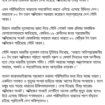
সঙ্গে দেশটির একাধিক রাজ্যে দেখা দিয়েছে অক্সিজেনের তীব্র সংকট।
এমন পরিস্থিতিতে ভারতকে সহযোগিতা করতে এগিয়ে এসেছে বিভিন্ন দেশ।
ভারতকে ৮০ টন তরল অক্সিজেন সরবরাহ করেছেন মধ্যপ্রাচ্যের দেশ সৌদি
আরব।
রিয়াদে ভারতীয় দূতাবাসের বরাত দিয়ে সৌদি গেজেট আজ রবিবার সামাজিক
যোগাযোগমাধ্যমে জানিয়েছে, কোভিড-১৯ রোগীদের জন্য প্রয়োজনীয়
অক্সিজেনের সংকট মোকাবিলায় সহায়তা করতে ভারতে ৮০ মেট্রিক টন তরল
অক্সিজেন পাঠিয়েছে সৌদি আরব।
সৌদি আরবে ভারতীয় দূতাবাস তাদের টুইটারে লিখেছে, ‘ভারতে অতিপ্রয়োজনীয়
৮০ টন তরল অক্সিজেন পাঠাতে আদানি গ্রুপ ও মেসার্স লিনডের সঙ্গে অংশীদার
হতে পেরে ভারতীয় দূতাবাস গর্বিত। সৌদি আরবের স্বাস্থ্য মন্ত্রণালয়কে তাদের
সাহায্য, সমর্থন ও সহযোগিতার জন্য আন্তরিক ধন্যবাদ।’
নভেল করোনাভাইরাসের প্রকোপে ভয়াবহ পরিস্থিতির মধ্য দিয়ে যাচ্ছে ভারত।
একদিনে শনাক্ত ও মৃত্যুর সংখ্যা ছাড়িয়ে যাচ্ছে আগের দিনের সংখ্যাকে। ফলে
ভঙ্গুর হয়ে পড়ছে ভারতের চিকিৎসাব্যবস্থা। দেখা দিয়েছে তীব্র মাত্রায়
অক্সিজেন সংকট। অক্সিজেন সংকটে দেশটিতে অনেক রোগীর মৃত্যু হচ্ছে বলেও
উঠে এসেছে বিভিন্ন গণমাধ্যমে। এমন পরিস্থিতিতে ভারতের পাশে দাঁড়াতে
চাইছে প্রতিবেশী দেশ পাকিস্তানও।