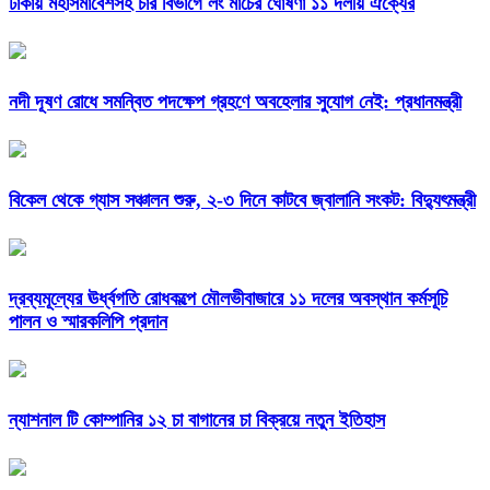
ঢাকায় মহাসমাবেশসহ চার বিভাগে লং মার্চের ঘোষণা ১১ দলীয় ঐক্যের
নদী দূষণ রোধে সমন্বিত পদক্ষেপ গ্রহণে অবহেলার সুযোগ নেই: প্রধানমন্ত্রী
বিকেল থেকে গ্যাস সঞ্চালন শুরু, ২-৩ দিনে কাটবে জ্বালানি সংকট: বিদ্যুৎমন্ত্রী
দ্রব্যমূল্যের ঊর্ধ্বগতি রোধকল্পে মৌলভীবাজারে ১১ দলের অবস্থান কর্মসূচি
পালন ও স্মারকলিপি প্রদান
ন্যাশনাল টি কোম্পানির ১২ চা বাগানের চা বিক্রয়ে নতুন ইতিহাস