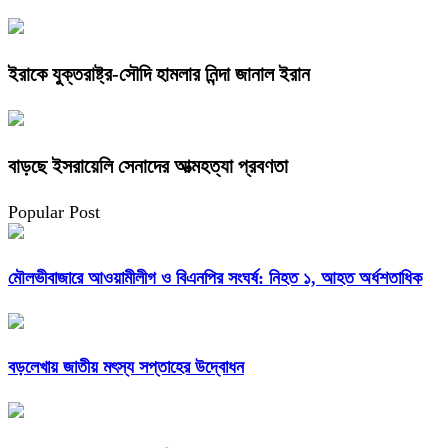
ইরাকে যুক্তরাষ্ট্র-সৌদি হামলার নিন্দা জানাল ইরান
বাড়ছে ইসরায়েলি সেনাদের আত্মহত্যা প্রবণতা
Popular Post
মৌলভীবাজারে আওয়ামীলীগ ও বিএনপির সংঘর্ষ: নিহত ১, আহত অর্ধশতাধিক
বড়লেখায় জাতীয় মৎস্য সপ্তাহের উদ্বোধন