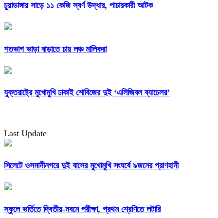
চুয়াডাঙ্গায় সাড়ে ১১ কেজি স্বর্ণ উদ্ধার, পাচারকারী আটক
শতভাগ ভাড়া বাড়াতে চায় লঞ্চ মালিকরা
যুক্তরাষ্ট্রে মুখোমুখি ঢাকাই শোবিজের দুই ‘এলিজিবল ব্যাচেলর’
Last Update
সিলেটে ওসমানীনগরে দুই বাসের মুখোমুখি সংঘর্ষে ৯জনের প্রাণহানী
স্কুলে ভর্তিতে দ্বিতীয়-নবমে পরীক্ষা, প্রথম শ্রেণিতে লটারি