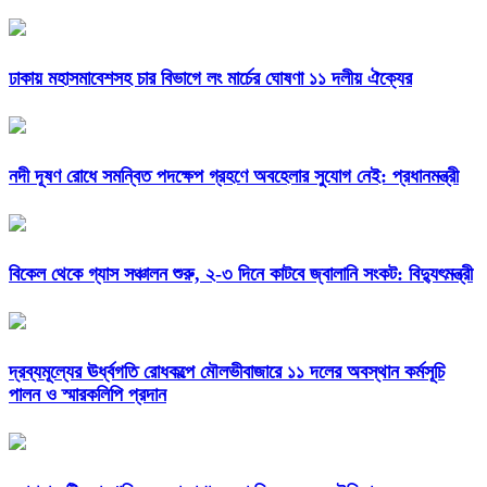
ঢাকায় মহাসমাবেশসহ চার বিভাগে লং মার্চের ঘোষণা ১১ দলীয় ঐক্যের
নদী দূষণ রোধে সমন্বিত পদক্ষেপ গ্রহণে অবহেলার সুযোগ নেই: প্রধানমন্ত্রী
বিকেল থেকে গ্যাস সঞ্চালন শুরু, ২-৩ দিনে কাটবে জ্বালানি সংকট: বিদ্যুৎমন্ত্রী
দ্রব্যমূল্যের ঊর্ধ্বগতি রোধকল্পে মৌলভীবাজারে ১১ দলের অবস্থান কর্মসূচি
পালন ও স্মারকলিপি প্রদান