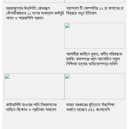
দ্রব্যমূল্যের ঊর্ধ্বগতি রোধকল্পে
ন্যাশনাল টি কোম্পানির ১২ চা বাগানের চা
মৌলভীবাজারে ১১ দলের অবস্থান কর্মসূচি
বিক্রয়ে নতুন ইতিহাস
পালন ও স্মারকলিপি প্রদান
আসামীরা জামিনে মুক্ত; বাদীর পরিবারকে
হুমকি: কমলগঞ্জে বহুল আলোচিত স্কুল
শিক্ষিকা হত্যার অভিযোগপত্র দাখিল
কাউয়াদিঘি হাওরের পানি নিষ্কাশনের
ভারত সরকারের বৃত্তিতে উচ্চশিক্ষা
দাবিতে বিক্ষোভ ও প্রতিবাদ সমাবেশ
অর্জনে যাচ্ছেন ৫৪১ বাংলাদেশি