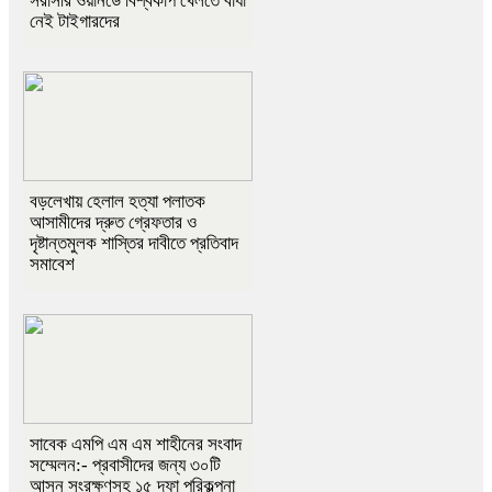
সরাসরি ওয়ানডে বিশ্বকাপ খেলতে বাধা
নেই টাইগারদের
বড়লেখায় হেলাল হত্যা পলাতক
আসামীদের দ্রুত গ্রেফতার ও
দৃষ্টান্তমুলক শাস্তির দাবীতে প্রতিবাদ
সমাবেশ
সাবেক এমপি এম এম শাহীনের সংবাদ
সম্মেলন:- প্রবাসীদের জন্য ৩০টি
আসন সংরক্ষণসহ ১৫ দফা পরিকল্পনা