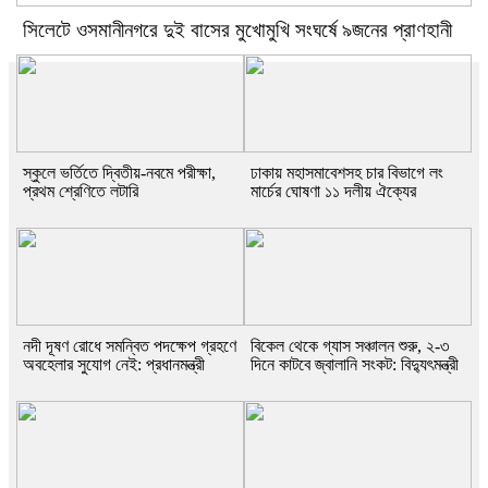
সিলেটে ওসমানীনগরে দুই বাসের মুখোমুখি সংঘর্ষে ৯জনের প্রাণহানী
স্কুলে ভর্তিতে দ্বিতীয়-নবমে পরীক্ষা,
ঢাকায় মহাসমাবেশসহ চার বিভাগে লং
প্রথম শ্রেণিতে লটারি
মার্চের ঘোষণা ১১ দলীয় ঐক্যের
নদী দূষণ রোধে সমন্বিত পদক্ষেপ গ্রহণে
বিকেল থেকে গ্যাস সঞ্চালন শুরু, ২-৩
অবহেলার সুযোগ নেই: প্রধানমন্ত্রী
দিনে কাটবে জ্বালানি সংকট: বিদ্যুৎমন্ত্রী