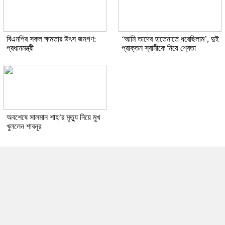
বিএনপির সকল ক্ষমতার উৎস জনগণ:
‘আমি তাদের হাতেনাতে ধরেছিলাম’, দুই
প্রধানমন্ত্রী
প্রাক্তন স্বামীকে নিয়ে শ্বেতা
অবশেষে সালমান শাহ’র মৃত্যু নিয়ে মুখ
খুললেন শাবনূর