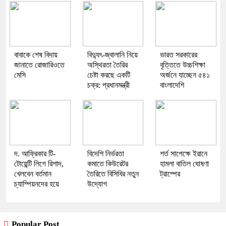
বাবাকে শেষ বিদায়
বিদ্যুৎ-জ্বালানি নিয়ে
ভারত সরকারের
জানাতে রোজারিওতে
অস্থিরতা তৈরির
বৃত্তিতে উচ্চশিক্ষা
মেসি
চেষ্টা করছে একটি
অর্জনে যাচ্ছেন ৫৪১
চক্র: প্রধানমন্ত্রী
বাংলাদেশি
দ. আফ্রিকার টি-
বিদেশি নির্ভরতা
শর্ত সাপেক্ষে ইরানে
টোয়েন্টি লিগে রিশাদ,
কমাতে কিউরেটর
হামলা বাতিল ঘোষণা
খেলবেন বর্তমান
তৈরিতে বিসিবির নতুন
ট্রাম্পের
চ্যাম্পিয়নদের হয়ে
উদ্যোগ
Popular Post