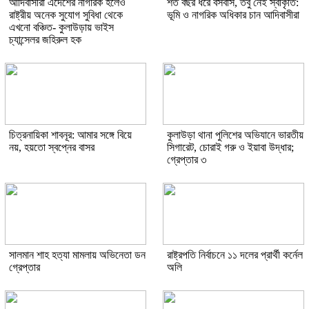
আদিবাসীরা এদেশের নাগরিক হলেও
শত বছর ধরে বসবাস, তবু নেই স্বীকৃতি:
রাষ্ট্রীয় অনেক সুযোগ সুবিধা থেকে
ভূমি ও নাগরিক অধিকার চান আদিবাসীরা
এখনো বঞ্চিত- কুলাউড়ায় ভাইস
চ্যান্সেলর জহিরুল হক
চিত্রনায়িকা শাবনূর: আমার সঙ্গে বিয়ে
কুলাউড়া থানা পুলিশের অভিযানে ভারতীয়
নয়, হয়তো স্বপ্নের বাসর
সিগারেট, চোরাই গরু ও ইয়াবা উদ্ধার;
গ্রেপ্তার ৩
সালমান শাহ হত্যা মামলায় অভিনেতা ডন
রাষ্ট্রপতি নির্বাচনে ১১ দলের প্রার্থী কর্নেল
গ্রেপ্তার
অলি