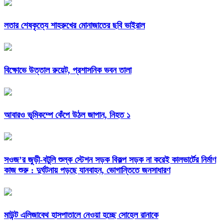
লতার শেষকৃত্যে শাহরুখের মোনাজাতের ছবি ভাইরাল
বিক্ষোভে উত্তাল রুয়েট, প্রশাসনিক ভবন তালা
আবারও ভূমিকম্পে কেঁপে উঠল জাপান, নিহত ১
সওজ’র জুড়ী-বটুলি শুল্ক স্টেশন সড়ক বিকল্প সড়ক না করেই কালভার্টের নির্মাণ
কাজ শুরু : দুর্ঘটনায় পড়ছে যানবাহন, ভোগান্তিতে জনসাধারণ
মাউন্ট এলিজাবেথ হাসপাতালে নেওয়া হচ্ছে সোহেল রানাকে