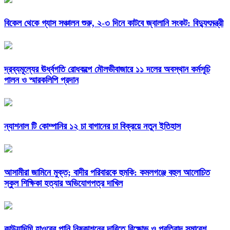
বিকেল থেকে গ্যাস সঞ্চালন শুরু, ২-৩ দিনে কাটবে জ্বালানি সংকট: বিদ্যুৎমন্ত্রী
দ্রব্যমূল্যের ঊর্ধ্বগতি রোধকল্পে মৌলভীবাজারে ১১ দলের অবস্থান কর্মসূচি
পালন ও স্মারকলিপি প্রদান
ন্যাশনাল টি কোম্পানির ১২ চা বাগানের চা বিক্রয়ে নতুন ইতিহাস
আসামীরা জামিনে মুক্ত; বাদীর পরিবারকে হুমকি: কমলগঞ্জে বহুল আলোচিত
স্কুল শিক্ষিকা হত্যার অভিযোগপত্র দাখিল
কাউয়াদিঘি হাওরের পানি নিষ্কাশনের দাবিতে বিক্ষোভ ও প্রতিবাদ সমাবেশ