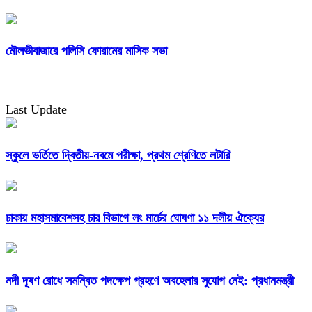
মৌলভীবাজারে পলিসি ফোরামের মাসিক সভা
Last Update
স্কুলে ভর্তিতে দ্বিতীয়-নবমে পরীক্ষা, প্রথম শ্রেণিতে লটারি
ঢাকায় মহাসমাবেশসহ চার বিভাগে লং মার্চের ঘোষণা ১১ দলীয় ঐক্যের
নদী দূষণ রোধে সমন্বিত পদক্ষেপ গ্রহণে অবহেলার সুযোগ নেই: প্রধানমন্ত্রী