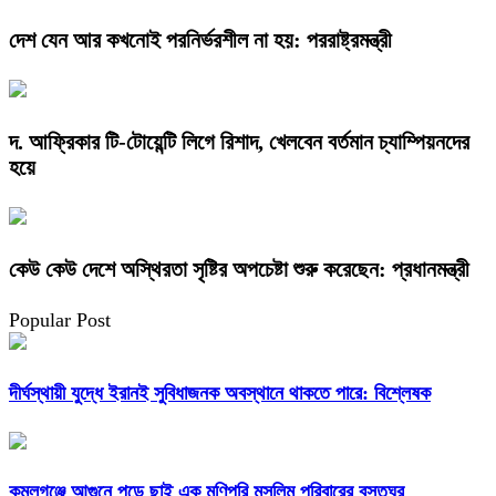
দেশ যেন আর কখনোই পরনির্ভরশীল না হয়: পররাষ্ট্রমন্ত্রী
দ. আফ্রিকার টি-টোয়েন্টি লিগে রিশাদ, খেলবেন বর্তমান চ্যাম্পিয়নদের
হয়ে
কেউ কেউ দেশে অস্থিরতা সৃষ্টির অপচেষ্টা শুরু করেছেন: প্রধানমন্ত্রী
Popular Post
দীর্ঘস্থায়ী যুদ্ধে ইরানই সুবিধাজনক অবস্থানে থাকতে পারে: বিশ্লেষক
কমলগঞ্জে আগুনে পুড়ে ছাই এক মণিপুরি মুসলিম পরিবারের বসতঘর