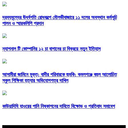
দ্রব্যমূল্যের ঊর্ধ্বগতি রোধকল্পে মৌলভীবাজারে ১১ দলের অবস্থান কর্মসূচি
পালন ও স্মারকলিপি প্রদান
ন্যাশনাল টি কোম্পানির ১২ চা বাগানের চা বিক্রয়ে নতুন ইতিহাস
আসামীরা জামিনে মুক্ত; বাদীর পরিবারকে হুমকি: কমলগঞ্জে বহুল আলোচিত
স্কুল শিক্ষিকা হত্যার অভিযোগপত্র দাখিল
কাউয়াদিঘি হাওরের পানি নিষ্কাশনের দাবিতে বিক্ষোভ ও প্রতিবাদ সমাবেশ