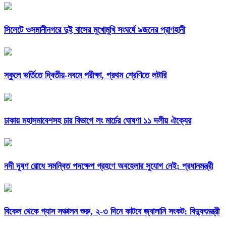
সিলেটে ওসমানীনগরে দুই বাসের মুখোমুখি সংঘর্ষে ৯জনের প্রাণহানী
স্কুলে ভর্তিতে দ্বিতীয়-নবমে পরীক্ষা, প্রথম শ্রেণিতে লটারি
ঢাকায় মহাসমাবেশসহ চার বিভাগে লং মার্চের ঘোষণা ১১ দলীয় ঐক্যের
নদী দূষণ রোধে সমন্বিত পদক্ষেপ গ্রহণে অবহেলার সুযোগ নেই: প্রধানমন্ত্রী
বিকেল থেকে গ্যাস সঞ্চালন শুরু, ২-৩ দিনে কাটবে জ্বালানি সংকট: বিদ্যুৎমন্ত্রী