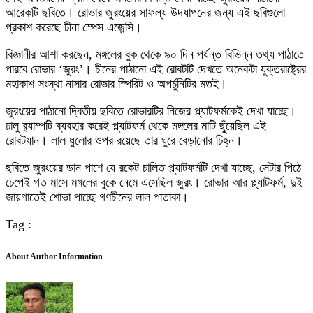
আরেকটি ছবিতে। রোভার জুরংয়ের সাফল্য উদযাপনের জন্য এই ছবিগুলো
প্রকাশ করেছে চীনা স্পেস এজেন্সি।
বিজ্ঞানীর আশা করছেন, মঙ্গলের বুক থেকে ৯০ দিন পর্যন্ত বিভিন্ন তথ্য পাঠাতে
পারবে রোভার ‘জুরং’। চীনের পাঠানো এই রোবটটি দেখতে অনেকটা যুক্তরাষ্ট্রের
মহাকাশ সংস্থা নাসার রোভার স্পিরিট ও অপর্চুনিটির মতই।
জুরংয়ের পাঠানো দ্বিতীয় ছবিতে রোভারটির নিজের প্ল্যাটফর্মকেই দেখা যাচ্ছে।
ঢালু র‍্যাম্পটি ব্যবহার করেই প্ল্যাটফর্ম থেকে মঙ্গলের মাটি ছুঁয়েছিল এই
রোবটযান। লাল ধুলোর ওপর রয়েছে তার ঘুরে বেড়ানোর চিহ্ন।
ছবিতে জুরংয়ের ডান পাশে যে রকেট চালিত প্ল্যাটফর্মটি দেখা যাচ্ছে, সেটার পিঠে
চেপেই গত মাসে মঙ্গলের বুকে নেমে এসেছিল জুরং। রোভার আর প্ল্যাটফর্ম, দুই
জায়গাতেই শোভা পাচ্ছে গণচীনের লাল পাতাকা।
Tag :
About Author Information