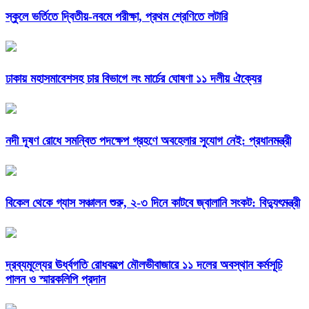
স্কুলে ভর্তিতে দ্বিতীয়-নবমে পরীক্ষা, প্রথম শ্রেণিতে লটারি
ঢাকায় মহাসমাবেশসহ চার বিভাগে লং মার্চের ঘোষণা ১১ দলীয় ঐক্যের
নদী দূষণ রোধে সমন্বিত পদক্ষেপ গ্রহণে অবহেলার সুযোগ নেই: প্রধানমন্ত্রী
বিকেল থেকে গ্যাস সঞ্চালন শুরু, ২-৩ দিনে কাটবে জ্বালানি সংকট: বিদ্যুৎমন্ত্রী
দ্রব্যমূল্যের ঊর্ধ্বগতি রোধকল্পে মৌলভীবাজারে ১১ দলের অবস্থান কর্মসূচি
পালন ও স্মারকলিপি প্রদান