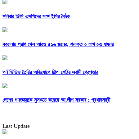
শনিবার ডিসি-এসপিদের সঙ্গে ইসির বৈঠক
করোনায় প্রাণ গেল আরও ৫১৬ জনের, শনাক্ত ২ লাখ ২৩ হাজার
পর্ন ভিডিও তৈরির অভিযোগে শিল্পা শেঠির স্বামী গ্রেপ্তার
দেশের গণতন্ত্রকে সুসংহত করেছে আ.লীগ সরকার : প্রধানমন্ত্রী
Last Update