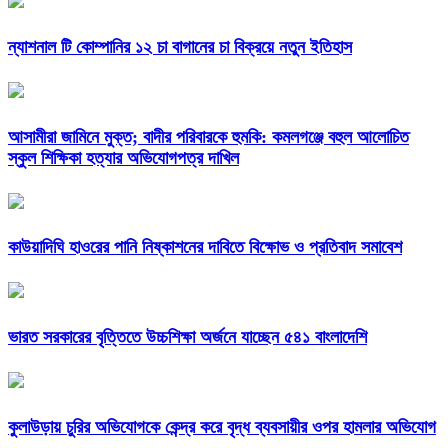
ন্যাশনাল টি কোম্পানির ১২ চা বাগানের চা বিক্রয়ে নতুন ইতিহাস
আসামীরা জামিনে মুক্ত; বাদীর পরিবারকে হুমকি: কমলগঞ্জে বহুল আলোচিত
স্কুল শিক্ষিকা হত্যার অভিযোগপত্র দাখিল
কাউয়াদিঘি হাওরের পানি নিষ্কাশনের দাবিতে বিক্ষোভ ও প্রতিবাদ সমাবেশ
ভারত সরকারের বৃত্তিতে উচ্চশিক্ষা অর্জনে যাচ্ছেন ৫৪১ বাংলাদেশি
কুলাউড়ায় চুরির অভিযোগকে কেন্দ্র করে বৃদ্ধ ব্যবসায়ীর ওপর হামলার অভিযোগ