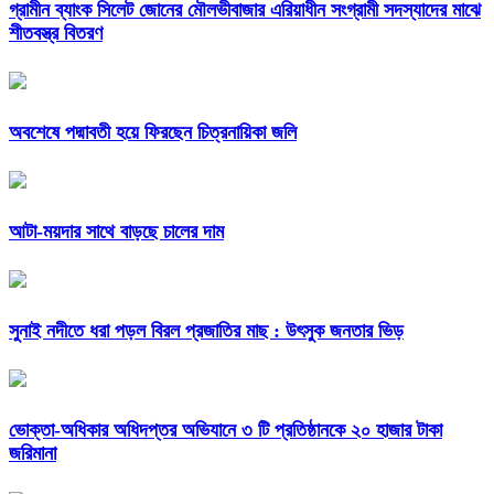
গ্রামীন ব্যাংক সিলেট জোনের মৌলভীবাজার এরিয়াধীন সংগ্রামী সদস্যাদের মাঝে
শীতবস্ত্র বিতরণ
অবশেষে পদ্মাবতী হয়ে ফিরছেন চিত্রনায়িকা জলি
আটা-ময়দার সাথে বাড়ছে চালের দাম
সুনাই নদীতে ধরা পড়ল বিরল প্রজাতির মাছ : উৎসুক জনতার ভিড়
ভোক্তা-অধিকার অধিদপ্তর অভিযানে ৩ টি প্রতিষ্ঠানকে ২০ হাজার টাকা
জরিমানা