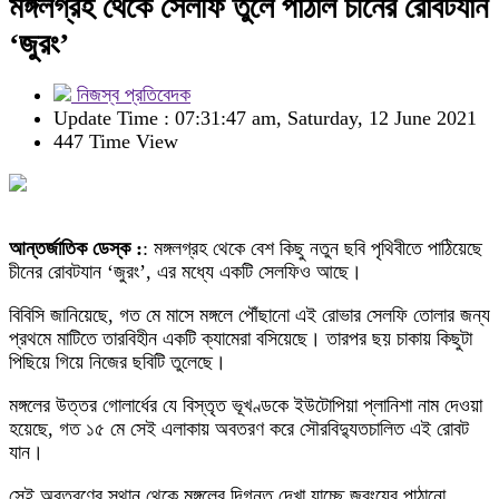
মঙ্গলগ্রহ থেকে সেলফি তুলে পাঠাল চীনের রোবটযান
‘জুরং’
নিজস্ব প্রতিবেদক
Update Time : 07:31:47 am, Saturday, 12 June 2021
447 Time View
আন্তর্জাতিক ডেস্ক :
: মঙ্গলগ্রহ থেকে বেশ কিছু নতুন ছবি পৃথিবীতে পাঠিয়েছে
চীনের রোবটযান ‘জুরং’, এর মধ্যে একটি সেলফিও আছে।
বিবিসি জানিয়েছে, গত মে মাসে মঙ্গলে পৌঁছানো এই রোভার সেলফি তোলার জন্য
প্রথমে মাটিতে তারবিহীন একটি ক্যামেরা বসিয়েছে। তারপর ছয় চাকায় কিছুটা
পিছিয়ে গিয়ে নিজের ছবিটি তুলেছে।
মঙ্গলের উত্তর গোলার্ধের যে বিস্তৃত ভূখণ্ডকে ইউটোপিয়া প্লানিশা নাম দেওয়া
হয়েছে, গত ১৫ মে সেই এলাকায় অবতরণ করে সৌরবিদ্যুতচালিত এই রোবট
যান।
সেই অবতরণের স্থান থেকে মঙ্গলের দিগন্ত দেখা যাচ্ছে জুরংয়ের পাঠানো