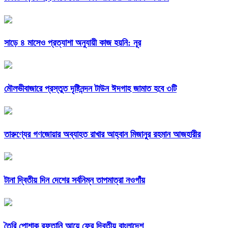
সাড়ে ৪ মাসেও প্রত্যাশা অনুযায়ী কাজ হয়নি: নূর
মৌলভীবাজারে প্রস্তুত দৃষ্টিনন্দন টাউন ঈদগাহ জামাত হবে ৩টি
তারুণ্যের গণজোয়ার অব্যাহত রাখার আহ্বান মিজানুর রহমান আজহারীর
টানা দ্বিতীয় দিন দেশের সর্বনিম্ন তাপমাত্রা নওগাঁয়
তৈরি পোশাক রফতানি আয়ে ফের দ্বিতীয় বাংলাদেশ