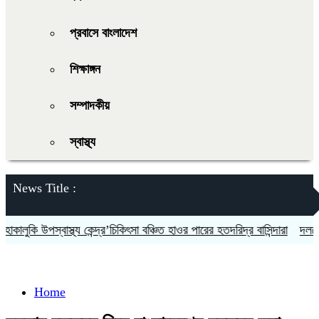
প্রবাসে বাংলাদেশ
শিক্ষাঙ্গন
সম্পাদকীয়
স্বাস্থ্য
News Title :
ুকি উপস্বাস্থ্য কেন্দ্র’চিকিৎসা বঞ্চিত হাওর পারের হতদরিদ্র বাসিন্দারা
দলকে সুসং
Home