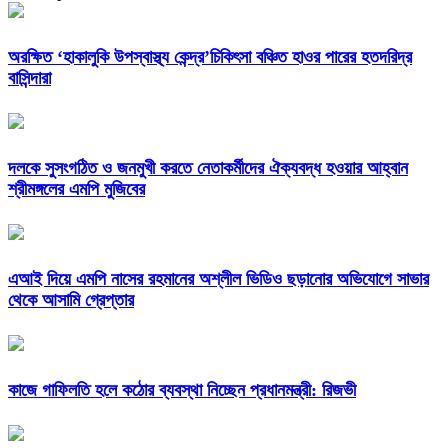
অরক্ষিত ‘হাকালুকি উপস্বাস্থ্য কেন্দ্র’চিকিৎসা বঞ্চিত হাওর পারের হতদরিদ্র
বাসিন্দারা
দলকে সুসংগঠিত ও জনমুখী করতে নেতাকর্মীদের ঐক্যবদ্ধ হওয়ার আহ্বান
শ্রীমঙ্গলের এমপি মুজিবের
এআই দিয়ে এমপি নাসের রহমানের অশ্লীল ভিডিও ছড়ানোর অভিযোগে সাভার
থেকে আসামি গ্রেপ্তার
কাজে গাফিলতি হলে কঠোর ব্যবস্থা নিচ্ছেন প্রধানমন্ত্রী: রিজভী