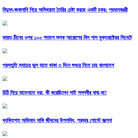
বিদ্যুৎ-জ্বালানি নিয়ে অস্থিরতা তৈরির চেষ্টা করছে একটি চক্র: প্রধানমন্ত্রী
ভারত-চীনের ওপর ১০০ শতাংশ শুল্ক আরোপের বিল পাস যুক্তরাষ্ট্রের সিনেটে
প্রস্তুতি ম্যাচের ভুল হাতে থাকা ৩ দিনে শুধরে নিতে চায় বাংলাদেশ
চিঠি নিয়ে হাতেনাতে ধরা, কী করেছিলেন সাই পল্লবীর বাবা-মা?
ব্যক্তিগত অভিমান নাকি জীবনের উপলব্ধি, প্রভার পোস্টে জল্পনা