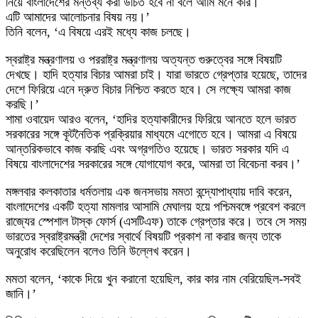
নিয়ে বাংলাদেশের মন্তব্য করা উচিত হবে না বলে আমি মনে করি।
এটি আমাদের আলোচনার বিষয় নয়।’
তিনি বলেন, ‘এ বিষয়ে এরই মধ্যে কাজ চলছে।
স্বরাষ্ট্র মন্ত্রণালয় ও পররাষ্ট্র মন্ত্রণালয় অত্যন্ত গুরুত্বের সঙ্গে বিষয়টি
দেখছে। হাদি হত্যার বিচার আমরা চাই। যারা ভারতে গ্রেপ্তার হয়েছে, তাদের
দেশে ফিরিয়ে এনে দ্রুত বিচার নিশ্চিত করতে হবে। সে লক্ষ্যে আমরা কাজ
করছি।’
শামা ওবায়েদ আরও বলেন, ‘হাদির হত্যাকারীদের ফিরিয়ে আনতে হলে ভারত
সরকারের সঙ্গে কূটনৈতিক প্রক্রিয়ার মাধ্যমে এগোতে হবে। আমরা এ বিষয়ে
আন্তরিকভাবে কাজ করছি এবং অগ্রগতিও হয়েছে। ভারত সরকার যদি এ
বিষয়ে বাংলাদেশের সরকারের সঙ্গে যোগাযোগ করে, আমরা তা বিবেচনা করব।’
মঙ্গলবার কলকাতার ধর্মতলায় এক জনসভায় মমতা বন্দ্যোপাধ্যায় দাবি করেন,
বাংলাদেশের একটি হত্যা মামলার আসামি মেঘালয় হয়ে পশ্চিমবঙ্গে প্রবেশ করলে
রাজ্যের স্পেশাল টাস্ক ফোর্স (এসটিএফ) তাকে গ্রেপ্তার করে। তবে সে সময়
ভারতের স্বরাষ্ট্রমন্ত্রী দেশের স্বার্থে বিষয়টি প্রকাশ না করার জন্য তাকে
অনুরোধ করেছিলেন বলেও তিনি উল্লেখ করেন।
মমতা বলেন, ‘কাকে দিয়ে খুন করানো হয়েছিল, কার কার নাম বেরিয়েছিল-সবই
জানি।’