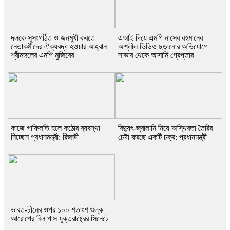
দলকে সুসংগঠিত ও জনমুখী করতে
এআই দিয়ে এমপি নাসের রহমানের
নেতাকর্মীদের ঐক্যবদ্ধ হওয়ার আহ্বান
অশ্লীল ভিডিও ছড়ানোর অভিযোগে
শ্রীমঙ্গলের এমপি মুজিবের
সাভার থেকে আসামি গ্রেপ্তার
কাজে গাফিলতি হলে কঠোর ব্যবস্থা
বিদ্যুৎ-জ্বালানি নিয়ে অস্থিরতা তৈরির
নিচ্ছেন প্রধানমন্ত্রী: রিজভী
চেষ্টা করছে একটি চক্র: প্রধানমন্ত্রী
ভারত-চীনের ওপর ১০০ শতাংশ শুল্ক
আরোপের বিল পাস যুক্তরাষ্ট্রের সিনেটে