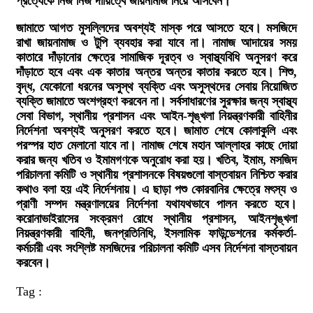
প্রত্যেকে নিজ নিজ দায়িত্বে জায়নামাজ নিয়ে আসবেন।
জামাতে আগত মুসল্লিদের অবশ্যই মাস্ক পরে আসতে হবে। মসজিদে
রাখা জায়নামাজ ও টুপি ব্যবহার করা যাবে না। নামাজ আদায়ের সময়
কাতারে দাঁড়ানোর ক্ষেত্রে সামাজিক দূরত্ব ও স্বাস্থ্যবিধি অনুসরণ করে
দাঁড়াতে হবে এবং এক কাতার অন্তর অন্তর কাতার করতে হবে।
শিশু,
বৃদ্ধ, যেকোনো ধরনের অসুস্থ ব্যক্তি এবং অসুস্থদের সেবায় নিয়োজিত
ব্যক্তি জামাতে অংশগ্রহণ করবেন না। সর্বসাধারণের সুরক্ষার জন্য স্বাস্থ্য
সেবা বিভাগ, স্থানীয় প্রশাসন এবং আইন-শৃঙ্খলা নিয়ন্ত্রণকারী বাহিনীর
নির্দেশনা অবশ্যই অনুসরণ করতে হবে।
জামাত শেষে কোলাকুলি এবং
পরস্পর হাত মেলানো যাবে না। নামাজ শেষে মহান আল্লাহর কাছে দোয়া
করার জন্য খতিব ও ইমামগণকে অনুরোধ করা হয়।
খতিব, ইমাম, মসজিদ
পরিচালনা কমিটি ও স্থানীয় প্রশাসনকে বিষয়গুলো বাস্তবায়ন নিশ্চিত করার
কথাও বলা হয় এই নির্দেশনায়। এ ছাড়া পশু কোরবানির ক্ষেত্রে মৎস্য ও
প্রাণী সম্পদ মন্ত্রণালয়ের নির্দেশনা যথাযথভাবে পালন করতে হবে।
করোনাভাইরাসের সংক্রমণ রোধে স্থানীয় প্রশাসন, আইনশৃঙ্খলা
নিয়ন্ত্রণকারী বাহিনী, জনপ্রতিনিধি, ইসলামিক ফাউন্ডেশনের কর্মকর্তা-
কর্মচারী এবং সংশ্লিষ্ট মসজিদের পরিচালনা কমিটি এসব নির্দেশনা বাস্তবায়ন
করবেন।
Tag :