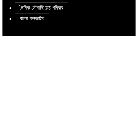
দৈনিক মৌমাছি কন্ঠ পরিবার
বাংলা কনভার্টার