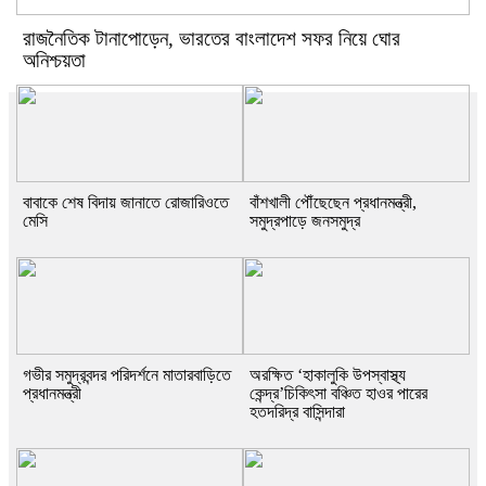
রাজনৈতিক টানাপোড়েন, ভারতের বাংলাদেশ সফর নিয়ে ঘোর
অনিশ্চয়তা
বাবাকে শেষ বিদায় জানাতে রোজারিওতে
বাঁশখালী পৌঁছেছেন প্রধানমন্ত্রী,
মেসি
সমুদ্রপাড়ে জনসমুদ্র
গভীর সমুদ্রবন্দর পরিদর্শনে মাতারবাড়িতে
অরক্ষিত ‘হাকালুকি উপস্বাস্থ্য
প্রধানমন্ত্রী
কেন্দ্র’চিকিৎসা বঞ্চিত হাওর পারের
হতদরিদ্র বাসিন্দারা