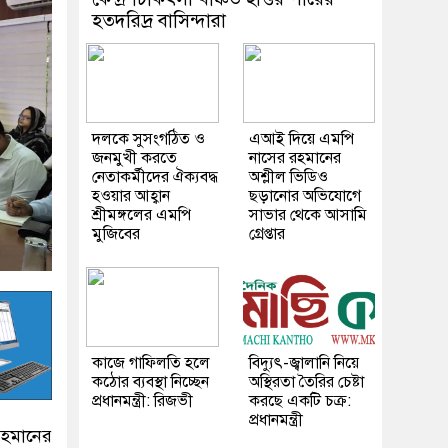
হতদরিদ্র বাসিন্দারা
দলকে সুসংগঠিত ও
এআই দিয়ে এমপি
জনমুখী করতে
নাসের রহমানের
নেতাকর্মীদের ঐক্যবদ্ধ
অশ্লীল ভিডিও
হওয়ার আহ্বান
ছড়ানোর অভিযোগে
শ্রীমঙ্গলের এমপি
সাভার থেকে আসামি
মুজিবের
গ্রেপ্তার
কাজে গাফিলতি হলে
বিদ্যুৎ-জ্বালানি নিয়ে
কঠোর ব্যবস্থা নিচ্ছেন
অস্থিরতা তৈরির চেষ্টা
প্রধানমন্ত্রী: রিজভী
করছে একটি চক্র:
প্রধানমন্ত্রী
রহমানের