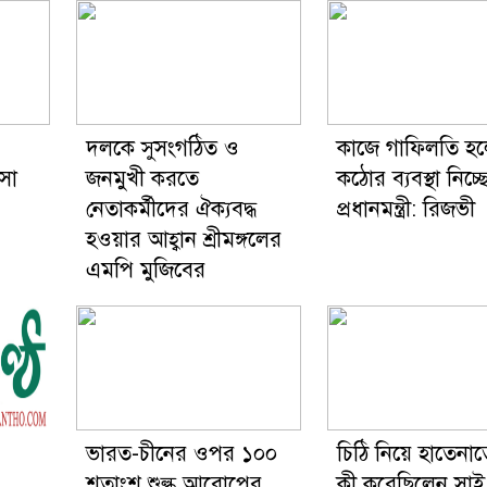
দলকে সুসংগঠিত ও
কাজে গাফিলতি হ
ৎসা
জনমুখী করতে
কঠোর ব্যবস্থা নিচ্ছ
নেতাকর্মীদের ঐক্যবদ্ধ
প্রধানমন্ত্রী: রিজভী
হওয়ার আহ্বান শ্রীমঙ্গলের
এমপি মুজিবের
ভারত-চীনের ওপর ১০০
চিঠি নিয়ে হাতেনাত
শতাংশ শুল্ক আরোপের
কী করেছিলেন সাই