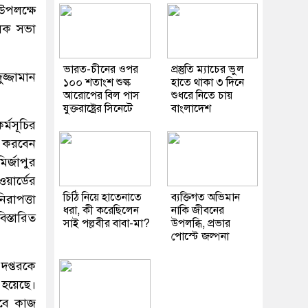
উপলক্ষে
ূলক সভা
ভারত-চীনের ওপর
প্রস্তুতি ম্যাচের ভুল
জ্জামান
১০০ শতাংশ শুল্ক
হাতে থাকা ৩ দিনে
আরোপের বিল পাস
শুধরে নিতে চায়
যুক্তরাষ্ট্রের সিনেটে
বাংলাদেশ
্মসূচির
ন করবেন
র্জাপুর
ার্ডের
চিঠি নিয়ে হাতেনাতে
ব্যক্তিগত অভিমান
িরাপত্তা
ধরা, কী করেছিলেন
নাকি জীবনের
স্তারিত
সাই পল্লবীর বাবা-মা?
উপলব্ধি, প্রভার
পোস্টে জল্পনা
দপ্তরকে
 হয়েছে।
ভাবে কাজ