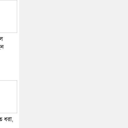
লে
েন
ে ধরা,