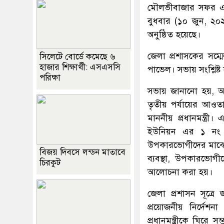
মৌলভীবাজার সফর এবং 
বুধবার (১০ জুন, ২০২
অনুষ্ঠিত হয়েছে।
জেলা প্রশাসকের সম্ম
সিলেটে বোর্ডে কমেছে ৬
হাজার শিক্ষার্থী: এসএসসি
পাভেল। সভায় সংশ্লিষ্ট
পরিক্ষা
সভায় জানানো হয়, আগ
তৃতীয় পর্যায়ের আওত
মাননীয় প্রধানমন্ত্র
ইউনিয়ন এর ১ নং ও
উপকারভোগীদের মাঝে ফ্যা
বিজয় দিবসে লন্ডন মাতাবে
ব্যবস্থা, উপকারভোগী
চিরকুট
আলোচনা করা হয়।
জেলা প্রশাসন সূত্রে 
প্রয়োজনীয় নির্দেশন
প্রধানমন্ত্রীকে ঘিরে 