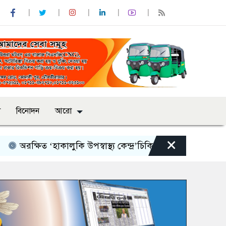
শ
বিনোদন
আরো
×
রক্ষিত ‘হাকালুকি উপস্বাস্থ্য কেন্দ্র’চিকিৎসা বঞ্চিত হাওর পারের হতদ