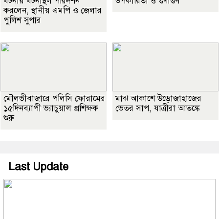
ঘটনায় ঘটনাস্থল পরিদর্শন
উপকারিতা ও গুণাগুণ
করলেন, স্থানীয় এমপি ও জেলার
পুলিশ সুপার
মৌলভীবাজারে পলিসি ফোরামের
মাঝ আকাশে উড়োজাহাজের
১৫দিনব্যাপী ভ্যাচুয়াল প্রশিক্ষক
ভেতর সাপ, যাত্রীরা আতঙ্কে
শুরু
Last Update