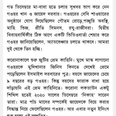
গত ডিসেম্বরে মা-বাবা হতে চলার সুখবর ভাগ করে নেন
গওহর খান ও জায়েদ দরবার। গওহরের বেবি শাওয়ারের
অনুষ্ঠানে যোগ দিয়েছিলেন গৌতম রোড়ে,পঙ্খুরি অবস্থি,
মাহি ভিজ, প্রীতি সিমনস, রঘু-রাজীবরা। দ্বিতীয়
বিবাহবার্ষিকীর ঠিক আগে একটি ভিডিওবার্তা শেয়ার করে
গওহর জানিয়েছিলেন, অ্যাডভেঞ্চার চলতে থাকবে। আমরা
দুই থেকে তিন হচ্ছি।
করোনাকালে শুরু জুটির প্রেম কাহিনি। মুখে মাস্ক লাগানো
গওহরকে মুদিখানার জিনিস কিনতে দেখেই প্রেমে
পড়েছিলেন ইসমাইল দরবারের পুত্র। বয়সে জায়েদের চেয়ে
৯ বছরের বড় গওহর। কিন্তু বয়সের ফারাক বাধা হয়ে
দাঁড়ায়নি এই প্রেম কাহিনিতে। করোনা লকডাউন একটু
শিথিল হতেই ২০২০ সালের ডিসেম্বরে ‘নিকাহ’ সারেন
তারা। মাত্র পাঁচ মাসের সম্পর্কেই জায়েদকে বিয়ে করার
সিদ্ধান্ত নিয়ে ফেলেছিলেন গওহর। আর এবার নতুন ইনিংস