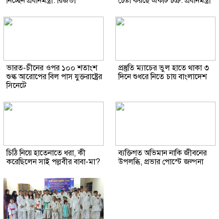
নিচ্ছেন প্রধানমন্ত্রী: রিজভী
চেষ্টা করছে একটি চক্র: প্রধানমন্ত্রী
ভারত-চীনের ওপর ১০০ শতাংশ
প্রস্তুতি ম্যাচের ভুল হাতে থাকা ৩
শুল্ক আরোপের বিল পাস যুক্তরাষ্ট্রের
দিনে শুধরে নিতে চায় বাংলাদেশ
সিনেটে
চিঠি নিয়ে হাতেনাতে ধরা, কী
ব্যক্তিগত অভিমান নাকি জীবনের
করেছিলেন সাই পল্লবীর বাবা-মা?
উপলব্ধি, প্রভার পোস্টে জল্পনা