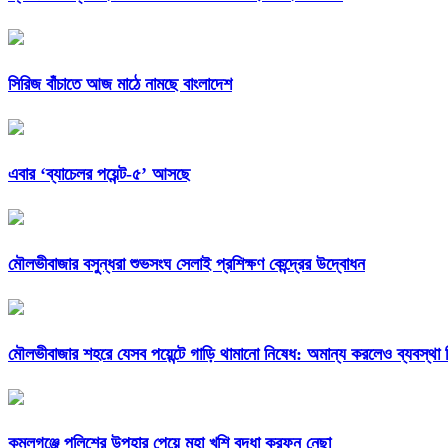
সিরিজ বাঁচাতে আজ মাঠে নামছে বাংলাদেশ
এবার ‘ব্যাচেলর পয়েন্ট-৫’ আসছে
মৌলভীবাজার বসুন্ধরা শুভসংঘ সেলাই প্রশিক্ষণ কেন্দ্রের উদ্বোধন
মৌলভীবাজার শহরে যেসব পয়েন্টে গাড়ি থামানো নিষেধ: অমান্য করলেও ব্যবস্থা
কমলগঞ্জে পুলিশের উপহার পেয়ে মহা খুশি বৃদ্ধা করফুন নেছা