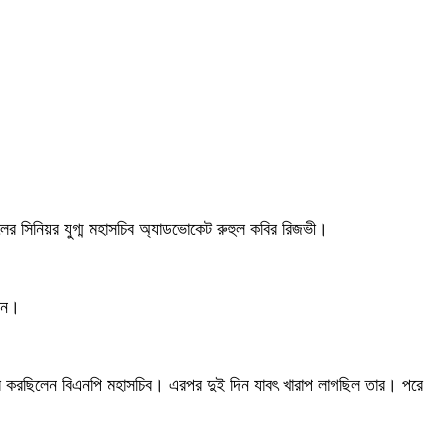
ের সিনিয়র যুগ্ম মহাসচিব অ্যাডভোকেট রুহুল কবির রিজভী।
লেন।
ুভব করছিলেন বিএনপি মহাসচিব। এরপর দুই দিন যাবৎ খারাপ লাগছিল তার। পরে