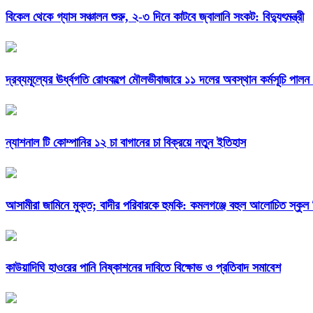
বিকেল থেকে গ্যাস সঞ্চালন শুরু, ২-৩ দিনে কাটবে জ্বালানি সংকট: বিদ্যুৎমন্ত্রী
দ্রব্যমূল্যের ঊর্ধ্বগতি রোধকল্পে মৌলভীবাজারে ১১ দলের অবস্থান কর্মসূচি পালন 
ন্যাশনাল টি কোম্পানির ১২ চা বাগানের চা বিক্রয়ে নতুন ইতিহাস
আসামীরা জামিনে মুক্ত; বাদীর পরিবারকে হুমকি: কমলগঞ্জে বহুল আলোচিত স্কুল 
কাউয়াদিঘি হাওরের পানি নিষ্কাশনের দাবিতে বিক্ষোভ ও প্রতিবাদ সমাবেশ