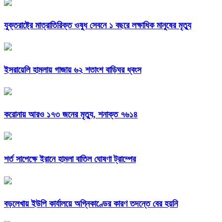
যুক্তরাষ্ট্রে মাত্রাতিরিক্ত ওষুধ সেবনে ১ বছরে লক্ষাধিক মানুষের মৃত্যু
ইসরায়েলি হামলায় গাজায় ৬২ শতাংশ বাড়িঘর ধ্বংস
করোনায় আরও ১৭৩ জনের মৃত‌্যু, শনাক্ত ৭৬১৪
শর্ত সাপেক্ষে ইরানে হামলা বাতিল ঘোষণা ট্রাম্পের
বড়লেখায় ইউপি কার্যালয়ে অগ্নিকাণ্ডের কারণ তদন্তে বের হয়নি