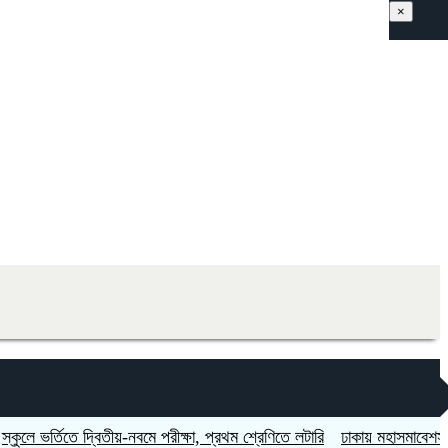
×
র্তিতে দ্বিতীয়-নবমে পরীক্ষা, প্রথম শ্রেণিতে লটারি
ঢাকায় মহাসমাবেশসহ চার বিভ