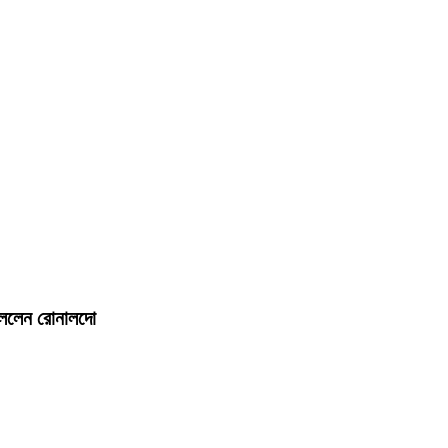
 বললেন রোনালদো
!