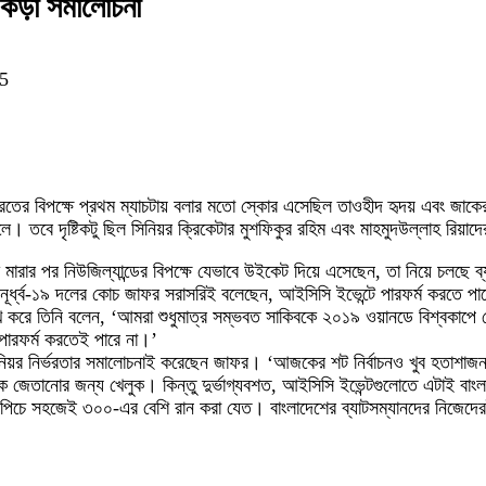
 কড়া সমালোচনা
25
রফিতে ভারতের বিপক্ষে প্রথম ম্যাচটায় বলার মতো স্কোর এসেছিল তাওহীদ হৃদয় এব
তবে দৃষ্টিকটু ছিল সিনিয়র ক্রিকেটার মুশফিকুর রহিম এবং মাহমুদউল্লাহ রিয়াদের
ডাক মারার পর নিউজিল্যান্ডের বিপক্ষে যেভাবে উইকেট দিয়ে এসেছেন, তা নিয়ে চলছ
ধ্ব-১৯ দলের কোচ জাফর সরাসরিই বলেছেন, আইসিসি ইভেন্টে পারফর্ম করতে পারে
খ করে তিনি বলেন, ‘আমরা শুধুমাত্র সম্ভবত সাকিবকে ২০১৯ ওয়ানডে বিশ্বকাপে দ
 পারফর্ম করতেই পারে না।’
িনিয়র নির্ভরতার সমালোচনাই করেছেন জাফর। ‘আজকের শট নির্বাচনও খুব হতাশা
ে জেতানোর জন্য খেলুক। কিন্তু দুর্ভাগ্যবশত, আইসিসি ইভেন্টগুলোতে এটাই বাংলা
 পিচে সহজেই ৩০০-এর বেশি রান করা যেত। বাংলাদেশের ব্যাটসম্যানদের নিজেদে