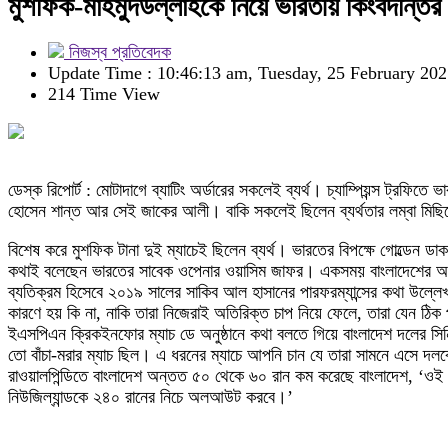
মুশফিক-মাহমুদউল্লাহকে নিয়ে ভারতীয় কিংবদন্তির
নিজস্ব প্রতিবেদক
Update Time : 10:46:13 am, Tuesday, 25 February 20
214 Time View
ডেস্ক রিপোর্ট : মোটাদাগে ব্যাটিং অর্ডারের সকলেই ব্যর্থ। চ্যাম্পিয়ন্স ট্
হোসেন শান্ত আর সেই জাকের আলী। বাকি সকলেই ছিলেন ব্যর্থতার লম্বা মিছিলে। 
বিশেষ করে মুশফিক টানা দুই ম্যাচেই ছিলেন ব্যর্থ। ভারতের বিপক্ষে গোল্ডেন 
কথাই বলেছেন ভারতের সাবেক ওপেনার ওয়াসিম জাফর। একসময় বাংলাদেশের অনূর্
ব্যতিক্রম হিসেবে ২০১৯ সালের সাকিব আল হাসানের পারফরম্যান্সের কথা উল্লে
কারণে হয় কি না, নাকি তারা নিজেরাই অতিরিক্ত চাপ নিয়ে ফেলে, তারা যেন ঠিক
ইএসপিএন ক্রিকইনফোর ম্যাচ ডে অনুষ্ঠানে কথা বলতে গিয়ে বাংলাদেশ দলের স
তো বাঁচা-মরার ম্যাচ ছিল। এ ধরনের ম্যাচে আপনি চান যে তারা সামনে এসে দলক
রাওয়ালপিন্ডিতে বাংলাদেশ অন্তত ৫০ থেকে ৬০ রান কম করেছে বাংলাদেশ, ‘ওই
নিউজিল্যান্ডকে ২৪০ রানের নিচে অলআউট করবে।’