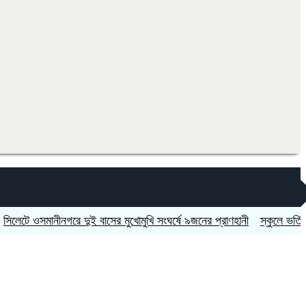
ওসমানীনগরে দুই বাসের মুখোমুখি সংঘর্ষে ৯জনের প্রাণহানী
স্কুলে ভর্তিতে দ্বিতী