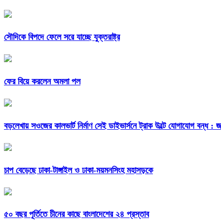
সৌদিকে বিপদে ফেলে সরে যাচ্ছে যুক্তরাষ্ট্র
ফের বিয়ে করলেন অমলা পল
বড়লেখায় সওজের কালভার্ট নির্মাণ সেই ডাইভার্সনে ট্রাক উল্টে যোগাযোগ বন্ধ : জন
চাপ বেড়েছে ঢাকা-টাঙ্গাইল ও ঢাকা-ময়মনসিংহ মহাসড়কে
৫০ বছর পূর্তিতে চীনের কাছে বাংলাদেশের ২৪ প্রস্তাব