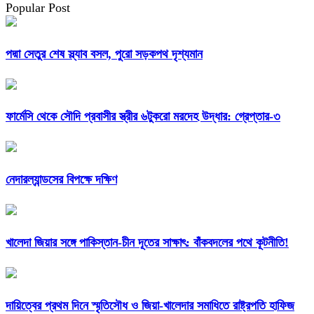
Popular Post
পদ্মা সেতুর শেষ স্ল্যাব বসল, পুরো সড়কপথ দৃশ্যমান
ফার্মেসি থেকে সৌদি প্রবাসীর স্ত্রীর ৬টুকরো মরদেহ উদ্ধার: গ্রেপ্তার-৩
নেদারল্যান্ডসের বিপক্ষে দক্ষিণ
খালেদা জিয়ার সঙ্গে পাকিস্তান-চীন দূতের সাক্ষাৎ: বাঁকবদলের পথে কূটনীতি!
দায়িত্বের প্রথম দিনে স্মৃতিসৌধ ও জিয়া-খালেদার সমাধিতে রাষ্ট্রপতি হাফিজ