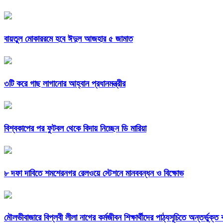
বায়তুল মোকাররমে হবে ঈদুল আজহার ৫ জামাত
৩টি করে গাছ লাগানোর আহ্বান প্রধানমন্ত্রীর
বিশ্বকাপের পর ফুটবল থেকে বিদায় নিচ্ছেন ডি মারিয়া
৮ দফা দাবিতে শমশেরনগর রেলওয়ে স্টেশনে মানববন্ধন ও বিক্ষোভ
মৌলভীবাজারে বিপ্লবী লীলা নাগের কর্মজীবন শিক্ষার্থীদের পাঠ্যসূচিতে অন্তর্ভুক্