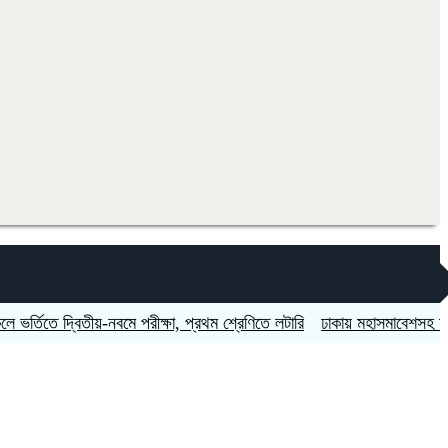
তে দ্বিতীয়-নবমে পরীক্ষা, প্রথম শ্রেণিতে লটারি
ঢাকায় মহাসমাবেশসহ চার বিভাগে