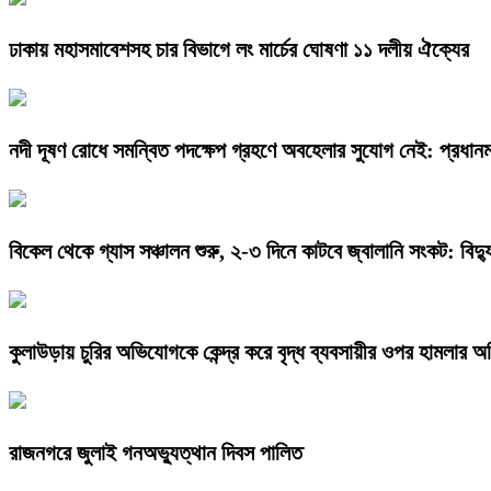
ঢাকায় মহাসমাবেশসহ চার বিভাগে লং মার্চের ঘোষণা ১১ দলীয় ঐক্যের
নদী দূষণ রোধে সমন্বিত পদক্ষেপ গ্রহণে অবহেলার সুযোগ নেই: প্রধানমন্
বিকেল থেকে গ্যাস সঞ্চালন শুরু, ২-৩ দিনে কাটবে জ্বালানি সংকট: বিদ্যুৎ
কুলাউড়ায় চুরির অভিযোগকে কেন্দ্র করে বৃদ্ধ ব্যবসায়ীর ওপর হামলার 
রাজনগরে জুলাই গনঅভ্যুত্থান দিবস পালিত