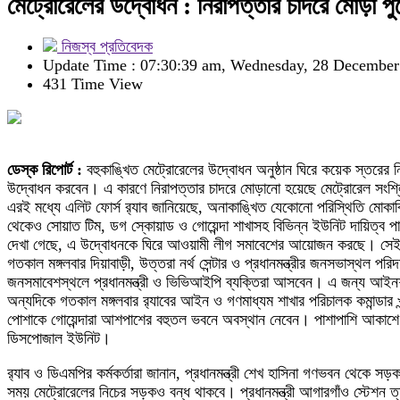
মেট্রোরেলের উদ্বোধন : নিরাপত্তার চাদরে মোড়া প
নিজস্ব প্রতিবেদক
Update Time : 07:30:39 am, Wednesday, 28 December
431 Time View
ডেস্ক রিপোর্ট :
বহুকাঙ্খিত মেট্রোরেলের উদ্বোধন অনুষ্ঠান ঘিরে কয়েক স্তরের ন
উদ্বোধন করবেন। এ কারণে নিরাপত্তার চাদরে মোড়ানো হয়েছে মেট্রোরেল সংশ্ল
এরই মধ্যে এলিট ফোর্স র‌্যাব জানিয়েছে, অনাকাঙ্খিত যেকোনো পরিস্থিতি মোকাবি
থেকেও সোয়াত টিম, ডগ স্কোয়াড ও গোয়েন্দা শাখাসহ বিভিন্ন ইউনিট দায়িত্ব
দেখা গেছে, এ উদ্বোধনকে ঘিরে আওয়ামী লীগ সমাবেশের আয়োজন করছে। সেই স
গতকাল মঙ্গলবার দিয়াবাড়ী, উত্তরা নর্থ সেন্টার ও প্রধানমন্ত্রীর জনসভাস্থল 
জনসমাবেশস্থলে প্রধানমন্ত্রী ও ভিভিআইপি ব্যক্তিরা আসবেন। এ জন্য আইনশৃঙ্খ
অন্যদিকে গতকাল মঙ্গলবার র‌্যাবের আইন ও গণমাধ্যম শাখার পরিচালক কমান্ডার 
পোশাকে গোয়েন্দারা আশপাশের বহুতল ভবনে অবস্থান নেবেন। পাশাপাশি আকাশে র‌্য
ডিসপোজাল ইউনিট।
র‌্যাব ও ডিএমপির কর্মকর্তারা জানান, প্রধানমন্ত্রী শেখ হাসিনা গণভবন থেকে
সময় মেট্রোরেলের নিচের সড়কও বন্ধ থাকবে। প্রধানমন্ত্রী আগারগাঁও স্টেশন ত