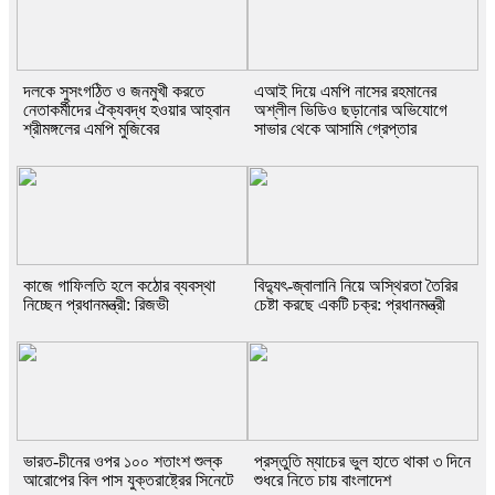
দলকে সুসংগঠিত ও জনমুখী করতে
এআই দিয়ে এমপি নাসের রহমানের
নেতাকর্মীদের ঐক্যবদ্ধ হওয়ার আহ্বান
অশ্লীল ভিডিও ছড়ানোর অভিযোগে
শ্রীমঙ্গলের এমপি মুজিবের
সাভার থেকে আসামি গ্রেপ্তার
কাজে গাফিলতি হলে কঠোর ব্যবস্থা
বিদ্যুৎ-জ্বালানি নিয়ে অস্থিরতা তৈরির
নিচ্ছেন প্রধানমন্ত্রী: রিজভী
চেষ্টা করছে একটি চক্র: প্রধানমন্ত্রী
ভারত-চীনের ওপর ১০০ শতাংশ শুল্ক
প্রস্তুতি ম্যাচের ভুল হাতে থাকা ৩ দিনে
আরোপের বিল পাস যুক্তরাষ্ট্রের সিনেটে
শুধরে নিতে চায় বাংলাদেশ