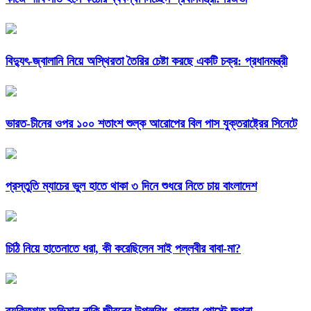
বিদ্যুৎ-জ্বালানি নিয়ে অস্থিরতা তৈরির চেষ্টা করছে একটি চক্র: প্রধানমন্ত্রী
ভারত-চীনের ওপর ১০০ শতাংশ শুল্ক আরোপের বিল পাস যুক্তরাষ্ট্রের সিনেটে
প্রস্তুতি ম্যাচের ভুল হাতে থাকা ৩ দিনে শুধরে নিতে চায় বাংলাদেশ
চিঠি নিয়ে হাতেনাতে ধরা, কী করেছিলেন সাই পল্লবীর বাবা-মা?
ব্যক্তিগত অভিমান নাকি জীবনের উপলব্ধি, প্রভার পোস্টে জল্পনা