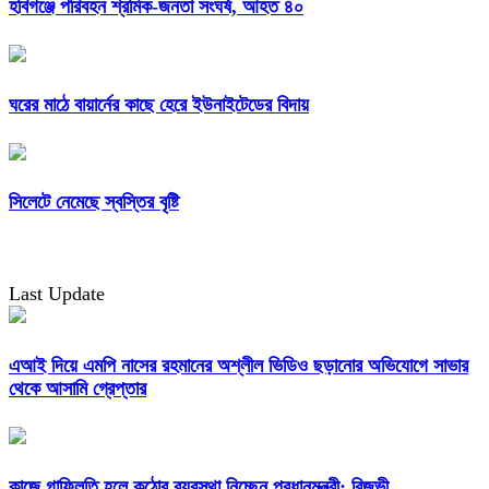
হবিগঞ্জে পরিবহন শ্রমিক-জনতা সংঘর্ষ, আহত ৪০
ঘরের মাঠে বায়ার্নের কাছে হেরে ইউনাইটেডের বিদায়
সিলেটে নেমেছে স্বস্তির বৃষ্টি
Last Update
এআই দিয়ে এমপি নাসের রহমানের অশ্লীল ভিডিও ছড়ানোর অভিযোগে সাভার
থেকে আসামি গ্রেপ্তার
কাজে গাফিলতি হলে কঠোর ব্যবস্থা নিচ্ছেন প্রধানমন্ত্রী: রিজভী