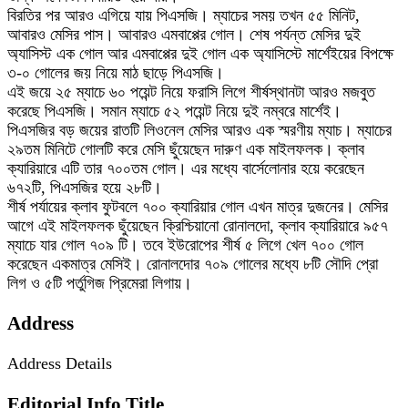
বিরতির পর আরও এগিয়ে যায় পিএসজি। ম্যাচের সময় তখন ৫৫ মিনিট,
আবারও মেসির পাস। আবারও এমবাপ্পের গোল। শেষ পর্যন্ত মেসির দুই
অ্যাসিস্ট এক গোল আর এমবাপ্পের দুই গোল এক অ্যাসিস্টে মার্শেইয়ের বিপক্ষে
৩-০ গোলের জয় নিয়ে মাঠ ছাড়ে পিএসজি।
এই জয়ে ২৫ ম্যাচে ৬০ পয়েন্ট নিয়ে ফরাসি লিগে শীর্ষস্থানটা আরও মজবুত
করেছে পিএসজি। সমান ম্যাচে ৫২ পয়েন্ট নিয়ে দুই নম্বরে মার্শেই।
পিএসজির বড় জয়ের রাতটি লিওনেল মেসির আরও এক স্মরণীয় ম্যাচ। ম্যাচের
২৯তম মিনিটে গোলটি করে মেসি ছুঁয়েছেন দারুণ এক মাইলফলক। ক্লাব
ক্যারিয়ারে এটি তার ৭০০তম গোল। এর মধ্যে বার্সেলোনার হয়ে করেছেন
৬৭২টি, পিএসজির হয়ে ২৮টি।
শীর্ষ পর্যায়ের ক্লাব ফুটবলে ৭০০ ক্যারিয়ার গোল এখন মাত্র দুজনের। মেসির
আগে এই মাইলফলক ছুঁয়েছেন ক্রিশ্চিয়ানো রোনালদো, ক্লাব ক্যারিয়ারে ৯৫৭
ম্যাচে যার গোল ৭০৯ টি। তবে ইউরোপের শীর্ষ ৫ লিগে খেল ৭০০ গোল
করেছেন একমাত্র মেসিই। রোনালদোর ৭০৯ গোলের মধ্যে ৮টি সৌদি প্রো
লিগ ও ৫টি পর্তুগিজ প্রিমেরা লিগায়।
Address
Address Details
Editorial Info Title