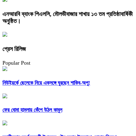
এনআরবি ব্যাংক পিএলসি, মৌলভীবাজার শাখায় ১৩ তম প্রতিষ্ঠাবার্ষিকী
অনুষ্ঠিত।
প্রেস রিলিজ
Popular Post
নিউইয়র্কে ছেলেকে নিয়ে একসঙ্গে ঘুরছেন শাকিব-অপু!
ফের বোমা হামলায় কেঁপে উঠল কাবুল