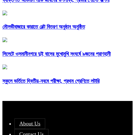
মৌলভীবাজারে কারাতে বেল্ট বিতরণ অনুষ্ঠান অনুষ্ঠিত
সিলেটে ওসমানীনগরে দুই বাসের মুখোমুখি সংঘর্ষে ৯জনের প্রাণহানী
স্কুলে ভর্তিতে দ্বিতীয়-নবমে পরীক্ষা, প্রথম শ্রেণিতে লটারি
About Us
Contact Us