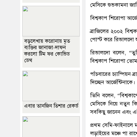
মেসিকে শুভকামনা জানি
বিশ্বকাপ শিরোপা আর্জ
ব্রাজিলের ২০০২ বিশ্ব
পোস্ট করে রিভালদো 
বড়লেখায় করোনায় মৃত
ব্যক্তির জানাজা-দাফন
রিভালদো বলেন, “তুমি
করলো টিম ফর কোভিড
ডেথ
বিশ্বকাপ শিরোপা তোমা
পাঁচবারের চ্যাম্পিয়ন
দিচ্ছেন আর্জেন্টিনাকে।
তিনি বলেন, “বিশ্বকা
মেসিকে নিয়ে নতুন কিছ
এবার তানজিন তিশার রেকর্ড
সবকিছু জানেন এবং এ
প্রথম সেমি-ফাইনালে
লড়াইয়ের মঞ্চে পা রা