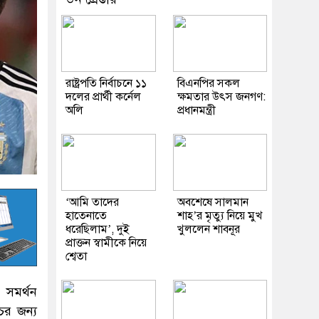
রাষ্ট্রপতি নির্বাচনে ১১
বিএনপির সকল
দলের প্রার্থী কর্নেল
ক্ষমতার উৎস জনগণ:
অলি
প্রধানমন্ত্রী
‘আমি তাদের
অবশেষে সালমান
হাতেনাতে
শাহ’র মৃত্যু নিয়ে মুখ
ধরেছিলাম’, দুই
খুললেন শাবনূর
প্রাক্তন স্বামীকে নিয়ে
শ্বেতা
 সমর্থন
ের জন্য