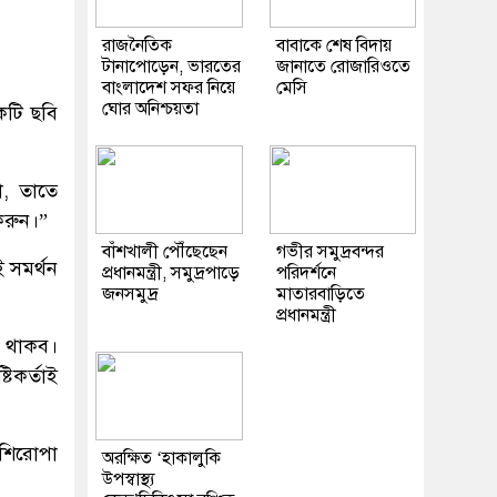
রাজনৈতিক
বাবাকে শেষ বিদায়
টানাপোড়েন, ভারতের
জানাতে রোজারিওতে
বাংলাদেশ সফর নিয়ে
মেসি
ঘোর অনিশ্চয়তা
একটি ছবি
ো, তাতে
করুন।”
বাঁশখালী পৌঁছেছেন
গভীর সমুদ্রবন্দর
ই সমর্থন
প্রধানমন্ত্রী, সমুদ্রপাড়ে
পরিদর্শনে
জনসমুদ্র
মাতারবাড়িতে
প্রধানমন্ত্রী
ে থাকব।
িকর্তাই
 শিরোপা
অরক্ষিত ‘হাকালুকি
উপস্বাস্থ্য