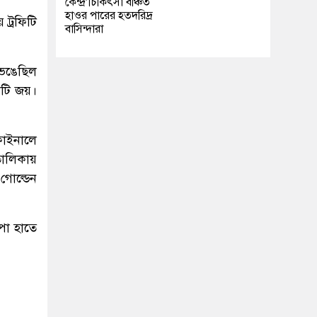
কেন্দ্র’চিকিৎসা বঞ্চিত
হাওর পারের হতদরিদ্র
 ট্রফিটি
বাসিন্দারা
ভেঙেছিল
কটি জয়।
 ফাইনালে
তালিকায়
গোল্ডেন
পা হাতে