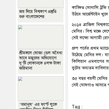
কাঙ্ক্ষিত সোনালি ট্রফ
জয় দিয়ে বিশ্বকাপ প্রস্তুতি
উঠবে আর্জেন্টাইন খু
শুরু বাংলাদেশের
২০১৪ ব্রাজিল বিশ্বক
মেসির। বিশ্ব মঞ্চে
সেই লক্ষ্যে আগামী রো
গ্রুপ পর্বের প্রথম ম্
শ্রীমঙ্গলে ভোজ্য তেল অবৈধ্য
উঠেছে মেসির দল। যার
ভাবে মজুদের অভিযোগে
কিলিয়ান এমবাপের সঙ্গ
দু’টি দোকানকে ৪লক্ষ টাকা
বুটের অন্যতম দাবিদার
জরিমানা
৩৫ বছর বয়সী মেসির 
সেই ঘোষণাও আসতে পার
‘অমানুষ’ এর ফার্স্ট লুকে
Tag :