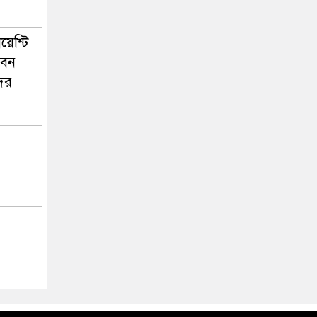
য়েন্টি
বেন
দের