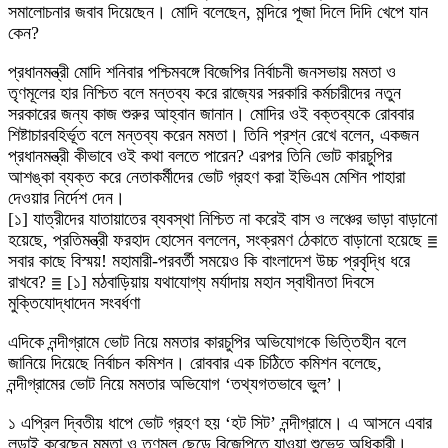
সমালোচনার জবাব দিয়েছেন। মোদি বলেছেন, মন্দিরে পূজা দিলে দিদি খেপে যান
কেন?
প্রধানমন্ত্রী মোদি শনিবার পশ্চিমবঙ্গে বিজেপির নির্বাচনী জনসভায় মমতা ও
তৃণমূলের হার নিশ্চিত বলে মন্তব্য করে রাজ্যের সরকারি কর্মচারীদের নতুন
সরকারের জন্য কাজ শুরুর আহ্বান জানান। মোদির ওই বক্তব্যকে রোববার
শিষ্টাচারবহির্ভূত বলে মন্তব্য করেন মমতা। তিনি প্রশ্ন রেখে বলেন, একজন
প্রধানমন্ত্রী কীভাবে ওই কথা বলতে পারেন? এরপর তিনি ভোট কারচুপির
আশঙ্কা ব্যক্ত করে নেতাকর্মীদের ভোট গ্রহণ করা ইভিএম মেশিন পাহারা
দেওয়ার নির্দেশ দেন।
[১] যাত্রীদের যাতায়াতের ব্যবস্থা নিশ্চিত না করেই বাস ও লঞ্চের ভাড়া বাড়ানো
হয়েছে, প্রতিমন্ত্রী ফরহাদ হোসেন বললেন, সংক্রমণ ঠেকাতে বাড়ানো হয়েছে ≣
সবার কাছে বিস্ময়! মহামারী-পরবর্তী সময়েও কি বাংলাদেশ উচ্চ প্রবৃদ্ধি ধরে
রাখবে? ≣ [১] মঠবাড়িয়ায় যথাযোগ্য মর্যাদায় মহান স্বাধীনতা দিবসে
মুক্তিযোদ্ধাদেন সংবর্ধণা
এদিকে নন্দীগ্রামে ভোট নিয়ে মমতার কারচুপির অভিযোগকে ভিত্তিহীন বলে
জানিয়ে দিয়েছে নির্বাচন কমিশন। রোববার এক চিঠিতে কমিশন বলেছে,
নন্দীগ্রামের ভোট নিয়ে মমতার অভিযোগ ‘তথ্যগতভাবে ভুল’।
১ এপ্রিল দ্বিতীয় ধাপে ভোট গ্রহণ হয় ‘হট সিট’ নন্দীগ্রামে। এ আসনে এবার
লড়াই করেছেন মমতা ও তৃণমূল ছেড়ে বিজেপিতে যাওয়া শুভেন্দু অধিকারী।