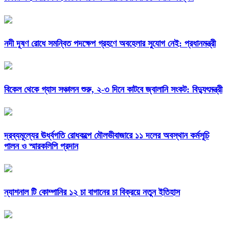
নদী দূষণ রোধে সমন্বিত পদক্ষেপ গ্রহণে অবহেলার সুযোগ নেই: প্রধানমন্ত্রী
বিকেল থেকে গ্যাস সঞ্চালন শুরু, ২-৩ দিনে কাটবে জ্বালানি সংকট: বিদ্যুৎমন্ত্রী
দ্রব্যমূল্যের ঊর্ধ্বগতি রোধকল্পে মৌলভীবাজারে ১১ দলের অবস্থান কর্মসূচি
পালন ও স্মারকলিপি প্রদান
ন্যাশনাল টি কোম্পানির ১২ চা বাগানের চা বিক্রয়ে নতুন ইতিহাস