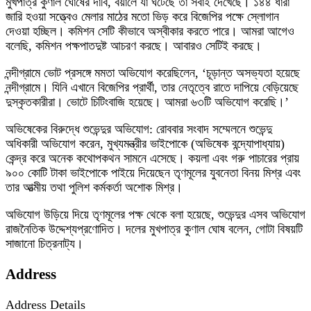
মুখপাত্র কুণাল ঘোষের দাবি, বয়ালে যা ঘটেছে তা সবাই দেখেছে। ১৪৪ ধারা
জারি হওয়া সত্ত্বেও মেলার মাঠের মতো ভিড় করে বিজেপির পক্ষে স্লোগান
দেওয়া হচ্ছিল। কমিশন সেটি কীভাবে অস্বীকার করতে পারে। আমরা আগেও
বলেছি, কমিশন পক্ষপাতদুষ্ট আচরণ করছে। আবারও সেটিই করছে।
নন্দীগ্রামে ভোট প্রসঙ্গে মমতা অভিযোগ করেছিলেন, ‘চূড়ান্ত অসভ্যতা হয়েছে
নন্দীগ্রামে। যিনি এখানে বিজেপির প্রার্থী, তার নেতৃত্বে রাতে দাপিয়ে বেড়িয়েছে
দুস্কৃতকারীরা। ভোটে চিটিংবাজি হয়েছে। আমরা ৬৩টি অভিযোগ করেছি।’
অভিষেকের বিরুদ্ধে শুভেন্দুর অভিযোগ: রোববার সংবাদ সম্মেলনে শুভেন্দু
অধিকারী অভিযোগ করেন, মুখ্যমন্ত্রীর ভাইপোকে (অভিষেক বন্দ্যোপাধ্যায়)
কেন্দ্র করে অনেক কথোপকথন সামনে এসেছে। কয়লা এবং গরু পাচারের প্রায়
৯০০ কোটি টাকা ভাইপোকে পাইয়ে দিয়েছেন তৃণমূলের যুবনেতা বিনয় মিশ্র এবং
তার আত্মীয় তথা পুলিশ কর্মকর্তা অশোক মিশ্র।
অভিযোগ উড়িয়ে দিয়ে তৃণমূলের পক্ষ থেকে বলা হয়েছে, শুভেন্দুর এসব অভিযোগ
রাজনৈতিক উদ্দেশ্যপ্রণোদিত। দলের মুখপাত্র কুণাল ঘোষ বলেন, গোটা বিষয়টি
সাজানো চিত্রনাট্য।
Address
Address Details