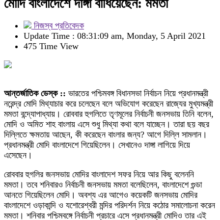
মোদি বাংলাদেশে দাঙ্গা বাধিয়েছেন: মমতা
নিজস্ব প্রতিবেদক
Update Time : 08:31:09 am, Monday, 5 April 2021
475 Time View
আন্তর্জাতিক ডেস্ক ::
ভারতের পশ্চিমবঙ্গ বিধানসভা নির্বাচন নিয়ে প্রধানমন্ত্রী
নরেন্দ্র মোদি মিথ্যাচার করে চলেছেন বলে অভিযোগ করেছেন রাজ্যের মুখ্যমন্ত্রী
মমতা বন্দ্যোপাধ্যায়। রোববার হুগলিতে তৃণমূলের নির্বাচনী জনসভায় তিনি বলেন,
মোদি ও অমিত শাহ বাংলায় এসে শুধু মিথ্যা কথা বলে যাচ্ছেন। তারা ছয় বছর
দিল্লিতে ক্ষমতায় আছেন, কী করেছেন বাংলার জন্য? আগে দিল্লি সামলান।
প্রধানমন্ত্রী মোদি বাংলাদেশে গিয়েছিলেন। সেখানেও দাঙ্গা লাগিয়ে দিয়ে
এসেছেন।
রোববার হুগলির জনসভায় মোদির বাংলাদেশ সফর নিয়ে আর কিছু বলেননি
মমতা। তবে শনিবারও নির্বাচনী জনসভায় মমতা বলেছিলেন, বাংলাদেশে গুন্ডা
আনতে গিয়েছিলেন মোদি। অবশ্য এর আগেও কয়েকটি জনসভায় মোদির
বাংলাদেশে ওড়াকান্দি ও যশোরেশ্বরী মন্দির পরিদর্শন নিয়ে কঠোর সমালোচনা করেন
মমতা। শনিবার পশ্চিমবঙ্গে নির্বাচনী প্রচারে এসে প্রধানমন্ত্রী মোদিও তার এই