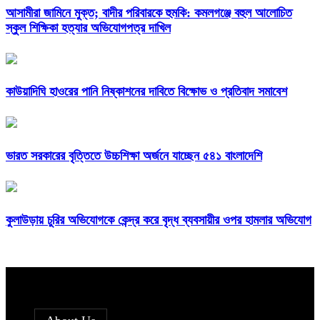
আসামীরা জামিনে মুক্ত; বাদীর পরিবারকে হুমকি: কমলগঞ্জে বহুল আলোচিত
স্কুল শিক্ষিকা হত্যার অভিযোগপত্র দাখিল
কাউয়াদিঘি হাওরের পানি নিষ্কাশনের দাবিতে বিক্ষোভ ও প্রতিবাদ সমাবেশ
ভারত সরকারের বৃত্তিতে উচ্চশিক্ষা অর্জনে যাচ্ছেন ৫৪১ বাংলাদেশি
কুলাউড়ায় চুরির অভিযোগকে কেন্দ্র করে বৃদ্ধ ব্যবসায়ীর ওপর হামলার অভিযোগ