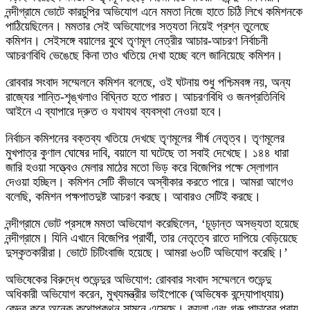
নন্দীগ্রামে ভোটে কারচুপির অভিযোগ এনে মমতা নিজে হাতে চিঠি লিখে কমিশনকে
পাঠিয়েছিলেন। মমতার সেই অভিযোগের সত্যতা নিয়েই প্রশ্ন তুলেছে
কমিশন। সেইসঙ্গে বয়ালের বুথে তৃণমূল নেত্রীর আচার-আচরণ নির্বাচনী
আচরণবিধি ভেঙেছে কিনা তাও খতিয়ে দেখা হচ্ছে বলে জানিয়েছে কমিশন।
রোববার সংবাদ সম্মেলনে কমিশন বলেছে, ওই ঘটনায় শুধু পশ্চিমবঙ্গ নয়, অন্য
রাজ্যের শান্তি-শৃঙ্খলাও বিঘ্নিত হতে পারত। আচরণবিধি ও জনপ্রতিনিধি
আইনে এ ব্যাপারে দ্রুত ও যথাযথ ব্যবস্থা নেওয়া হবে।
নির্বাচন কমিশনের বক্তব্য খতিয়ে দেখছে তৃণমূলের শীর্ষ নেতৃত্ব। তৃণমূলের
মুখপাত্র কুণাল ঘোষের দাবি, বয়ালে যা ঘটেছে তা সবাই দেখেছে। ১৪৪ ধারা
জারি হওয়া সত্ত্বেও মেলার মাঠের মতো ভিড় করে বিজেপির পক্ষে স্লোগান
দেওয়া হচ্ছিল। কমিশন সেটি কীভাবে অস্বীকার করতে পারে। আমরা আগেও
বলেছি, কমিশন পক্ষপাতদুষ্ট আচরণ করছে। আবারও সেটিই করছে।
নন্দীগ্রামে ভোট প্রসঙ্গে মমতা অভিযোগ করেছিলেন, ‘চূড়ান্ত অসভ্যতা হয়েছে
নন্দীগ্রামে। যিনি এখানে বিজেপির প্রার্থী, তার নেতৃত্বে রাতে দাপিয়ে বেড়িয়েছে
দুস্কৃতকারীরা। ভোটে চিটিংবাজি হয়েছে। আমরা ৬৩টি অভিযোগ করেছি।’
অভিষেকের বিরুদ্ধে শুভেন্দুর অভিযোগ: রোববার সংবাদ সম্মেলনে শুভেন্দু
অধিকারী অভিযোগ করেন, মুখ্যমন্ত্রীর ভাইপোকে (অভিষেক বন্দ্যোপাধ্যায়)
কেন্দ্র করে অনেক কথোপকথন সামনে এসেছে। কয়লা এবং গরু পাচারের প্রায়