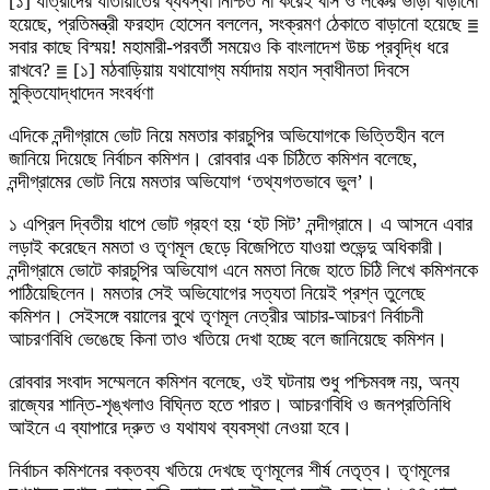
[১] যাত্রীদের যাতায়াতের ব্যবস্থা নিশ্চিত না করেই বাস ও লঞ্চের ভাড়া বাড়ানো
হয়েছে, প্রতিমন্ত্রী ফরহাদ হোসেন বললেন, সংক্রমণ ঠেকাতে বাড়ানো হয়েছে ≣
সবার কাছে বিস্ময়! মহামারী-পরবর্তী সময়েও কি বাংলাদেশ উচ্চ প্রবৃদ্ধি ধরে
রাখবে? ≣ [১] মঠবাড়িয়ায় যথাযোগ্য মর্যাদায় মহান স্বাধীনতা দিবসে
মুক্তিযোদ্ধাদেন সংবর্ধণা
এদিকে নন্দীগ্রামে ভোট নিয়ে মমতার কারচুপির অভিযোগকে ভিত্তিহীন বলে
জানিয়ে দিয়েছে নির্বাচন কমিশন। রোববার এক চিঠিতে কমিশন বলেছে,
নন্দীগ্রামের ভোট নিয়ে মমতার অভিযোগ ‘তথ্যগতভাবে ভুল’।
১ এপ্রিল দ্বিতীয় ধাপে ভোট গ্রহণ হয় ‘হট সিট’ নন্দীগ্রামে। এ আসনে এবার
লড়াই করেছেন মমতা ও তৃণমূল ছেড়ে বিজেপিতে যাওয়া শুভেন্দু অধিকারী।
নন্দীগ্রামে ভোটে কারচুপির অভিযোগ এনে মমতা নিজে হাতে চিঠি লিখে কমিশনকে
পাঠিয়েছিলেন। মমতার সেই অভিযোগের সত্যতা নিয়েই প্রশ্ন তুলেছে
কমিশন। সেইসঙ্গে বয়ালের বুথে তৃণমূল নেত্রীর আচার-আচরণ নির্বাচনী
আচরণবিধি ভেঙেছে কিনা তাও খতিয়ে দেখা হচ্ছে বলে জানিয়েছে কমিশন।
রোববার সংবাদ সম্মেলনে কমিশন বলেছে, ওই ঘটনায় শুধু পশ্চিমবঙ্গ নয়, অন্য
রাজ্যের শান্তি-শৃঙ্খলাও বিঘ্নিত হতে পারত। আচরণবিধি ও জনপ্রতিনিধি
আইনে এ ব্যাপারে দ্রুত ও যথাযথ ব্যবস্থা নেওয়া হবে।
নির্বাচন কমিশনের বক্তব্য খতিয়ে দেখছে তৃণমূলের শীর্ষ নেতৃত্ব। তৃণমূলের