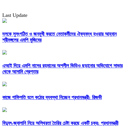
Last Update
দলকে সুসংগঠিত ও জনমুখী করতে নেতাকর্মীদের ঐক্যবদ্ধ হওয়ার আহ্বান
শ্রীমঙ্গলের এমপি মুজিবের
এআই দিয়ে এমপি নাসের রহমানের অশ্লীল ভিডিও ছড়ানোর অভিযোগে সাভার
থেকে আসামি গ্রেপ্তার
কাজে গাফিলতি হলে কঠোর ব্যবস্থা নিচ্ছেন প্রধানমন্ত্রী: রিজভী
বিদ্যুৎ-জ্বালানি নিয়ে অস্থিরতা তৈরির চেষ্টা করছে একটি চক্র: প্রধানমন্ত্রী