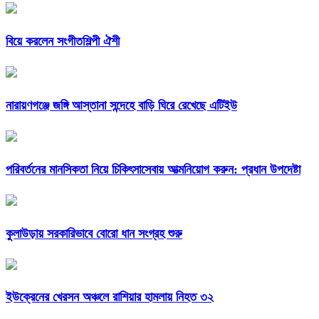
বিয়ে করলেন সংগীতশিল্পী ঐশী
নারায়ণগঞ্জে জঙ্গি আস্তানা সন্দেহে বাড়ি ঘিরে রেখেছে এটিইউ
পরিবর্তনের মানসিকতা নিয়ে চিকিৎসাসেবায় আত্মনিয়োগ করুন: প্রধান উপদেষ্টা
কুলাউড়ায় সরকারিভাবে বোরো ধান সংগ্রহ শুরু
ইউক্রেনের খেরসন অঞ্চলে রাশিয়ার হামলায় নিহত ৩২