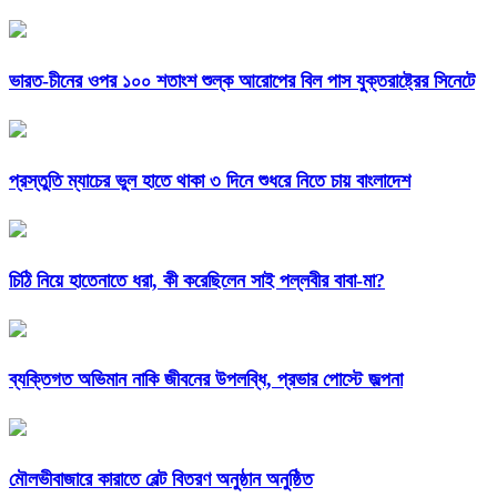
ভারত-চীনের ওপর ১০০ শতাংশ শুল্ক আরোপের বিল পাস যুক্তরাষ্ট্রের সিনেটে
প্রস্তুতি ম্যাচের ভুল হাতে থাকা ৩ দিনে শুধরে নিতে চায় বাংলাদেশ
চিঠি নিয়ে হাতেনাতে ধরা, কী করেছিলেন সাই পল্লবীর বাবা-মা?
ব্যক্তিগত অভিমান নাকি জীবনের উপলব্ধি, প্রভার পোস্টে জল্পনা
মৌলভীবাজারে কারাতে বেল্ট বিতরণ অনুষ্ঠান অনুষ্ঠিত