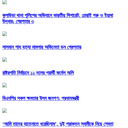
কুলাউড়া থানা পুলিশের অভিযানে ভারতীয় সিগারেট, চোরাই গরু ও ইয়াবা
উদ্ধার; গ্রেপ্তার ৩
সালমান শাহ হত্যা মামলায় অভিনেতা ডন গ্রেপ্তার
রাষ্ট্রপতি নির্বাচনে ১১ দলের প্রার্থী কর্নেল অলি
বিএনপির সকল ক্ষমতার উৎস জনগণ: প্রধানমন্ত্রী
‘আমি তাদের হাতেনাতে ধরেছিলাম’, দুই প্রাক্তন স্বামীকে নিয়ে শ্বেতা