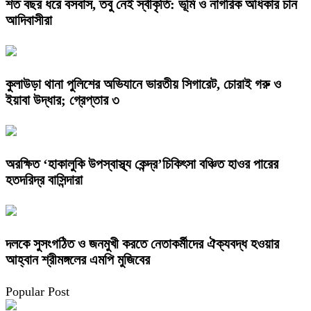
শত বছর ধরে বসবাস, তবু নেই স্বীকৃতি: ভূমি ও নাগরিক অধিকার চান
আদিবাসীরা
কুলাউড়া থানা পুলিশের অভিযানে ভারতীয় সিগারেট, চোরাই গরু ও
ইয়াবা উদ্ধার; গ্রেপ্তার ৩
অরক্ষিত ‘হাকালুকি উপস্বাস্থ্য কেন্দ্র’চিকিৎসা বঞ্চিত হাওর পারের
হতদরিদ্র বাসিন্দারা
দলকে সুসংগঠিত ও জনমুখী করতে নেতাকর্মীদের ঐক্যবদ্ধ হওয়ার
আহ্বান শ্রীমঙ্গলের এমপি মুজিবের
Popular Post