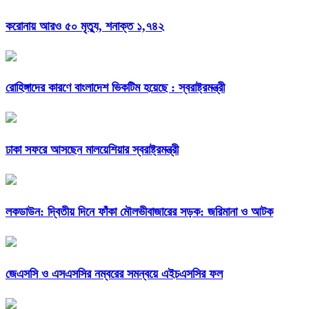
করোনায় আরও ৫০ মৃত্যু, শনাক্ত ১,৭৪২
রোহিঙ্গাদের কারণে বাংলাদেশ ভিকটিম হয়েছে : স্বরাষ্ট্রমন্ত্রী
ঢাকা সফরে আসছেন মালয়েশিয়ার স্বরাষ্ট্রমন্ত্রী
লকডাউন: দ্বিতীয় দিনে ফাঁকা মৌলভীবাজারের সড়ক: জরিমানা ও আটক
জেএসসি ও এসএসসির নম্বরের সমন্বয়ে এইচএসসির ফল