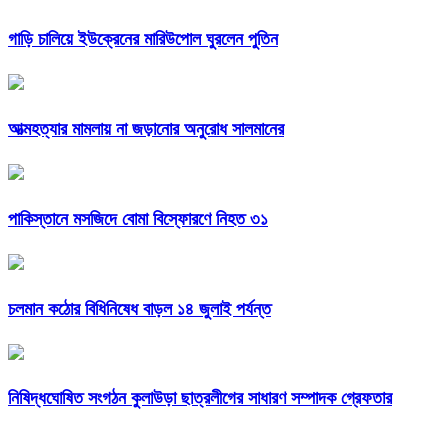
গাড়ি চালিয়ে ইউক্রেনের মারিউপোল ঘুরলেন পুতিন
আত্মহত্যার মামলায় না জড়ানোর অনুরোধ সালমানের
পাকিস্তানে মসজিদে বোমা বিস্ফোরণে নিহত ৩১
চলমান কঠোর বিধিনিষেধ বাড়ল ১৪ জুলাই পর্যন্ত
নিষিদ্ধঘোষিত সংগঠন কুলাউড়া ছাত্রলীগের সাধারণ সম্পাদক গ্রেফতার