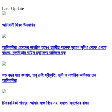
Last Update
আদিবাসী দিবস উদযাপন
আদিবাসীরা এদেশের নাগরিক হলেও রাষ্ট্রীয় অনেক সুযোগ সুবিধা থেকে এখনো
বঞ্চিত- কুলাউড়ায় ভাইস চ্যান্সেলর জহিরুল হক
শত বছর ধরে বসবাস, তবু নেই স্বীকৃতি: ভূমি ও নাগরিক অধিকার চান
আদিবাসীরা
চিত্রনায়িকা শাবনূর: আমার সঙ্গে বিয়ে নয়, হয়তো স্বপ্নের বাসর