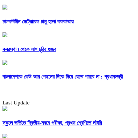
চালকবিহীন মেট্রোরেল চালু হলো কলকাতায়
কবরস্থান থেকে লাশ চুরির গুজব
বাংলাদেশকে কেউ আর পেছনের দিকে নিয়ে যেতে পারবে না : প্রধানমন্ত্রী
Last Update
স্কুলে ভর্তিতে দ্বিতীয়-নবমে পরীক্ষা, প্রথম শ্রেণিতে লটারি