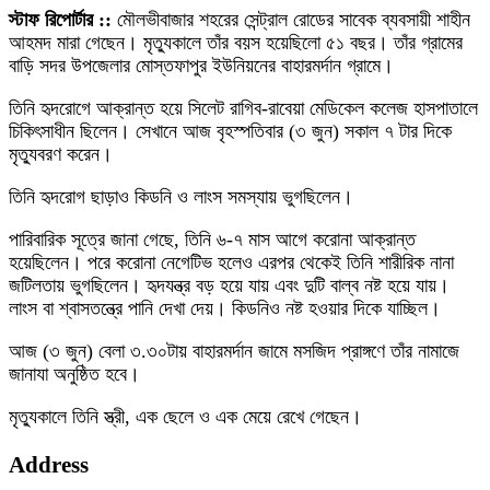
স্টাফ রিপোর্টার ::
মৌলভীবাজার শহরের সেন্ট্রাল রোডের সাবেক ব্যবসায়ী শাহীন
আহমদ মারা গেছেন। মৃত্যুকালে তাঁর বয়স হয়েছিলো ৫১ বছর। তাঁর গ্রামের
বাড়ি সদর উপজেলার মোস্তফাপুর ইউনিয়নের বাহারমর্দান গ্রামে।
তিনি হৃদরোগে আক্রান্ত হয়ে সিলেট রাগিব-রাবেয়া মেডিকেল কলেজ হাসপাতালে
চিকিৎসাধীন ছিলেন। সেখানে আজ বৃহস্পতিবার (৩ জুন) সকাল ৭ টার দিকে
মৃত্যুবরণ করেন।
তিনি হৃদরোগ ছাড়াও কিডনি ও লাংস সমস্যায় ভুগছিলেন।
পারিবারিক সূত্রে জানা গেছে, তিনি ৬-৭ মাস আগে করোনা আক্রান্ত
হয়েছিলেন। পরে করোনা নেগেটিভ হলেও এরপর থেকেই তিনি শারীরিক নানা
জটিলতায় ভুগছিলেন। হৃদযন্ত্র বড় হয়ে যায় এবং দুটি বাল্ব নষ্ট হয়ে যায়।
লাংস বা শ্বাসতন্ত্রে পানি দেখা দেয়। কিডনিও নষ্ট হওয়ার ‍দিকে যাচ্ছিল।
আজ (৩ জুন) বেলা ৩.৩০টায় বাহারমর্দান জামে মসজিদ প্রাঙ্গণে তাঁর নামাজে
জানাযা অনুষ্ঠিত হবে।
মৃত্যুকালে তিনি স্ত্রী, এক ছেলে ও এক মেয়ে রেখে গেছেন।
Address