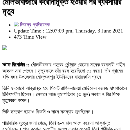
মৌলভীবাজারে করোনামুক্ত হওয়ার পর ব্যবসায়ীর
মৃত্যু
নিজস্ব প্রতিবেদক
Update Time : 12:07:09 pm, Thursday, 3 June 2021
473 Time View
স্টাফ রিপোর্টার ::
মৌলভীবাজার শহরের সেন্ট্রাল রোডের সাবেক ব্যবসায়ী শাহীন
আহমদ মারা গেছেন। মৃত্যুকালে তাঁর বয়স হয়েছিলো ৫১ বছর। তাঁর গ্রামের
বাড়ি সদর উপজেলার মোস্তফাপুর ইউনিয়নের বাহারমর্দান গ্রামে।
তিনি হৃদরোগে আক্রান্ত হয়ে সিলেট রাগিব-রাবেয়া মেডিকেল কলেজ হাসপাতালে
চিকিৎসাধীন ছিলেন। সেখানে আজ বৃহস্পতিবার (৩ জুন) সকাল ৭ টার দিকে
মৃত্যুবরণ করেন।
তিনি হৃদরোগ ছাড়াও কিডনি ও লাংস সমস্যায় ভুগছিলেন।
পারিবারিক সূত্রে জানা গেছে, তিনি ৬-৭ মাস আগে করোনা আক্রান্ত
হয়েছিলেন। পরে করোনা নেগেটিভ হলেও এরপর থেকেই তিনি শারীরিক নানা