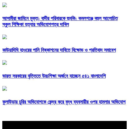
আসামীরা জামিনে মুক্ত; বাদীর পরিবারকে হুমকি: কমলগঞ্জে বহুল আলোচিত
স্কুল শিক্ষিকা হত্যার অভিযোগপত্র দাখিল
কাউয়াদিঘি হাওরের পানি নিষ্কাশনের দাবিতে বিক্ষোভ ও প্রতিবাদ সমাবেশ
ভারত সরকারের বৃত্তিতে উচ্চশিক্ষা অর্জনে যাচ্ছেন ৫৪১ বাংলাদেশি
কুলাউড়ায় চুরির অভিযোগকে কেন্দ্র করে বৃদ্ধ ব্যবসায়ীর ওপর হামলার অভিযোগ