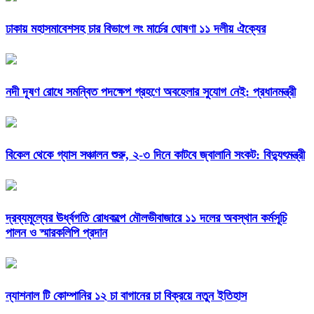
ঢাকায় মহাসমাবেশসহ চার বিভাগে লং মার্চের ঘোষণা ১১ দলীয় ঐক্যের
নদী দূষণ রোধে সমন্বিত পদক্ষেপ গ্রহণে অবহেলার সুযোগ নেই: প্রধানমন্ত্রী
বিকেল থেকে গ্যাস সঞ্চালন শুরু, ২-৩ দিনে কাটবে জ্বালানি সংকট: বিদ্যুৎমন্ত্রী
দ্রব্যমূল্যের ঊর্ধ্বগতি রোধকল্পে মৌলভীবাজারে ১১ দলের অবস্থান কর্মসূচি
পালন ও স্মারকলিপি প্রদান
ন্যাশনাল টি কোম্পানির ১২ চা বাগানের চা বিক্রয়ে নতুন ইতিহাস