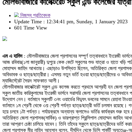
মৌলভীবাজারে কালেক্টরেট স্কুল এন্ড কলেজের যাত্রা 
নিজস্ব প্রতিবেদক
Update Time : 12:34:41 pm, Sunday, 1 January 2023
601 Time View
এম এ হামিদ
: মৌলভীবাজারে জেলা প্রশাসনের সম্পূর্ণ তত্বাবধানে ইংরেজী ভার্সনে
আজ রবিবার(১লা জানুয়ারী) দুপুরে কেক কেটে স্কুলের শুভ যাত্রা ও হাতে খড়ি 
মোহাম্মদ জাহিদ আখতার। এছাড়াও উপস্থিত ছিলেন, অতিরিক্ত জেলা প্রশাসক(শিক্
অবিভাবক ও ছাত্র/ছাত্রীরা। এসময় নতুন ভর্তি হওয়া ছাত্র/ছাত্রীদের ও অবিভা
ম্যাজিস্ট্রেট সৈয়দ সাফকাত আলী।
মৌলভীবাজার কালেক্টরেট স্কুল এন্ড কলেজ করতে প্রথমে আগ্রহী হন জেলা প্রশাস
স্কুল জাতীয় কারিকুলামের ইংরেজী ভার্সনে সরাসরি জেলা প্রশাসনের তত্বাবধানে প
উদ্যোগ নেন। বর্তমানে স্কুলটি ৩নং ওয়ার্ডের বিদ্যুৎ ভবনের সামনে রেহানা টা
বর্তমানে ১ম শ্রেণী থেকে ৩য় শ্রেণী পর্যন্ত ছাত্র/ছাত্রী ভর্তি চলমান রয়েছে। 
হয়ে চলবে ১টা পর্যন্ত। পর্যায়ক্রমে অন্যান্য ক্লাসেও ভর্তির কার্যক্রম শুরু হবে
অতিরিক্ত জেলা প্রশাসক(সার্বিক) ও ভারপ্রাপ্ত প্রিন্সিপাল মোহাম্মদ জাহিদ আখ
তারা আপ্রাণ চেষ্ঠা চালিয়ে যাবেন। তিনি তাঁদের স্কুলে ছাত্র/ছাত্রীদের ভর্তি
জেলা প্রশাসক মীর নাহিদ আহসান বলেন, দীর্ঘদিন থেকে ডিসি পার্কটি অযতেœ