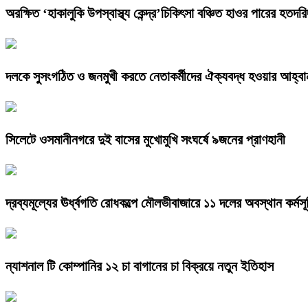
অরক্ষিত ‘হাকালুকি উপস্বাস্থ্য কেন্দ্র’চিকিৎসা বঞ্চিত হাওর পারের হতদরিদ্
দলকে সুসংগঠিত ও জনমুখী করতে নেতাকর্মীদের ঐক্যবদ্ধ হওয়ার আহ্বান 
সিলেটে ওসমানীনগরে দুই বাসের মুখোমুখি সংঘর্ষে ৯জনের প্রাণহানী
দ্রব্যমূল্যের ঊর্ধ্বগতি রোধকল্পে মৌলভীবাজারে ১১ দলের অবস্থান কর্মসূ
ন্যাশনাল টি কোম্পানির ১২ চা বাগানের চা বিক্রয়ে নতুন ইতিহাস