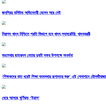
জনপ্রিয় হলিউড অভিনেত্রী হেলেন আর নেই
নিরাপদ খাদ্য নিশ্চিতে প্রতি বিভাগে হবে খাদ্য ল্যাবরেটরি: খাদ্যমন্ত্রী
বড়লেখায় ছাত্রদল নেতার দুবাই সফর উপলক্ষে সংবর্ধনা
‘শিক্ষকদের হাত ধরেই শিক্ষা ব্যবস্থার রূপান্তর শুরু’ এই শ্লোগানে মৌলভীবাজ
ধেয়ে আসছে ঘূর্ণিঝড় ‘ইয়াস’