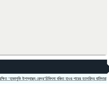
কালুকি উপস্বাস্থ্য কেন্দ্র’চিকিৎসা বঞ্চিত হাওর পারের হতদরিদ্র বাসিন্দারা
দলকে স