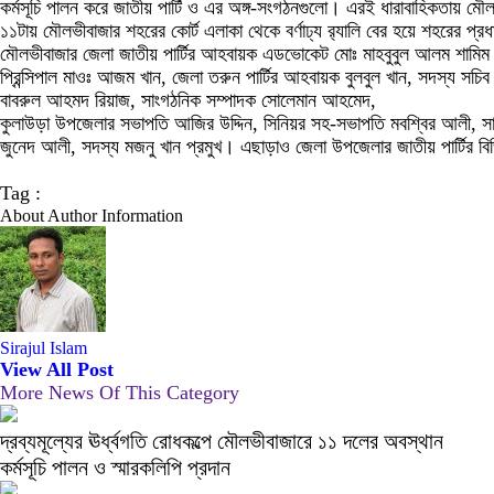
কর্মসূচি পালন করে জাতীয় পার্টি ও এর অঙ্গ-সংগঠনগুলো। এরই ধারাবাহিকতায় মৌ
১১টায় মৌলভীবাজার শহরের কোর্ট এলাকা থেকে বর্ণাঢ্য র‌্যালি বের হয়ে শহরের 
মৌলভীবাজার জেলা জাতীয় পার্টির আহবায়ক এডভোকেট মোঃ মাহবুবুল আলম শামিম এ
প্রিন্সিপাল মাওঃ আজম খান, জেলা তরুন পার্টির আহবায়ক বুলবুল খান, সদস্য
বাবরুল আহমদ রিয়াজ, সাংগঠনিক সম্পাদক সোলেমান আহমেদ,
কুলাউড়া উপজেলার সভাপতি আজির উদ্দিন, সিনিয়র সহ-সভাপতি মবশ্বির আলী, সাধ
জুনেদ আলী, সদস্য মজনু খান প্রমুখ। এছাড়াও জেলা উপজেলার জাতীয় পার্টির বিভ
Tag :
About Author Information
Sirajul Islam
View All Post
More News Of This Category
দ্রব্যমূল্যের ঊর্ধ্বগতি রোধকল্পে মৌলভীবাজারে ১১ দলের অবস্থান
কর্মসূচি পালন ও স্মারকলিপি প্রদান