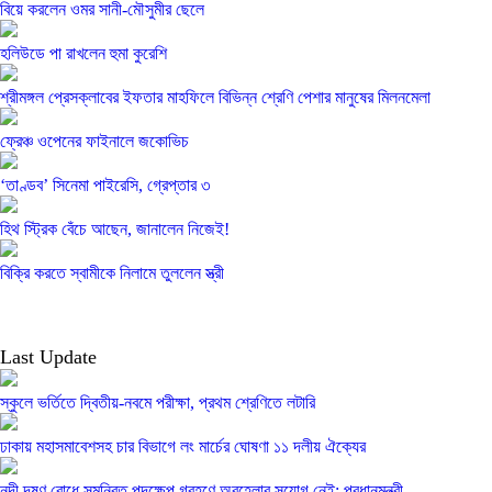
বিয়ে করলেন ওমর সানী-মৌসুমীর ছেলে
হলিউডে পা রাখলেন হুমা কুরেশি
শ্রীমঙ্গল প্রেসক্লাবের ইফতার মাহফিলে বিভিন্ন শ্রেণি পেশার মানুষের মিলনমেলা
ফ্রেঞ্চ ওপেনের ফাইনালে জকোভিচ
‘তাণ্ডব’ সিনেমা পাইরেসি, গ্রেপ্তার ৩
হিথ স্ট্রিক বেঁচে আছেন, জানালেন নিজেই!
বিক্রি করতে স্বামীকে নিলামে তুললেন স্ত্রী
Last Update
স্কুলে ভর্তিতে দ্বিতীয়-নবমে পরীক্ষা, প্রথম শ্রেণিতে লটারি
ঢাকায় মহাসমাবেশসহ চার বিভাগে লং মার্চের ঘোষণা ১১ দলীয় ঐক্যের
নদী দূষণ রোধে সমন্বিত পদক্ষেপ গ্রহণে অবহেলার সুযোগ নেই: প্রধানমন্ত্রী