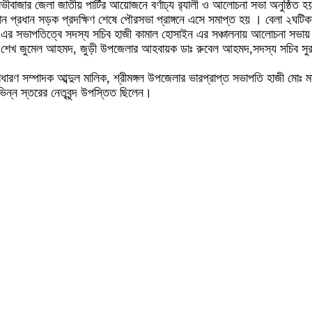
লভীবাজার জেলা জাতীয় পার্টির আয়োজনে বর্ণাঢ্য র‌্যালী ও আলোচনা সভা অনুষ্ঠ
প্রধান প্রধান সড়ক প্রদক্ষিণ শেষে পৌরসভা প্রাঙ্গনে এসে সমাপ্ত হয় । বেলা ২
র সভাপতিত্বে সদস্য সচিব হাজী কামাল হোসাইন এর সঞ্চালনায় আলোচনা সভায় বক
 সচিব শেখ জুমেল আহমদ, জুড়ী উপজেলার আহবায়ক ডাঃ রুবেল আহমদ,সদস্য সচিব স
ারণ সম্পাদক আব্দুল মালিক, শ্রীমঙ্গল উপজেলার ভারপ্রাপ্ত সভাপতি হাজী মোঃ
িন্ন স্তরের নেতৃবৃন্দ উপস্তিত ছিলেন।