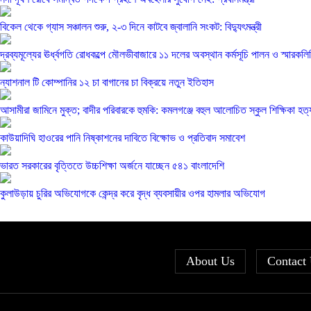
বিকেল থেকে গ্যাস সঞ্চালন শুরু, ২-৩ দিনে কাটবে জ্বালানি সংকট: বিদ্যুৎমন্ত্রী
দ্রব্যমূল্যের ঊর্ধ্বগতি রোধকল্পে মৌলভীবাজারে ১১ দলের অবস্থান কর্মসূচি পালন ও স্মারকলি
ন্যাশনাল টি কোম্পানির ১২ চা বাগানের চা বিক্রয়ে নতুন ইতিহাস
আসামীরা জামিনে মুক্ত; বাদীর পরিবারকে হুমকি: কমলগঞ্জে বহুল আলোচিত স্কুল শিক্ষিকা হ
কাউয়াদিঘি হাওরের পানি নিষ্কাশনের দাবিতে বিক্ষোভ ও প্রতিবাদ সমাবেশ
ভারত সরকারের বৃত্তিতে উচ্চশিক্ষা অর্জনে যাচ্ছেন ৫৪১ বাংলাদেশি
কুলাউড়ায় চুরির অভিযোগকে কেন্দ্র করে বৃদ্ধ ব্যবসায়ীর ওপর হামলার অভিযোগ
About Us
Contact