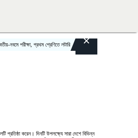
×
-নবমে পরীক্ষা, প্রথম শ্রেণিতে লটারি
ঢাকায় মহাসমাবেশসহ চার বিভাগে লং মার্চের
ি প্রতিষ্ঠা করেন। দিনটি উপলক্ষ্যে সারা দেশে বিভিন্ন