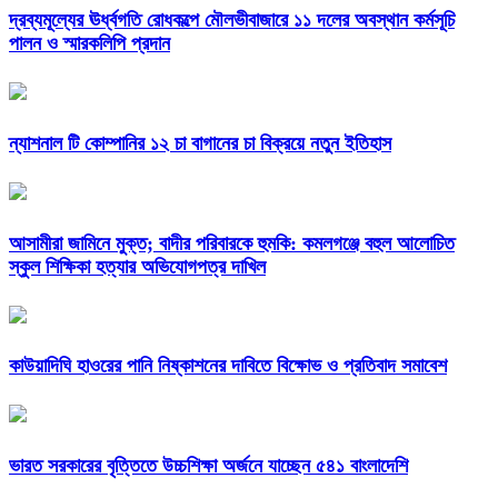
দ্রব্যমূল্যের ঊর্ধ্বগতি রোধকল্পে মৌলভীবাজারে ১১ দলের অবস্থান কর্মসূচি
পালন ও স্মারকলিপি প্রদান
ন্যাশনাল টি কোম্পানির ১২ চা বাগানের চা বিক্রয়ে নতুন ইতিহাস
আসামীরা জামিনে মুক্ত; বাদীর পরিবারকে হুমকি: কমলগঞ্জে বহুল আলোচিত
স্কুল শিক্ষিকা হত্যার অভিযোগপত্র দাখিল
কাউয়াদিঘি হাওরের পানি নিষ্কাশনের দাবিতে বিক্ষোভ ও প্রতিবাদ সমাবেশ
ভারত সরকারের বৃত্তিতে উচ্চশিক্ষা অর্জনে যাচ্ছেন ৫৪১ বাংলাদেশি