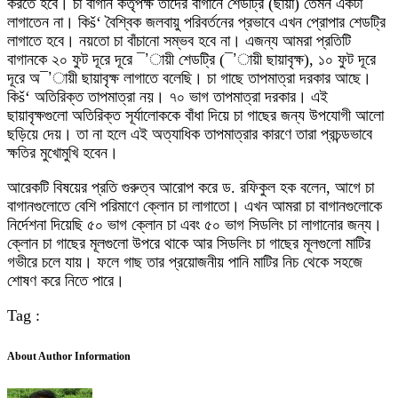
করতে হবে। চা বাগান কর্তৃপক্ষ তাদের বাগানে শেডট্রি (ছায়া) তেমন একটা
লাগাতেন না। কিš‘ বৈশ্বিক জলবায়ু পরিবর্তনের প্রভাবে এখন প্রোপার শেডট্রি
লাগাতে হবে। নয়তো চা বাঁচানো সম্ভব হবে না। এজন্য আমরা প্রতিটি
বাগানকে ২০ ফুট দূরে দূরে ¯’ায়ী শেডট্রি (¯’ায়ী ছায়াবৃক্ষ), ১০ ফুট দূরে
দূরে অ¯’ায়ী ছায়াবৃক্ষ লাগাতে বলেছি। চা গাছে তাপমাত্রা দরকার আছে।
কিš‘ অতিরিক্ত তাপমাত্রা নয়। ৭০ ভাগ তাপমাত্রা দরকার। এই
ছায়াবৃক্ষগুলো অতিরিক্ত সূর্যালোককে বাঁধা দিয়ে চা গাছের জন্য উপযোগী আলো
ছড়িয়ে দেয়। তা না হলে এই অত্যাধিক তাপমাত্রার কারণে তারা প্রচন্ডভাবে
ক্ষতির মুখোমুখি হবেন।
আরেকটি বিষয়ের প্রতি গুরুত্ব আরোপ করে ড. রফিকুল হক বলেন, আগে চা
বাগানগুলোতে বেশি পরিমাণে ক্লোন চা লাগাতো। এখন আমরা চা বাগানগুলোকে
নির্দেশনা দিয়েছি ৫০ ভাগ ক্লোন চা এবং ৫০ ভাগ সিডলিং চা লাগানোর জন্য।
ক্লোন চা গাছের মূলগুলো উপরে থাকে আর সিডলিং চা গাছের মূলগুলো মাটির
গভীরে চলে যায়। ফলে গাছ তার প্রয়োজনীয় পানি মাটির নিচ থেকে সহজে
শোষণ করে নিতে পারে।
Tag :
About Author Information