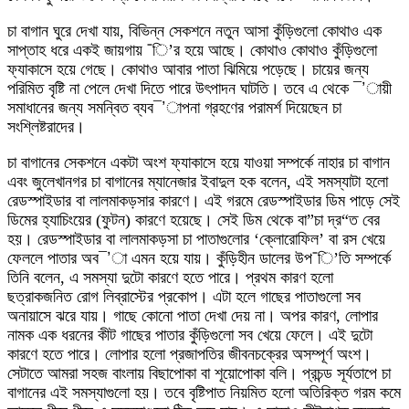
চা বাগান ঘুরে দেখা যায়, বিভিন্ন সেকশনে নতুন আসা কুঁড়িগুলো কোথাও এক
সাপ্তাহ ধরে একই জায়গায় ¯ি’র হয়ে আছে। কোথাও কোথাও কুঁড়িগুলো
ফ্যাকাসে হয়ে গেছে। কোথাও আবার পাতা ঝিমিয়ে পড়েছে। চায়ের জন্য
পরিমিত বৃষ্টি না পেলে দেখা দিতে পারে উৎপাদন ঘাটতি। তবে এ থেকে ¯’ায়ী
সমাধানের জন্য সমন্বিত ব্যব¯’াপনা গ্রহণের পরামর্শ দিয়েছেন চা
সংশ্লিষ্টরাদের।
চা বাগানের সেকশনে একটা অংশ ফ্যাকাসে হয়ে যাওয়া সম্পর্কে নাহার চা বাগান
এবং জুলেখানগর চা বাগানের ম্যানেজার ইবাদুল হক বলেন, এই সমস্যাটা হলো
রেডস্পাইডার বা লালমাকড়সার কারণে। এই গরমে রেডস্পাইডার ডিম পাড়ে সেই
ডিমের হ্যাচিংয়ের (ফুটন) কারণে হয়েছে। সেই ডিম থেকে বা”চা দ্র“ত বের
হয়। রেডস্পাইডার বা লালমাকড়সা চা পাতাগুলোর ‘ক্লোরোফিল’ বা রস খেয়ে
ফেললে পাতার অব¯’া এমন হয়ে যায়। কুঁড়িহীন ডালের উপ¯ি’তি সম্পর্কে
তিনি বলেন, এ সমস্যা দুটো কারণে হতে পারে। প্রথম কারণ হলো
ছত্রাকজনিত রোগ লিব্রাস্টের প্রকোপ। এটা হলে গাছের পাতাগুলো সব
অনায়াসে ঝরে যায়। গাছে কোনো পাতা দেখা দেয় না। অপর কারণ, লোপার
নামক এক ধরনের কীট গাছের পাতার কুঁড়িগুলো সব খেয়ে ফেলে। এই দুটো
কারণে হতে পারে। লোপার হলো প্রজাপতির জীবনচক্রের অসম্পূর্ণ অংশ।
সেটাতে আমরা সহজ বাংলায় বিছাপোকা বা শূয়োপোকা বলি। প্রচন্ড সূর্যতাপে চা
বাগানের এই সমস্যাগুলো হয়। তবে বৃষ্টিপাত নিয়মিত হলো অতিরিক্ত গরম কমে