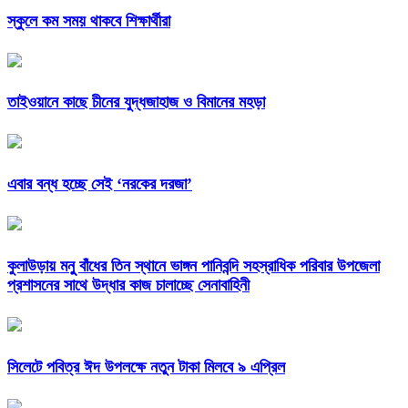
স্কুলে কম সময় থাকবে শিক্ষার্থীরা
তাইওয়ানে কাছে চীনের যুদ্ধজাহাজ ও বিমানের মহড়া
এবার বন্ধ হচ্ছে সেই ‘নরকের দরজা’
কুলাউড়ায় মনুু বাঁধের তিন স্থানে ভাঙ্গন পানিবন্দি সহস্রাধিক পরিবার উপজেলা
প্রশাসনের সাথে উদ্ধার কাজ চালাচ্ছে সেনাবাহিনী
সিলেটে পবিত্র ঈদ উপলক্ষে নতুন টাকা মিলবে ৯ এপ্রিল