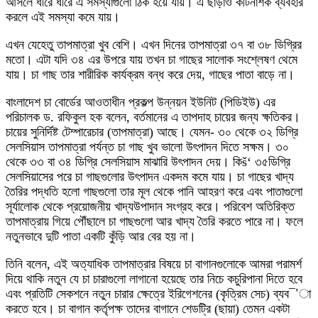
আসলে ধীরে ধীরে এ সমস্যাগুলো ঠিক হয়ে যায়। এ ছাড়াও কীটনাশক ব্যবহার
করলে এই সমস্যা কমে যায়।
এখন যেহেতু তাপমাত্রা খুব বেশি। এখন দিনের তাপমাত্রা ৩৭ বা ৩৮ ডিগ্রির
মতো। এটা যদি ৩৪ এর উপরে যায় তখন চা গাছের সালোক সংশ্লেষণ থেমে
যায়। চা গাছ তার শারীরিক কার্যক্রম বন্ধ করে দেয়, গাছের পাতা বাড়ে না।
বাংলাদেশ চা বোর্ডের আওতাধীন প্রকল্প উন্নয়ন ইউনিট (পিডিইউ) এর
পরিচালক ড. রফিকুল হক বলেন, বর্তমানের এ তাপদাহ চায়ের জন্য ক্ষতিকর।
চায়ের সুনির্দিষ্ট টেম্পারেচার (তাপমাত্রা) আছে। যেমন- ৩০ থেকে ৩২ ডিগ্রি
সেলসিয়াস তাপমাত্রা পর্যন্ত চা গাছ খুব ভালো উৎপাদন দিতে সক্ষম। ৩০
থেকে ৩৩ বা ৩৪ ডিগ্রি সেলসিয়াস মাঝারি উৎপাদন দেয়। কিš‘ ৩৫ডিগ্রি
সেলসিয়াসের পরে চা গাছগুলোর উৎপাদন একদম কমে যায়। চা গাছের খাদ্য
তৈরির পদ্ধতি হলো গাছগুলো তার মূল থেকে পানি আহরণ করে এবং পাতাগুলো
সূর্যালোক থেকে প্রয়োজনীয় খাদ্যউপাদান সংগ্রহ করে। পরিবেশ অতিরিক্ত
তাপমাত্রায় গিয়ে পৌঁছালে চা গাছগুলো আর খাদ্য তৈরি করতে পারে না। ফলে
নতুনভাবে দুটি পাতা একটি কুঁড়ি আর বের হয় না।
তিনি বলেন, এই অত্যাধিক তাপমাত্রার বিষয়ে চা বাগানগুলোকে আমরা পরামর্শ
দিয়ে থাকি নতুন যে চা চারাগুলো লাগানো হয়েছে তার নিচে কচুরিপানা দিতে হবে
এবং প্রতিটি সেকশনে নতুন চারার ক্ষেত্রে ইরিগেশনের (কৃত্রিম সেচ) ব্যব¯’া
করতে হবে। চা বাগান কর্তৃপক্ষ তাদের বাগানে শেডট্রি (ছায়া) তেমন একটা