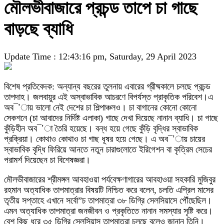
মৌলভীবাজারে প্রচন্ড তাপে চা গাছে
বাড়ছে ব্যাধি
Update Time : 12:43:16 pm, Saturday, 29 April 2023
বিশেষ প্রতিবেদক: অন্যান্য বছরের তুলনায় এবারের গ্রীষ্মকালে চলছে প্রচন্ড
তাপদাহ। জলবায়ুর এই অস্বাভাবিক আচরণে বিপর্যস্ত প্রাকৃতিক পরিবেশ।এ
অব¯’ায় ভালো নেই দেশের চা শিল্পাঞ্চলও। চা বাগানের কোনো কোনো
সেকশনে (চা আবাদের নির্দিষ্ট এলাকা) গাছে দেখা দিয়েছে নানান ব্যাধি। চা গাছে
কুঁড়িহীন অব¯’া তৈরি হয়েছে। বন্ধ হয়ে গেছে কুঁড়ি বৃদ্ধির স্বাভাবিক
প্রক্রিয়া। কোথাও কোথাও চা গাছ ধূষর হয়ে গেছে। এ অব¯’ায় চায়ের
স্বাভাবিক বৃদ্ধি ফিরিয়ে আনতে নতুন চারাগুলোতে ইরিগেশন বা কৃত্রিম সেচের
পরামর্শ দিয়েছেন চা বিশেষজ্ঞরা।
মৌলভীবাজারের শ্রীমঙ্গল আবহাওয়া পর্যবেক্ষণাগারের আবহাওয়া সহকারি মুজিবুর
রহমান অত্যাধিক তাপমাত্রার বিষয়টি নিশ্চিত করে বলেন, চলতি এপ্রিল মাসের
তৃতীয় সপ্তাহে এখানে সর্বো”চ তাপমাত্রা ৩৮ ডিগ্রি সেলসিয়াসে পৌঁছেছিল।
এমন অত্যাধিক তাপমাত্রা জনজীবন ও প্রকৃতিতে নানান সমস্যার সৃষ্টি করে।
বেশ কিছু ধরে ৩৫ ডিগ্রি সেলসিয়াস তাপমাত্রা চলছে বলেও জানান তিনি।