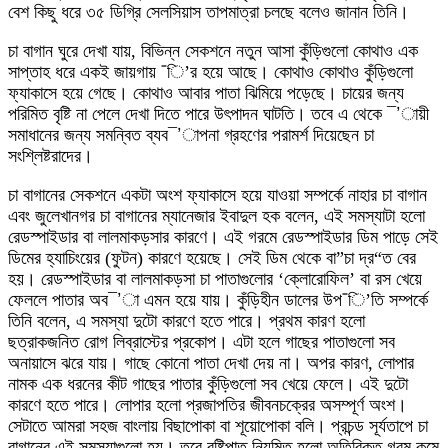
বেশ কিছু ধরে ৩৫ ডিগ্রি সেলসিয়াস তাপমাত্রা চলছে বলেও জানান তিনি।
চা বাগান ঘুরে দেখা যায়, বিভিন্ন সেকশনে নতুন আসা কুঁড়িগুলো কোথাও এক
সাপ্তাহ ধরে একই জায়গায় ¯ি’র হয়ে আছে। কোথাও কোথাও কুঁড়িগুলো
ফ্যাকাসে হয়ে গেছে। কোথাও আবার পাতা ঝিমিয়ে পড়েছে। চায়ের জন্য
পরিমিত বৃষ্টি না পেলে দেখা দিতে পারে উৎপাদন ঘাটতি। তবে এ থেকে ¯’ায়ী
সমাধানের জন্য সমন্বিত ব্যব¯’াপনা গ্রহণের পরামর্শ দিয়েছেন চা
সংশ্লিষ্টরাদের।
চা বাগানের সেকশনে একটা অংশ ফ্যাকাসে হয়ে যাওয়া সম্পর্কে নাহার চা বাগান
এবং জুলেখানগর চা বাগানের ম্যানেজার ইবাদুল হক বলেন, এই সমস্যাটা হলো
রেডস্পাইডার বা লালমাকড়সার কারণে। এই গরমে রেডস্পাইডার ডিম পাড়ে সেই
ডিমের হ্যাচিংয়ের (ফুটন) কারণে হয়েছে। সেই ডিম থেকে বা”চা দ্র“ত বের
হয়। রেডস্পাইডার বা লালমাকড়সা চা পাতাগুলোর ‘ক্লোরোফিল’ বা রস খেয়ে
ফেললে পাতার অব¯’া এমন হয়ে যায়। কুঁড়িহীন ডালের উপ¯ি’তি সম্পর্কে
তিনি বলেন, এ সমস্যা দুটো কারণে হতে পারে। প্রথম কারণ হলো
ছত্রাকজনিত রোগ লিব্রাস্টের প্রকোপ। এটা হলে গাছের পাতাগুলো সব
অনায়াসে ঝরে যায়। গাছে কোনো পাতা দেখা দেয় না। অপর কারণ, লোপার
নামক এক ধরনের কীট গাছের পাতার কুঁড়িগুলো সব খেয়ে ফেলে। এই দুটো
কারণে হতে পারে। লোপার হলো প্রজাপতির জীবনচক্রের অসম্পূর্ণ অংশ।
সেটাতে আমরা সহজ বাংলায় বিছাপোকা বা শূয়োপোকা বলি। প্রচন্ড সূর্যতাপে চা
বাগানের এই সমস্যাগুলো হয়। তবে বৃষ্টিপাত নিয়মিত হলো অতিরিক্ত গরম কমে