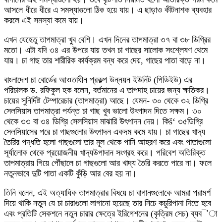
আসলে ধীরে ধীরে এ সমস্যাগুলো ঠিক হয়ে যায়। এ ছাড়াও কীটনাশক ব্যবহার
করলে এই সমস্যা কমে যায়।
এখন যেহেতু তাপমাত্রা খুব বেশি। এখন দিনের তাপমাত্রা ৩৭ বা ৩৮ ডিগ্রির
মতো। এটা যদি ৩৪ এর উপরে যায় তখন চা গাছের সালোক সংশ্লেষণ থেমে
যায়। চা গাছ তার শারীরিক কার্যক্রম বন্ধ করে দেয়, গাছের পাতা বাড়ে না।
বাংলাদেশ চা বোর্ডের আওতাধীন প্রকল্প উন্নয়ন ইউনিট (পিডিইউ) এর
পরিচালক ড. রফিকুল হক বলেন, বর্তমানের এ তাপদাহ চায়ের জন্য ক্ষতিকর।
চায়ের সুনির্দিষ্ট টেম্পারেচার (তাপমাত্রা) আছে। যেমন- ৩০ থেকে ৩২ ডিগ্রি
সেলসিয়াস তাপমাত্রা পর্যন্ত চা গাছ খুব ভালো উৎপাদন দিতে সক্ষম। ৩০
থেকে ৩৩ বা ৩৪ ডিগ্রি সেলসিয়াস মাঝারি উৎপাদন দেয়। কিš‘ ৩৫ডিগ্রি
সেলসিয়াসের পরে চা গাছগুলোর উৎপাদন একদম কমে যায়। চা গাছের খাদ্য
তৈরির পদ্ধতি হলো গাছগুলো তার মূল থেকে পানি আহরণ করে এবং পাতাগুলো
সূর্যালোক থেকে প্রয়োজনীয় খাদ্যউপাদান সংগ্রহ করে। পরিবেশ অতিরিক্ত
তাপমাত্রায় গিয়ে পৌঁছালে চা গাছগুলো আর খাদ্য তৈরি করতে পারে না। ফলে
নতুনভাবে দুটি পাতা একটি কুঁড়ি আর বের হয় না।
তিনি বলেন, এই অত্যাধিক তাপমাত্রার বিষয়ে চা বাগানগুলোকে আমরা পরামর্শ
দিয়ে থাকি নতুন যে চা চারাগুলো লাগানো হয়েছে তার নিচে কচুরিপানা দিতে হবে
এবং প্রতিটি সেকশনে নতুন চারার ক্ষেত্রে ইরিগেশনের (কৃত্রিম সেচ) ব্যব¯’া