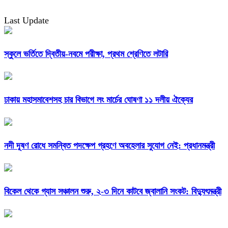
Last Update
স্কুলে ভর্তিতে দ্বিতীয়-নবমে পরীক্ষা, প্রথম শ্রেণিতে লটারি
ঢাকায় মহাসমাবেশসহ চার বিভাগে লং মার্চের ঘোষণা ১১ দলীয় ঐক্যের
নদী দূষণ রোধে সমন্বিত পদক্ষেপ গ্রহণে অবহেলার সুযোগ নেই: প্রধানমন্ত্রী
বিকেল থেকে গ্যাস সঞ্চালন শুরু, ২-৩ দিনে কাটবে জ্বালানি সংকট: বিদ্যুৎমন্ত্রী