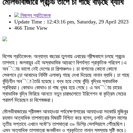
মৌলভীবাজারে প্রচন্ড তাপে চা গাছে বাড়ছে ব্যাধি
নিজস্ব প্রতিবেদক
Update Time : 12:43:16 pm, Saturday, 29 April 2023
466 Time View
বিশেষ প্রতিবেদক: অন্যান্য বছরের তুলনায় এবারের গ্রীষ্মকালে চলছে প্রচন্ড
তাপদাহ। জলবায়ুর এই অস্বাভাবিক আচরণে বিপর্যস্ত প্রাকৃতিক পরিবেশ।এ
অব¯’ায় ভালো নেই দেশের চা শিল্পাঞ্চলও। চা বাগানের কোনো কোনো
সেকশনে (চা আবাদের নির্দিষ্ট এলাকা) গাছে দেখা দিয়েছে নানান ব্যাধি। চা গাছে
কুঁড়িহীন অব¯’া তৈরি হয়েছে। বন্ধ হয়ে গেছে কুঁড়ি বৃদ্ধির স্বাভাবিক
প্রক্রিয়া। কোথাও কোথাও চা গাছ ধূষর হয়ে গেছে। এ অব¯’ায় চায়ের
স্বাভাবিক বৃদ্ধি ফিরিয়ে আনতে নতুন চারাগুলোতে ইরিগেশন বা কৃত্রিম সেচের
পরামর্শ দিয়েছেন চা বিশেষজ্ঞরা।
মৌলভীবাজারের শ্রীমঙ্গল আবহাওয়া পর্যবেক্ষণাগারের আবহাওয়া সহকারি মুজিবুর
রহমান অত্যাধিক তাপমাত্রার বিষয়টি নিশ্চিত করে বলেন, চলতি এপ্রিল মাসের
তৃতীয় সপ্তাহে এখানে সর্বো”চ তাপমাত্রা ৩৮ ডিগ্রি সেলসিয়াসে পৌঁছেছিল।
এমন অত্যাধিক তাপমাত্রা জনজীবন ও প্রকৃতিতে নানান সমস্যার সৃষ্টি করে।