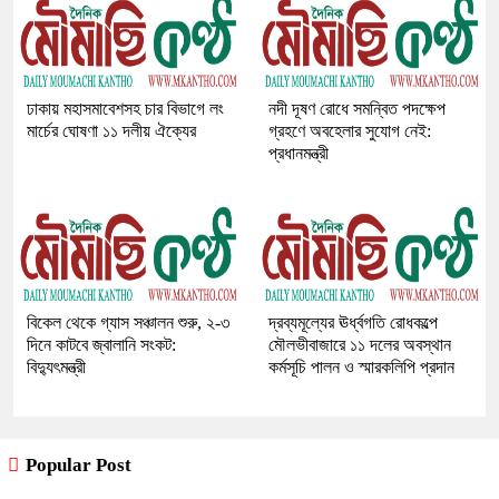
ঢাকায় মহাসমাবেশসহ চার বিভাগে লং
নদী দূষণ রোধে সমন্বিত পদক্ষেপ
মার্চের ঘোষণা ১১ দলীয় ঐক্যের
গ্রহণে অবহেলার সুযোগ নেই:
প্রধানমন্ত্রী
বিকেল থেকে গ্যাস সঞ্চালন শুরু, ২-৩
দ্রব্যমূল্যের ঊর্ধ্বগতি রোধকল্পে
দিনে কাটবে জ্বালানি সংকট:
মৌলভীবাজারে ১১ দলের অবস্থান
বিদ্যুৎমন্ত্রী
কর্মসূচি পালন ও স্মারকলিপি প্রদান
Popular Post