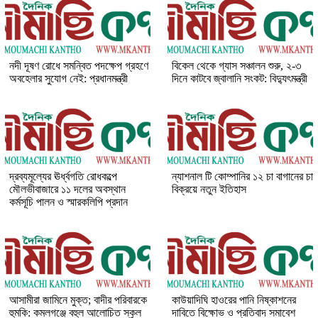
নদী দূষণ রোধে সমন্বিত পদক্ষেপ গ্রহণে
বিকেল থেকে গ্যাস সঞ্চালন শুরু, ২-৩
অবহেলার সুযোগ নেই: প্রধানমন্ত্রী
দিনে কাটবে জ্বালানি সংকট: বিদ্যুৎমন্ত্রী
দ্রব্যমূল্যের ঊর্ধ্বগতি রোধকল্পে
ন্যাশনাল টি কোম্পানির ১২ চা বাগানের চা
মৌলভীবাজারে ১১ দলের অবস্থান
বিক্রয়ে নতুন ইতিহাস
কর্মসূচি পালন ও স্মারকলিপি প্রদান
আসামীরা জামিনে মুক্ত; বাদীর পরিবারকে
কাউয়াদিঘি হাওরের পানি নিষ্কাশনের
হুমকি: কমলগঞ্জে বহুল আলোচিত স্কুল
দাবিতে বিক্ষোভ ও প্রতিবাদ সমাবেশ