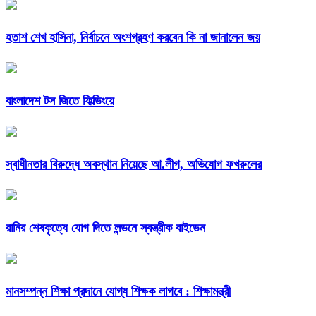
হতাশ শেখ হাসিনা, নির্বাচনে অংশগ্রহণ করবেন কি না জানালেন জয়
বাংলাদেশ টস জিতে ফিল্ডিংয়ে
স্বাধীনতার বিরুদ্ধে অবস্থান নিয়েছে আ.লীগ, অভিযোগ ফখরুলের
রানির শেষকৃত্যে যোগ দিতে লন্ডনে স্বস্ত্রীক বাইডেন
মানসম্পন্ন শিক্ষা প্রদানে যোগ্য শিক্ষক লাগবে : শিক্ষামন্ত্রী