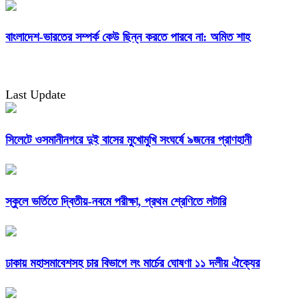
বাংলাদেশ-ভারতের সম্পর্ক কেউ ছিন্ন করতে পারবে না: অমিত শাহ
Last Update
সিলেটে ওসমানীনগরে দুই বাসের মুখোমুখি সংঘর্ষে ৯জনের প্রাণহানী
স্কুলে ভর্তিতে দ্বিতীয়-নবমে পরীক্ষা, প্রথম শ্রেণিতে লটারি
ঢাকায় মহাসমাবেশসহ চার বিভাগে লং মার্চের ঘোষণা ১১ দলীয় ঐক্যের