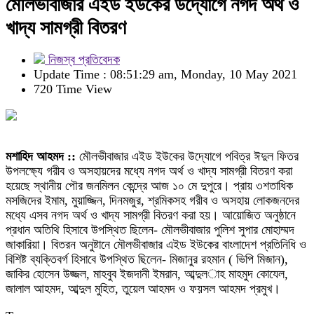
মৌলভীবাজার এইড ইউকের উদ্যোগে নগদ অর্থ ও
খাদ্য সামগ্রী বিতরণ
নিজস্ব প্রতিবেদক
Update Time : 08:51:29 am, Monday, 10 May 2021
720 Time View
মশাহিদ আহমদ ::
মৌলভীবাজার এইড ইউকের উদ্যোগে পবিত্র ঈদুল ফিতর
উপলক্ষ্যে গরীব ও অসহায়দের মধ্যে নগদ অর্থ ও খাদ্য সামগ্রী বিতরণ করা
হয়েছে স্থানীয় পৌর জনমিলন কেন্দ্রে আজ ১০ মে দুপুরে। প্রায় ৩শতাধিক
মসজিদের ইমাম, মুয়াজ্জিন, দিনমজুর, শ্রমিকসহ গরীব ও অসহায় লোকজনদের
মধ্যে এসব নগদ অর্থ ও খাদ্য সামগ্রী বিতরণ করা হয়। আয়োজিত অনুষ্ঠানে
প্রধান অতিথি হিসাবে উপস্থিত ছিলেন- মৌলভীবাজার পুলিশ সুপার মোহাম্মদ
জাকারিয়া। বিতরন অনুষ্টানে মৌলভীবাজার এইড ইউকের বাংলাদেশ প্রতিনিধি ও
বিশিষ্ট ব্যক্তিবর্গ হিসাবে উপস্থিত ছিলেন- মিজানুর রহমান ( ভিপি মিজান),
জাকির হোসেন উজ্জল, মাহবুব ইজদানী ইমরান, আব্দুল­াহ মাহমুদ কোযেল,
জালাল আহমদ, আব্দুল মুহিত, তুয়েল আহমদ ও ফয়সল আহমদ প্রমুখ।