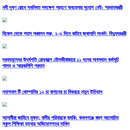
নদী দূষণ রোধে সমন্বিত পদক্ষেপ গ্রহণে অবহেলার সুযোগ নেই: প্রধানমন্ত্রী
বিকেল থেকে গ্যাস সঞ্চালন শুরু, ২-৩ দিনে কাটবে জ্বালানি সংকট: বিদ্যুৎমন্ত্রী
দ্রব্যমূল্যের ঊর্ধ্বগতি রোধকল্পে মৌলভীবাজারে ১১ দলের অবস্থান কর্মসূচি
পালন ও স্মারকলিপি প্রদান
ন্যাশনাল টি কোম্পানির ১২ চা বাগানের চা বিক্রয়ে নতুন ইতিহাস
আসামীরা জামিনে মুক্ত; বাদীর পরিবারকে হুমকি: কমলগঞ্জে বহুল আলোচিত
স্কুল শিক্ষিকা হত্যার অভিযোগপত্র দাখিল