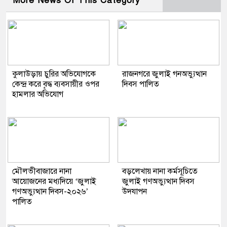
More News Of This Category
কুলাউড়ায় চুরির অভিযোগকে
রাজনগরে জুলাই গনঅভ্যুত্থান
কেন্দ্র করে বৃদ্ধ ব্যবসায়ীর ওপর
দিবস পালিত
হামলার অভিযোগ
মৌলভীবাজারে নানা
বড়লেখায় নানা কর্মসূচিতে
আয়োজনের মধ্যদিয়ে ‘জুলাই
জুলাই গণঅভ্যুত্থান দিবস
গণঅভ্যুত্থান দিবস-২০২৬’
উদযাপন
পালিত