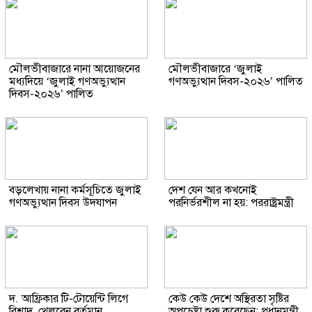
মৌলভীবাজারে নানা আয়োজনের
মৌলভীবাজারে ‘জুলাই
মধ্যদিয়ে ‘জুলাই গণঅভ্যুত্থান
গণঅভ্যুত্থান দিবস-২০২৬’ পালিত
দিবস-২০২৬’ পালিত
বড়লেখায় নানা কর্মসূচিতে জুলাই
দেশ যেন আর কখনোই
গণঅভ্যুত্থান দিবস উদযাপন
পরনির্ভরশীল না হয়: পররাষ্ট্রমন্ত্রী
দ. আফ্রিকার টি-টোয়েন্টি লিগে
কেউ কেউ দেশে অস্থিরতা সৃষ্টির
রিশাদ, খেলবেন বর্তমান
অপচেষ্টা শুরু করেছেন: প্রধানমন্ত্রী