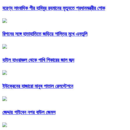
বরেণ্য সাংবাদিক পীর হাবিবুর রহমানের মৃত্যুতে প্রধানমন্ত্রীর শোক
রিপনের সঙ্গে হাতাহাতিতে জড়িয়ে শাস্তির মুখে এনতুলি
হাইল হাওরাঞ্চল থেকে পাখি শিকারের জাল জব্দ
ইউক্রেনের হাজারো মানুষ পাতাল রেলস্টেশনে
জেদ্দায় গাইবেন নগর বাউল জেমস