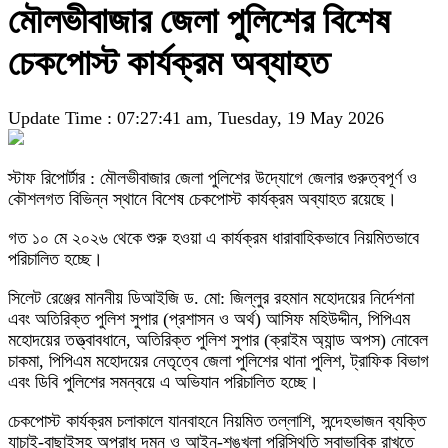
মৌলভীবাজার জেলা পুলিশের বিশেষ
চেকপোস্ট কার্যক্রম অব্যাহত
Update Time : 07:27:41 am, Tuesday, 19 May 2026
স্টাফ রিপোর্টার : মৌলভীবাজার জেলা পুলিশের উদ্যোগে জেলার গুরুত্বপূর্ণ ও
কৌশলগত বিভিন্ন স্থানে বিশেষ চেকপোস্ট কার্যক্রম অব্যাহত রয়েছে।
গত ১০ মে ২০২৬ থেকে শুরু হওয়া এ কার্যক্রম ধারাবাহিকভাবে নিয়মিতভাবে
পরিচালিত হচ্ছে।
সিলেট রেঞ্জের মাননীয় ডিআইজি ড. মো: জিল্‌লুর রহমান মহোদয়ের নির্দেশনা
এবং অতিরিক্ত পুলিশ সুপার (প্রশাসন ও অর্থ) আসিফ মহিউদ্দীন, পিপিএম
মহোদয়ের তত্ত্বাবধানে, অতিরিক্ত পুলিশ সুপার (ক্রাইম অ্যান্ড অপস) নোবেল
চাকমা, পিপিএম মহোদয়ের নেতৃত্বে জেলা পুলিশের থানা পুলিশ, ট্রাফিক বিভাগ
এবং ডিবি পুলিশের সমন্বয়ে এ অভিযান পরিচালিত হচ্ছে।
চেকপোস্ট কার্যক্রম চলাকালে যানবাহনে নিয়মিত তল্লাশি, সন্দেহভাজন ব্যক্তি
যাচাই-বাছাইসহ অপরাধ দমন ও আইন-শৃঙ্খলা পরিস্থিতি স্বাভাবিক রাখতে