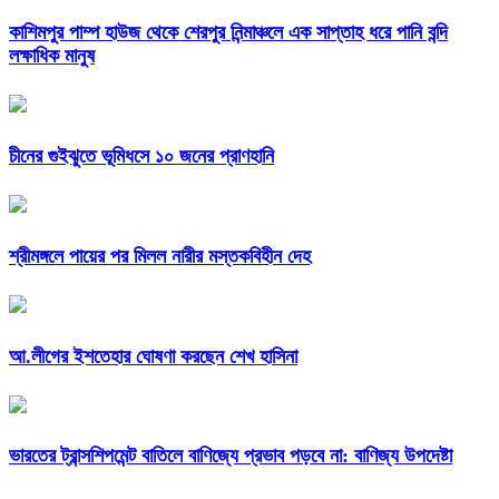
কাশিমপুর পাম্প হাউজ থেকে শেরপুর নিন্মাঞ্চলে এক সাপ্তাহ ধরে পানি বন্দি
লক্ষাধিক মানুষ
চীনের গুইঝুতে ভূমিধসে ১০ জনের প্রাণহানি
শ্রীমঙ্গলে পায়ের পর মিলল নারীর মস্তকবিহীন দেহ
আ.লীগের ইশতেহার ঘোষণা করছেন শেখ হাসিনা
ভারতের ট্রান্সশিপমেন্ট বাতিলে বাণিজ্যে প্রভাব পড়বে না: বাণিজ্য উপদেষ্টা