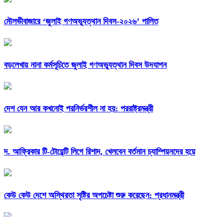
মৌলভীবাজারে ‘জুলাই গণঅভ্যুত্থান দিবস-২০২৬’ পালিত
বড়লেখায় নানা কর্মসূচিতে জুলাই গণঅভ্যুত্থান দিবস উদযাপন
দেশ যেন আর কখনোই পরনির্ভরশীল না হয়: পররাষ্ট্রমন্ত্রী
দ. আফ্রিকার টি-টোয়েন্টি লিগে রিশাদ, খেলবেন বর্তমান চ্যাম্পিয়নদের হয়ে
কেউ কেউ দেশে অস্থিরতা সৃষ্টির অপচেষ্টা শুরু করেছেন: প্রধানমন্ত্রী