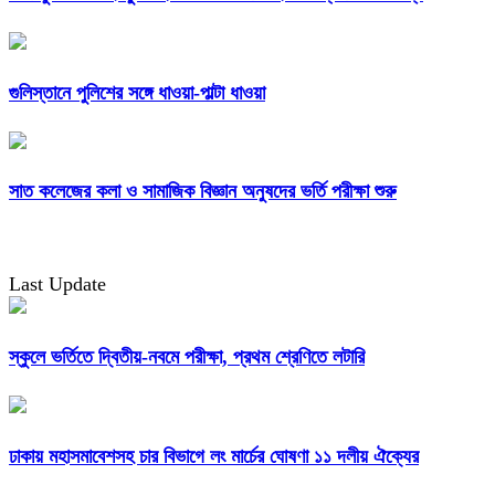
গুলিস্তানে পুলিশের সঙ্গে ধাওয়া-পাল্টা ধাওয়া
সাত কলেজের কলা ও সামাজিক বিজ্ঞান অনুষদের ভর্তি পরীক্ষা শুরু
Last Update
স্কুলে ভর্তিতে দ্বিতীয়-নবমে পরীক্ষা, প্রথম শ্রেণিতে লটারি
ঢাকায় মহাসমাবেশসহ চার বিভাগে লং মার্চের ঘোষণা ১১ দলীয় ঐক্যের