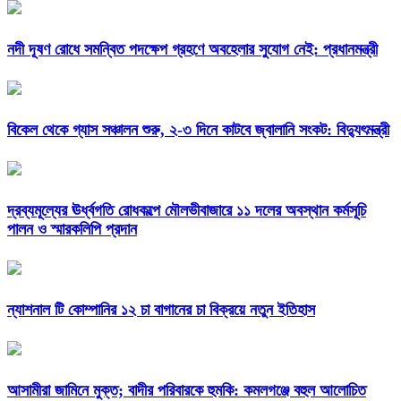
নদী দূষণ রোধে সমন্বিত পদক্ষেপ গ্রহণে অবহেলার সুযোগ নেই: প্রধানমন্ত্রী
বিকেল থেকে গ্যাস সঞ্চালন শুরু, ২-৩ দিনে কাটবে জ্বালানি সংকট: বিদ্যুৎমন্ত্রী
দ্রব্যমূল্যের ঊর্ধ্বগতি রোধকল্পে মৌলভীবাজারে ১১ দলের অবস্থান কর্মসূচি
পালন ও স্মারকলিপি প্রদান
ন্যাশনাল টি কোম্পানির ১২ চা বাগানের চা বিক্রয়ে নতুন ইতিহাস
আসামীরা জামিনে মুক্ত; বাদীর পরিবারকে হুমকি: কমলগঞ্জে বহুল আলোচিত