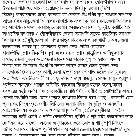
রাখেন মৌলভীবাজার জেলা বিএনপি’রসাধারন সম্পাদক ও মৌলভীবাজার সদর
উপজেলা পরিষদের সাবেক চেয়ারম্যান জনাব মিজানুর রহমান (ভিপি
মিজান),অন্যান্যদের মধ্যে বক্তব্য রাখেনজেলা বিএনপির যুগ্ম সাধারন সম্পাদক
আব্দুর রকিব সাবু,জেলা বিএনপির সাংগঠনিক সম্পাদক মতিন বক্স,জেলা বিএনপির
সহ সাংগঠনিক সম্পাদক মাহমুদুর রহমান,স্বেচ্ছাসেবক দল কেন্দ্রীয় কমিটির সহ
সাংগঠনিক সম্পাদক ও মৌলভীবাজার জেলার সভাপতি সাবেক কাউন্সিলর স্বাগত
কিশোর দাস চৌধুরী,জেলা বিএনপির ছাত্র বিষয়ক সম্পাদক গাজী মারুফ,জেলা
ছাত্রদলের সাবেক যুগ্ম আহবায়ক যুবদল নেতা সেলিম মোহাম্মদ
সালাহউদ্দিন,পৌর বিএনপির যুগ্ম আহবায়ক ও পৌর কাউন্সিলর আনিছুজ্জামান
বায়েছ, জেলা যুবদল নেতাজেলা ছাত্রদলের সাবেক যুগ্ম আহবায়ক এম এ
নিশাত,সদর উপজেলা বিএনপির সদস্য আব্দুস ছালাম,জেলা যুবদল নেতা
এডভোকেট সৈয়দ নেপুর আলী,জেলা ছাত্রদলের সভাপতি রুবেল মিয়া,যুবদল
নেতা সৈয়দ তানভীর আলী,জেলা যুবদলের সদস্য নাজমুল হোসেন মামুন প্রমুখ।
প্রতিবাদ সমাবেশে প্রধান অতিথির বক্তব্যে মিজানুর রহমান বলেন,অবৈধ
সরকারের মন্ত্রী এমপি এবং নেতাকর্মীদের নজিরবিহিন দুর্ণীতি ও লোটপাটের কারনে
দেশের অর্থনীতি আজ ভেঙ্গে পড়েছে,ব্যাংকের রিজার্ভ কমে গেছে। জ্বালানী তেল
গ্যাস সহ নিত্য প্রয়োজনীয় জিনিসের অস্বাভাবিক দাম বৃদ্ধি ও অসহনীয়
লোডশেডিং এর কারনে আজ দেশের মানুষ অসীম দূর্ভোগের স্বীকার। অবৈধ
সরকারের মন্ত্রী এমপি ও দলীয় নেতাকমীদের দুর্ণীতি ও লুটপাটের কারনেদেশ আজ
দেউলিয়া হয়ে যাচ্ছে। এইসব অন্যায়কে ঢাকতে ভোলায় শান্তিপূর্ণ মিছিলে
অবৈধ সরকারের নির্দেশে পুলিশ গুলি করে ভোলা জেলা ছাত্রদলের সভাপতি নুরে
আলম ও স্বেচ্ছাসেবক দল নেতা আব্দুর রহিমকে হত্যা করে। আমরা