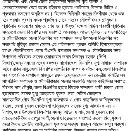
লোডশেডিং এবং ভোলা জেলা ছাত্রদলের সভাপতি নুরে আলম ও
স্বেচ্ছাসেবকদল নেতা আব্দুর রহিমকে হত্যার প্রতিবাদে বিক্ষোভ মিছিল ও
প্রতাবাদ সমাবেশ অনুষ্ঠিত হয়। বিক্ষোভ মিছিলটি শহরের চাঁদনীঘাট থেকে শুরু
হয়ে প্রধান প্রধান সড়ক প্রদক্ষিন শেষে শহরের মৌলভীবাজার চৌমুহনায়
প্রতিবাদ সমাবেশের মাধ্যমে শেষ হয়। উক্ত বিক্ষোভ মিছিল পরবর্তী প্রতিবাদ
সমাবেশে জেলা বিএনপির সহ সভাপতি আলহাজ্ব আব্দুল মুকিত এর সভাপতিত্বে
ও মৌলভীবাজার জেলা বিএনপির সহ সম্পাদক সদর উপজেলা বিএনপির সহ
সভাপতি মুহিতুর রহমান হেলাল এর পরিচালনায় প্রধান অতিথি হিসাবেবক্তব্য
রাখেন মৌলভীবাজার জেলা বিএনপি’রসাধারন সম্পাদক ও মৌলভীবাজার সদর
উপজেলা পরিষদের সাবেক চেয়ারম্যান জনাব মিজানুর রহমান (ভিপি
মিজান),অন্যান্যদের মধ্যে বক্তব্য রাখেনজেলা বিএনপির যুগ্ম সাধারন সম্পাদক
আব্দুর রকিব সাবু,জেলা বিএনপির সাংগঠনিক সম্পাদক মতিন বক্স,জেলা বিএনপির
সহ সাংগঠনিক সম্পাদক মাহমুদুর রহমান,স্বেচ্ছাসেবক দল কেন্দ্রীয় কমিটির সহ
সাংগঠনিক সম্পাদক ও মৌলভীবাজার জেলার সভাপতি সাবেক কাউন্সিলর স্বাগত
কিশোর দাস চৌধুরী,জেলা বিএনপির ছাত্র বিষয়ক সম্পাদক গাজী মারুফ,জেলা
ছাত্রদলের সাবেক যুগ্ম আহবায়ক যুবদল নেতা সেলিম মোহাম্মদ
সালাহউদ্দিন,পৌর বিএনপির যুগ্ম আহবায়ক ও পৌর কাউন্সিলর আনিছুজ্জামান
বায়েছ, জেলা যুবদল নেতাজেলা ছাত্রদলের সাবেক যুগ্ম আহবায়ক এম এ
নিশাত,সদর উপজেলা বিএনপির সদস্য আব্দুস ছালাম,জেলা যুবদল নেতা
এডভোকেট সৈয়দ নেপুর আলী,জেলা ছাত্রদলের সভাপতি রুবেল মিয়া,যুবদল
নেতা সৈয়দ তানভীর আলী,জেলা যুবদলের সদস্য নাজমুল হোসেন মামুন প্রমুখ।
প্রতিবাদ সমাবেশে প্রধান অতিথির বক্তব্যে মিজানুর রহমান বলেন,অবৈধ