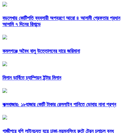
বড়লেখায় কোটিপতি ব্যবসায়ী অপহরণে আরো ৪ আসামী গ্রেফতার প্রধান
আসামি ৭ দিনের রিমান্ডে
কমলগঞ্জে অবৈধ বালু উত্তোলনের দায়ে জরিমানা
মিলান ডার্বিতে চ্যাম্পিয়ন ইন্টার মিলান
কক্সবাজার: ১৮হাজার কোটি টাকার রেললাইন পানিতে ডোবায় নানা প্রশ্ন
গাজীপুরে বগি লাইনচ্যুত হয়ে ঢাকা-ময়মনসিংহ রুটে ট্রেন চলাচল বন্ধ