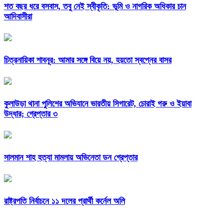
শত বছর ধরে বসবাস, তবু নেই স্বীকৃতি: ভূমি ও নাগরিক অধিকার চান
আদিবাসীরা
চিত্রনায়িকা শাবনূর: আমার সঙ্গে বিয়ে নয়, হয়তো স্বপ্নের বাসর
কুলাউড়া থানা পুলিশের অভিযানে ভারতীয় সিগারেট, চোরাই গরু ও ইয়াবা
উদ্ধার; গ্রেপ্তার ৩
সালমান শাহ হত্যা মামলায় অভিনেতা ডন গ্রেপ্তার
রাষ্ট্রপতি নির্বাচনে ১১ দলের প্রার্থী কর্নেল অলি