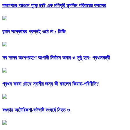
কমলগঞ্জে আগুনে পুড়ে ছাই এক মণিপুরি মুসলিম পরিবারের বসতঘর
র‌্যাব সংস্কারের প্রশ্নই ওঠে না : ডিজি
সব দলের অংশগ্রহণে আগামী নির্বাচন অবাধ ও সুষ্ঠু হবে: প্রধানমন্ত্রী
প্রথম করবা চৌথে স্বামীর জন্য কী করলেন কিয়ারা-পরিণীতি?
বগুড়ায় অটোরিকশা-ভটভটি সংঘর্ষে নিহত ৩