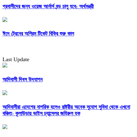
প্রবাসীদের জন্য ওয়েজ আর্নার্স বন্ড চালু হবে: অর্থমন্ত্রী
ঈদে ট্রেনের অগ্রিম টিকেট বিক্রি শুরু কাল
Last Update
আদিবাসী দিবস উদযাপন
আদিবাসীরা এদেশের নাগরিক হলেও রাষ্ট্রীয় অনেক সুযোগ সুবিধা থেকে এখনো
বঞ্চিত- কুলাউড়ায় ভাইস চ্যান্সেলর জহিরুল হক