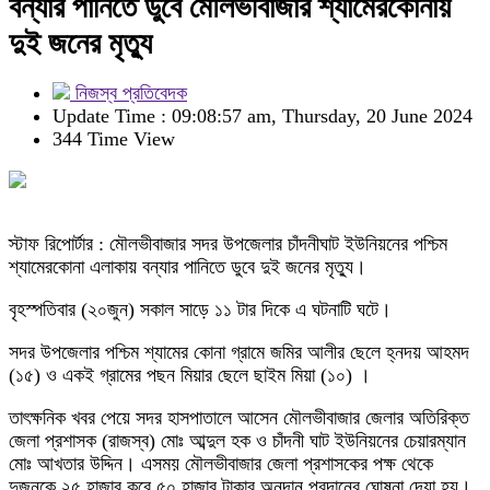
বন্যার পানিতে ডুবে মৌলভীবাজার শ্যামেরকোনায়
দুই জনের মৃত্যু
নিজস্ব প্রতিবেদক
Update Time : 09:08:57 am, Thursday, 20 June 2024
344 Time View
স্টাফ রিপোর্টার : মৌলভীবাজার সদর উপজেলার চাঁদনীঘাট ইউনিয়নের পশ্চিম
শ্যামেরকোনা এলাকায় বন্যার পানিতে ডুবে দুই জনের মৃত্যু।
বৃহস্পতিবার (২০জুন) সকাল সাড়ে ১১ টার দিকে এ ঘটনাটি ঘটে।
সদর উপজেলার পশ্চিম শ্যামের কোনা গ্রামে জমির আলীর ছেলে হ্নদয় আহমদ
(১৫) ও একই গ্রামের পছন মিয়ার ছেলে ছাইম মিয়া (১০) ।
তাৎক্ষনিক খবর পেয়ে সদর হাসপাতালে আসেন মৌলভীবাজার জেলার অতিরিক্ত
জেলা প্রশাসক (রাজস্ব) মোঃ আব্দুল হক ও চাঁদনী ঘাট ইউনিয়নের চেয়ারম্যান
মোঃ আখতার উদ্দিন। এসময় মৌলভীবাজার জেলা প্রশাসকের পক্ষ থেকে
দুজনকে ২৫ হাজার করে ৫০ হাজার টাকার অনুদান প্রদানের ঘোষনা দেয়া হয়।