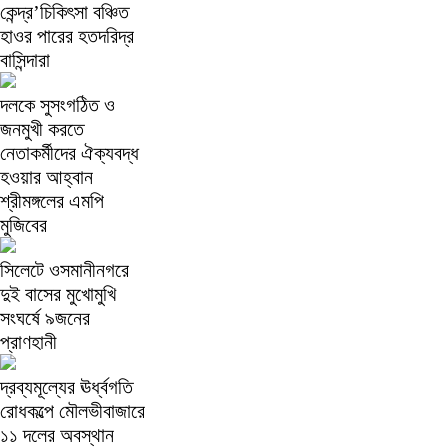
কেন্দ্র’চিকিৎসা বঞ্চিত
হাওর পারের হতদরিদ্র
বাসিন্দারা
দলকে সুসংগঠিত ও
জনমুখী করতে
নেতাকর্মীদের ঐক্যবদ্ধ
হওয়ার আহ্বান
শ্রীমঙ্গলের এমপি
মুজিবের
সিলেটে ওসমানীনগরে
দুই বাসের মুখোমুখি
সংঘর্ষে ৯জনের
প্রাণহানী
দ্রব্যমূল্যের ঊর্ধ্বগতি
রোধকল্পে মৌলভীবাজারে
১১ দলের অবস্থান