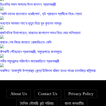
বিএনপির সকল ক্ষমতার উৎস জনগণ: প্রধানমন্ত্রী
‘আমি তাদের হাতেনাতে ধরেছিলাম’, দুই প্রাক্তন স্বামীকে নিয়ে শ্বেতা
অবশেষে সালমান শাহ’র মৃত্যু নিয়ে মুখ খুললেন শাবনূর
রাজনৈতিক টানাপোড়েন, ভারতের বাংলাদেশ সফর নিয়ে ঘোর অনিশ্চয়তা
বাবাকে শেষ বিদায় জানাতে রোজারিওতে মেসি
বাঁশখালী পৌঁছেছেন প্রধানমন্ত্রী, সমুদ্রপাড়ে জনসমুদ্র
গভীর সমুদ্রবন্দর পরিদর্শনে মাতারবাড়িতে প্রধানমন্ত্রী
অরক্ষিত ‘হাকালুকি উপস্বাস্থ্য কেন্দ্র’চিকিৎসা বঞ্চিত হাওর পারের হতদরিদ্র বাসিন্দারা
About Us
Contact Us
Privacy Policy
দৈনিক মৌমাছি কন্ঠ পরিবার
বাংলা কনভার্টার