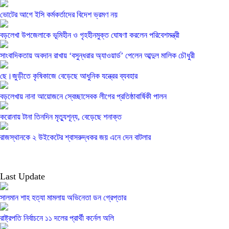
ভোটের আগে ইসি কর্মকর্তাদের বিদেশ ভ্রমণ নয়
বড়লেখা উপজেলাকে ভূমিহীন ও গৃহহীনমুক্ত ঘোষণা করলেন পরিবেশমন্ত্রী
সাংবাদিকতায় অবদান রাখায় ‘বসুন্ধরার অ্যাওয়ার্ড’ পেলেন আব্দুল মালিক চৌধুরী
ছে।জুড়ীতে কৃষিকাজে বেড়েছে আধুনিক যন্ত্রের ব্যবহার
বড়লেখায় নানা আয়োজনে স্বেচ্ছাসেবক লীগের প্রতিষ্ঠাবার্ষিকী পালন
করোনায় টানা তিনদিন মৃত্যুশূন্য, বেড়েছে শনাক্ত
রাজস্থানকে ২ উইকেটের শ্বাসরুদ্ধকর জয় এনে দেন বাটলার
Last Update
সালমান শাহ হত্যা মামলায় অভিনেতা ডন গ্রেপ্তার
রাষ্ট্রপতি নির্বাচনে ১১ দলের প্রার্থী কর্নেল অলি