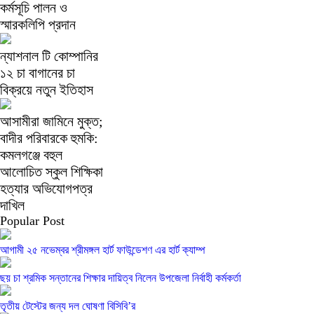
কর্মসূচি পালন ও
স্মারকলিপি প্রদান
ন্যাশনাল টি কোম্পানির
১২ চা বাগানের চা
বিক্রয়ে নতুন ইতিহাস
আসামীরা জামিনে মুক্ত;
বাদীর পরিবারকে হুমকি:
কমলগঞ্জে বহুল
আলোচিত স্কুল শিক্ষিকা
হত্যার অভিযোগপত্র
দাখিল
Popular Post
আগামী ২৫ নভেম্বর শ্রীমঙ্গল হার্ট ফাউন্ডেশণ এর হার্ট ক্যাম্প
ছয় চা শ্রমিক সন্তানের শিক্ষার দায়িত্ব নিলেন উপজেলা নির্বাহী কর্মকর্তা
তৃতীয় টেস্টের জন্য দল ঘোষণা বিসিবি’র