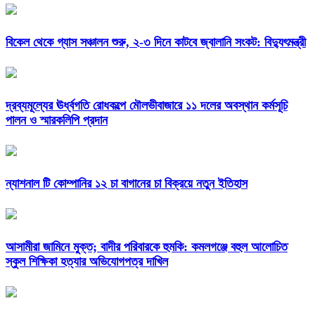
বিকেল থেকে গ্যাস সঞ্চালন শুরু, ২-৩ দিনে কাটবে জ্বালানি সংকট: বিদ্যুৎমন্ত্রী
দ্রব্যমূল্যের ঊর্ধ্বগতি রোধকল্পে মৌলভীবাজারে ১১ দলের অবস্থান কর্মসূচি
পালন ও স্মারকলিপি প্রদান
ন্যাশনাল টি কোম্পানির ১২ চা বাগানের চা বিক্রয়ে নতুন ইতিহাস
আসামীরা জামিনে মুক্ত; বাদীর পরিবারকে হুমকি: কমলগঞ্জে বহুল আলোচিত
স্কুল শিক্ষিকা হত্যার অভিযোগপত্র দাখিল