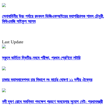
সেনাবাহিনীর উচ্চ পর্যায়ে রদবদল ডিজিএফআইয়ের মহাপরিচালক শামস চৌধুরী,
কিউএমজি সাইফুল আলম
Last Update
স্কুলে ভর্তিতে দ্বিতীয়-নবমে পরীক্ষা, প্রথম শ্রেণিতে লটারি
ঢাকায় মহাসমাবেশসহ চার বিভাগে লং মার্চের ঘোষণা ১১ দলীয় ঐক্যের
নদী দূষণ রোধে সমন্বিত পদক্ষেপ গ্রহণে অবহেলার সুযোগ নেই: প্রধানমন্ত্রী