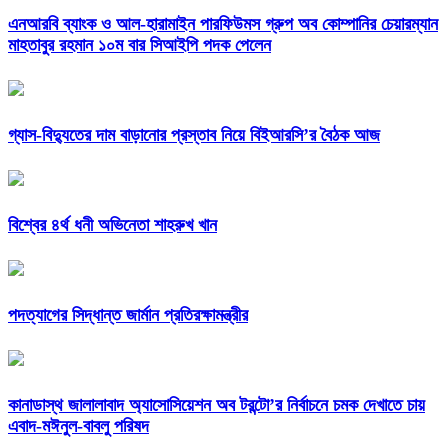
এনআরবি ব্যাংক ও আল-হারামাইন পারফিউমস গ্রুপ অব কোম্পানির চেয়ারম্যান
মাহতাবুর রহমান ১০ম বার সিআইপি পদক পেলেন
গ্যাস-বিদ্যুতের দাম বাড়ানোর প্রস্তাব নিয়ে বিইআরসি’র বৈঠক আজ
বিশ্বের ৪র্থ ধনী অভিনেতা শাহরুখ খান
পদত্যাগের সিদ্ধান্ত জার্মান প্রতিরক্ষামন্ত্রীর
কানাডাস্থ জালালাবাদ অ্যাসোসিয়েশন অব টরন্টো’র নির্বাচনে চমক দেখাতে চায়
এবাদ-মঈনুল-বাবলু পরিষদ