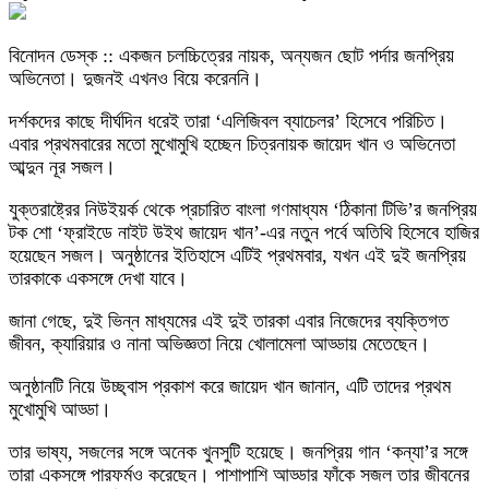
বিনোদন ডেস্ক :: একজন চলচ্চিত্রের নায়ক, অন্যজন ছোট পর্দার জনপ্রিয়
অভিনেতা। দুজনই এখনও বিয়ে করেননি।
দর্শকদের কাছে দীর্ঘদিন ধরেই তারা ‘এলিজিবল ব্যাচেলর’ হিসেবে পরিচিত।
এবার প্রথমবারের মতো মুখোমুখি হচ্ছেন চিত্রনায়ক জায়েদ খান ও অভিনেতা
আব্দুন নূর সজল।
যুক্তরাষ্ট্রের নিউইয়র্ক থেকে প্রচারিত বাংলা গণমাধ্যম ‘ঠিকানা টিভি’র জনপ্রিয়
টক শো ‘ফ্রাইডে নাইট উইথ জায়েদ খান’-এর নতুন পর্বে অতিথি হিসেবে হাজির
হয়েছেন সজল। অনুষ্ঠানের ইতিহাসে এটিই প্রথমবার, যখন এই দুই জনপ্রিয়
তারকাকে একসঙ্গে দেখা যাবে।
জানা গেছে, দুই ভিন্ন মাধ্যমের এই দুই তারকা এবার নিজেদের ব্যক্তিগত
জীবন, ক্যারিয়ার ও নানা অভিজ্ঞতা নিয়ে খোলামেলা আড্ডায় মেতেছেন।
অনুষ্ঠানটি নিয়ে উচ্ছ্বাস প্রকাশ করে জায়েদ খান জানান, এটি তাদের প্রথম
মুখোমুখি আড্ডা।
তার ভাষ্য, সজলের সঙ্গে অনেক খুনসুটি হয়েছে। জনপ্রিয় গান ‘কন্যা’র সঙ্গে
তারা একসঙ্গে পারফর্মও করেছেন। পাশাপাশি আড্ডার ফাঁকে সজল তার জীবনের