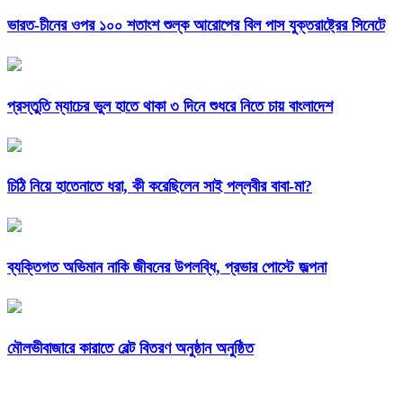
ভারত-চীনের ওপর ১০০ শতাংশ শুল্ক আরোপের বিল পাস যুক্তরাষ্ট্রের সিনেটে
প্রস্তুতি ম্যাচের ভুল হাতে থাকা ৩ দিনে শুধরে নিতে চায় বাংলাদেশ
চিঠি নিয়ে হাতেনাতে ধরা, কী করেছিলেন সাই পল্লবীর বাবা-মা?
ব্যক্তিগত অভিমান নাকি জীবনের উপলব্ধি, প্রভার পোস্টে জল্পনা
মৌলভীবাজারে কারাতে বেল্ট বিতরণ অনুষ্ঠান অনুষ্ঠিত