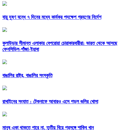
বায়ু দূষণ বন্ধে ৭ দিনের মধ্যে কার্যকর পদক্ষেপ গ্রহণের নির্দেশ
কুলাউড়ার সীমান্ত এলাকায় বেপরোয়া চোরাকারবারীরা: ভারত থেকে আসছে
ফেনসিডিল-গাঁজা-ইয়াবা
বাঙালির রাষ্ট্র, বাঙালির সংস্কৃতি
রাখাইনের সংঘাত : টেকনাফে আবারও এসে পড়ল গুলির খোসা
মানুষ একা থাকতে পারে না, তৃতীয় বিয়ে প্রসঙ্গে শাকিব খান