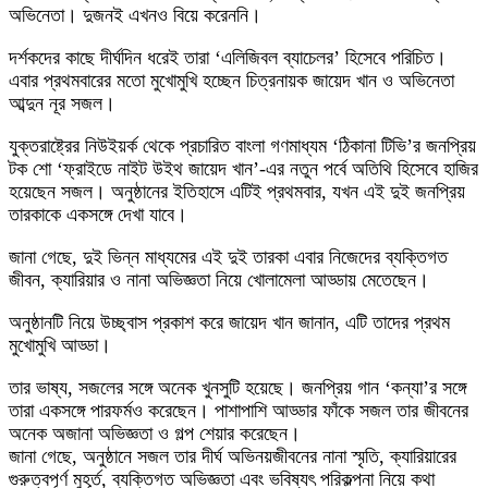
অভিনেতা। দুজনই এখনও বিয়ে করেননি।
দর্শকদের কাছে দীর্ঘদিন ধরেই তারা ‘এলিজিবল ব্যাচেলর’ হিসেবে পরিচিত।
এবার প্রথমবারের মতো মুখোমুখি হচ্ছেন চিত্রনায়ক জায়েদ খান ও অভিনেতা
আব্দুন নূর সজল।
যুক্তরাষ্ট্রের নিউইয়র্ক থেকে প্রচারিত বাংলা গণমাধ্যম ‘ঠিকানা টিভি’র জনপ্রিয়
টক শো ‘ফ্রাইডে নাইট উইথ জায়েদ খান’-এর নতুন পর্বে অতিথি হিসেবে হাজির
হয়েছেন সজল। অনুষ্ঠানের ইতিহাসে এটিই প্রথমবার, যখন এই দুই জনপ্রিয়
তারকাকে একসঙ্গে দেখা যাবে।
জানা গেছে, দুই ভিন্ন মাধ্যমের এই দুই তারকা এবার নিজেদের ব্যক্তিগত
জীবন, ক্যারিয়ার ও নানা অভিজ্ঞতা নিয়ে খোলামেলা আড্ডায় মেতেছেন।
অনুষ্ঠানটি নিয়ে উচ্ছ্বাস প্রকাশ করে জায়েদ খান জানান, এটি তাদের প্রথম
মুখোমুখি আড্ডা।
তার ভাষ্য, সজলের সঙ্গে অনেক খুনসুটি হয়েছে। জনপ্রিয় গান ‘কন্যা’র সঙ্গে
তারা একসঙ্গে পারফর্মও করেছেন। পাশাপাশি আড্ডার ফাঁকে সজল তার জীবনের
অনেক অজানা অভিজ্ঞতা ও গল্প শেয়ার করেছেন।
জানা গেছে, অনুষ্ঠানে সজল তার দীর্ঘ অভিনয়জীবনের নানা স্মৃতি, ক্যারিয়ারের
গুরুত্বপূর্ণ মুহূর্ত, ব্যক্তিগত অভিজ্ঞতা এবং ভবিষ্যৎ পরিকল্পনা নিয়ে কথা