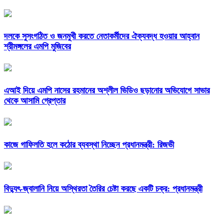
দলকে সুসংগঠিত ও জনমুখী করতে নেতাকর্মীদের ঐক্যবদ্ধ হওয়ার আহ্বান
শ্রীমঙ্গলের এমপি মুজিবের
এআই দিয়ে এমপি নাসের রহমানের অশ্লীল ভিডিও ছড়ানোর অভিযোগে সাভার
থেকে আসামি গ্রেপ্তার
কাজে গাফিলতি হলে কঠোর ব্যবস্থা নিচ্ছেন প্রধানমন্ত্রী: রিজভী
বিদ্যুৎ-জ্বালানি নিয়ে অস্থিরতা তৈরির চেষ্টা করছে একটি চক্র: প্রধানমন্ত্রী