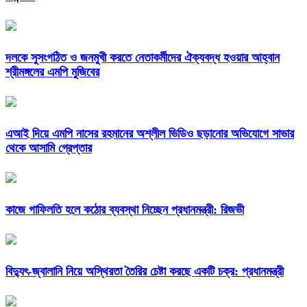
দলকে সুসংগঠিত ও জনমুখী করতে নেতাকর্মীদের ঐক্যবদ্ধ হওয়ার আহ্বান
শ্রীমঙ্গলের এমপি মুজিবের
এআই দিয়ে এমপি নাসের রহমানের অশ্লীল ভিডিও ছড়ানোর অভিযোগে সাভার
থেকে আসামি গ্রেপ্তার
কাজে গাফিলতি হলে কঠোর ব্যবস্থা নিচ্ছেন প্রধানমন্ত্রী: রিজভী
বিদ্যুৎ-জ্বালানি নিয়ে অস্থিরতা তৈরির চেষ্টা করছে একটি চক্র: প্রধানমন্ত্রী