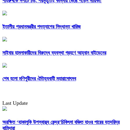
শাহরুখকে সপাটে চড়, পরমুহূর্তেই কান্নায় ভেঙে পড়েন নায়িকা!
ইতালীয় প্রধানমন্ত্রীর পদত্যাগের সিদ্ধান্ত খারিজ
সাইবার হামলাকারীদের বিরুদ্ধে ব্যবস্থা গ্রহণে আহ্বান বাইডেনের
শেষ হলো মণিপুরীদের ঐতিহ্যবাহী মহারাসোৎসব
Last Update
অরক্ষিত ‘হাকালুকি উপস্বাস্থ্য কেন্দ্র’চিকিৎসা বঞ্চিত হাওর পারের হতদরিদ্র
বাসিন্দারা