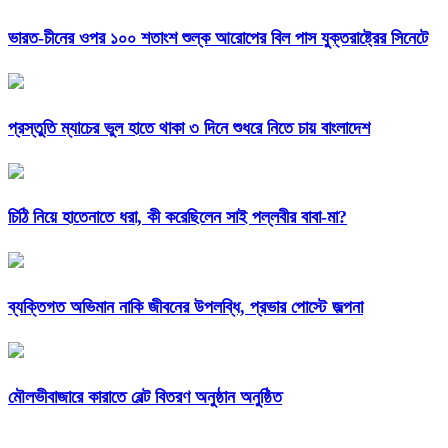
ভারত-চীনের ওপর ১০০ শতাংশ শুল্ক আরোপের বিল পাস যুক্তরাষ্ট্রের সিনেটে
প্রস্তুতি ম্যাচের ভুল হাতে থাকা ৩ দিনে শুধরে নিতে চায় বাংলাদেশ
চিঠি নিয়ে হাতেনাতে ধরা, কী করেছিলেন সাই পল্লবীর বাবা-মা?
ব্যক্তিগত অভিমান নাকি জীবনের উপলব্ধি, প্রভার পোস্টে জল্পনা
মৌলভীবাজারে কারাতে বেল্ট বিতরণ অনুষ্ঠান অনুষ্ঠিত