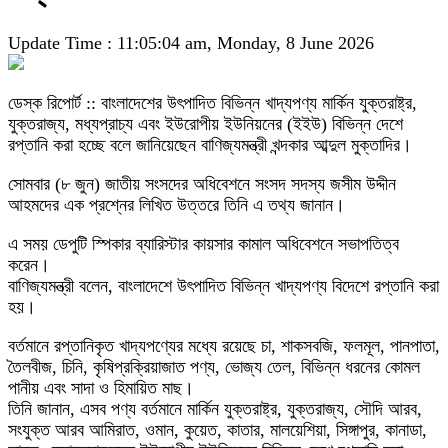
Update Time : 11:05:04 am, Monday, 8 June 2026
ডেস্ক রিপোর্ট :: বাংলাদেশের উৎপাদিত বিভিন্ন খাদ্যপণ্য মার্কিন যুক্তরাষ্ট্র,
যুক্তরাজ্য, মধ্যপ্রাচ্য এবং ইউরোপীয় ইউনিয়নের (ইইউ) বিভিন্ন দেশে
রপ্তানি করা হচ্ছে বলে জানিয়েছেন বাণিজ্যমন্ত্রী খন্দকার আব্দুল মুক্তাদির।
সোমবার (৮ জুন) জাতীয় সংসদের অধিবেশনে সংসদ সদস্য জসীম উদ্দীন
আহমদের এক প্রশ্নের লিখিত উত্তরে তিনি এ তথ্য জানান।
এ সময় ডেপুটি স্পিকার ব্যারিস্টার কায়সার কামাল অধিবেশনে সভাপতিত্ব
করেন।
বাণিজ্যমন্ত্রী বলেন, বাংলাদেশে উৎপাদিত বিভিন্ন খাদ্যপণ্য বিদেশে রপ্তানি করা
হয়।
বর্তমানে রপ্তানিকৃত খাদ্যপণ্যের মধ্যে রয়েছে চা, শাকসবজি, ফলমূল, পানপাতা,
তৈলবীজ, চিনি, কৃষিপ্রক্রিয়াজাত পণ্য, ভোজ্য তেল, বিভিন্ন ধরনের কোমল
পানীয় এবং সাদা ও হিমায়িত মাছ।
তিনি জানান, এসব পণ্য বর্তমানে মার্কিন যুক্তরাষ্ট্র, যুক্তরাজ্য, সৌদি আরব,
সংযুক্ত আরব আমিরাত, ওমান, কুয়েত, কাতার, মালয়েশিয়া, সিঙ্গাপুর, কানাডা,