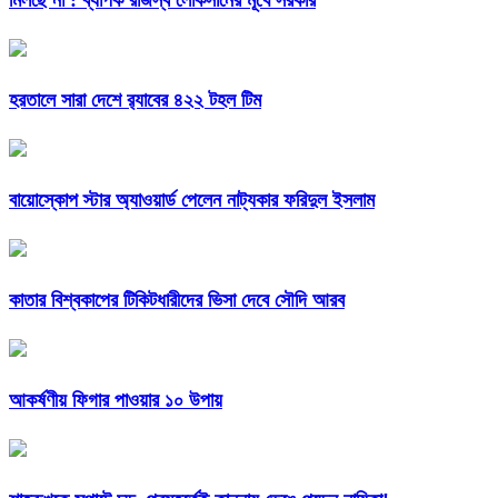
মিলছে না : ব্যাপক রাজস্ব লোকসানের মূখে সরকার
হরতালে সারা দেশে র‌্যাবের ৪২২ টহল টিম
বায়োস্কোপ স্টার অ্যাওয়ার্ড পেলেন নাট্যকার ফরিদুল ইসলাম
কাতার বিশ্বকাপের টিকিটধারীদের ভিসা দেবে সৌদি আরব
আকর্ষণীয় ফিগার পাওয়ার ১০ উপায়