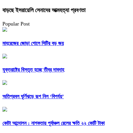
বাড়ছে ইসরায়েলি সেনাদের আত্মহত্যা প্রবণতা
Popular Post
মাহরেজের জোড়া গোলে সিটির বড় জয়
যুক্তরাষ্ট্রে বিস্তৃত হচ্ছে তীব্র দাবদাহ
অতিপ্রবল ঘূর্ণিঝড়ে রূপ নিল ‘বিপর্যয়’
কোটা আন্দোলন : নাশকতায় পূর্বাঞ্চল রেলের ক্ষতি ২২ কোটি টাকা