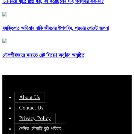
চিঠি নিয়ে হাতেনাতে ধরা, কী করেছিলেন সাই পল্লবীর বাবা-মা?
ব্যক্তিগত অভিমান নাকি জীবনের উপলব্ধি, প্রভার পোস্টে জল্পনা
মৌলভীবাজারে কারাতে বেল্ট বিতরণ অনুষ্ঠান অনুষ্ঠিত
About Us
Contact Us
Privacy Policy
দৈনিক মৌমাছি কন্ঠ পরিবার