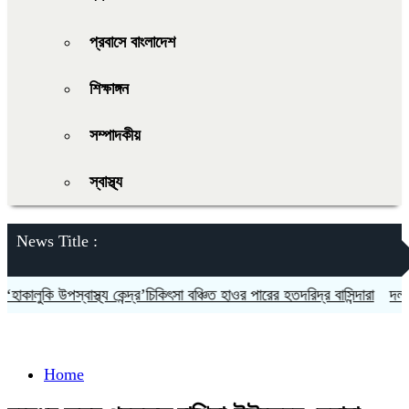
প্রবাসে বাংলাদেশ
শিক্ষাঙ্গন
সম্পাদকীয়
স্বাস্থ্য
News Title :
ালুকি উপস্বাস্থ্য কেন্দ্র’চিকিৎসা বঞ্চিত হাওর পারের হতদরিদ্র বাসিন্দারা
দলকে সু
Home