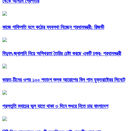
থেকে আসামি গ্রেপ্তার
কাজে গাফিলতি হলে কঠোর ব্যবস্থা নিচ্ছেন প্রধানমন্ত্রী: রিজভী
বিদ্যুৎ-জ্বালানি নিয়ে অস্থিরতা তৈরির চেষ্টা করছে একটি চক্র: প্রধানমন্ত্রী
ভারত-চীনের ওপর ১০০ শতাংশ শুল্ক আরোপের বিল পাস যুক্তরাষ্ট্রের সিনেটে
প্রস্তুতি ম্যাচের ভুল হাতে থাকা ৩ দিনে শুধরে নিতে চায় বাংলাদেশ