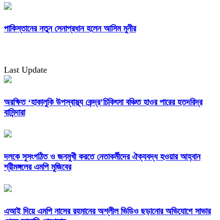
পাকিস্তানের নতুন সেনাপ্রধান হলেন আসিম মুনীর
Last Update
অরক্ষিত ‘হাকালুকি উপস্বাস্থ্য কেন্দ্র’চিকিৎসা বঞ্চিত হাওর পারের হতদরিদ্র
বাসিন্দারা
দলকে সুসংগঠিত ও জনমুখী করতে নেতাকর্মীদের ঐক্যবদ্ধ হওয়ার আহ্বান
শ্রীমঙ্গলের এমপি মুজিবের
এআই দিয়ে এমপি নাসের রহমানের অশ্লীল ভিডিও ছড়ানোর অভিযোগে সাভার