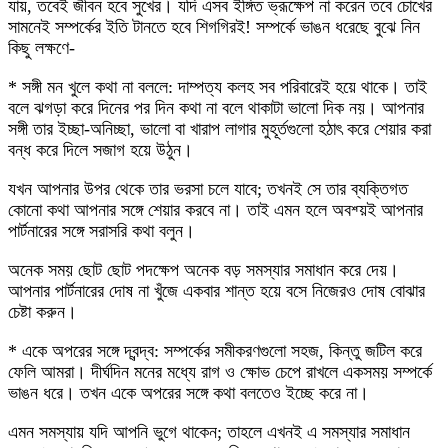
যায়, তবেই জীবন হবে সুখের। যদি এসব ইঙ্গিত ভ্রূক্ষেপ না করেন তবে চোখের
সামনেই সম্পর্কের ইতি টানতে হবে শিগগিরই! সম্পর্কে ভাঙন ধরেছে বুঝে নিন
কিছু লক্ষণে-
* সঙ্গী মন খুলে কথা না বললে: দাম্পত্য কলহ সব পরিবারেই হয়ে থাকে। তাই
বলে ঝগড়া করে দিনের পর দিন কথা না বলে থাকাটা ভালো দিক নয়। আপনার
সঙ্গী তার ইচ্ছা-অনিচ্ছা, ভালো বা খারাপ লাগার মুহূর্তগুলো হঠাৎ করে শেয়ার করা
বন্ধ করে দিলে সজাগ হয়ে উঠুন।
যখন আপনার উপর থেকে তার ভরসা চলে যাবে; তখনই সে তার ব্যক্তিগত
কোনো কথা আপনার সঙ্গে শেয়ার করবে না। তাই এমন হলে অবশ্য়ই আপনার
পার্টনারের সঙ্গে সরাসরি কথা বলুন।
অনেক সময় ছোট ছোট পদক্ষেপ অনেক বড় সমস্যার সমাধান করে দেয়।
আপনার পার্টনারের দোষ না খুঁজে একবার শান্ত হয়ে বসে নিজেরও দোষ বোঝার
চেষ্টা করুন।
* একে অপরের সঙ্গে দ্বন্দ্ব: সম্পর্কের সমীকরণগুলো সহজ, কিন্তু জটিল করে
ফেলি আমরা। দীর্ঘদিন মনের মধ্যে রাগ ও ক্ষোভ চেপে রাখলে একসময় সম্পর্কে
ভাঙন ধরে। তখন একে অপরের সঙ্গে কথা বলতেও ইচ্ছে করে না।
এমন সমস্যায় যদি আপনি ভুগে থাকেন; তাহলে এখনই এ সমস্যার সমাধান