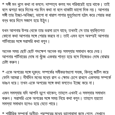
* সঙ্গী মন খুলে কথা না বললে: দাম্পত্য কলহ সব পরিবারেই হয়ে থাকে। তাই
বলে ঝগড়া করে দিনের পর দিন কথা না বলে থাকাটা ভালো দিক নয়। আপনার
সঙ্গী তার ইচ্ছা-অনিচ্ছা, ভালো বা খারাপ লাগার মুহূর্তগুলো হঠাৎ করে শেয়ার করা
বন্ধ করে দিলে সজাগ হয়ে উঠুন।
যখন আপনার উপর থেকে তার ভরসা চলে যাবে; তখনই সে তার ব্যক্তিগত
কোনো কথা আপনার সঙ্গে শেয়ার করবে না। তাই এমন হলে অবশ্য়ই আপনার
পার্টনারের সঙ্গে সরাসরি কথা বলুন।
অনেক সময় ছোট ছোট পদক্ষেপ অনেক বড় সমস্যার সমাধান করে দেয়।
আপনার পার্টনারের দোষ না খুঁজে একবার শান্ত হয়ে বসে নিজেরও দোষ বোঝার
চেষ্টা করুন।
* একে অপরের সঙ্গে দ্বন্দ্ব: সম্পর্কের সমীকরণগুলো সহজ, কিন্তু জটিল করে
ফেলি আমরা। দীর্ঘদিন মনের মধ্যে রাগ ও ক্ষোভ চেপে রাখলে একসময় সম্পর্কে
ভাঙন ধরে। তখন একে অপরের সঙ্গে কথা বলতেও ইচ্ছে করে না।
এমন সমস্যায় যদি আপনি ভুগে থাকেন; তাহলে এখনই এ সমস্যার সমাধান
করুন। সরাসরি একে অপরের সঙ্গে সময় নিয়ে কথা বলুন। তাহলে হয়তো
সমস্যা সমাধান হলেও হয়ে যেতে পারে।
* শারীরিক সম্পর্কে অনীহা: পরস্পরের মধ্যে ভালোবাসা কমে গেলে, সেখানে