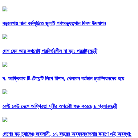
বড়লেখায় নানা কর্মসূচিতে জুলাই গণঅভ্যুত্থান দিবস উদযাপন
দেশ যেন আর কখনোই পরনির্ভরশীল না হয়: পররাষ্ট্রমন্ত্রী
দ. আফ্রিকার টি-টোয়েন্টি লিগে রিশাদ, খেলবেন বর্তমান চ্যাম্পিয়নদের হয়ে
কেউ কেউ দেশে অস্থিরতা সৃষ্টির অপচেষ্টা শুরু করেছেন: প্রধানমন্ত্রী
দেশের বড় চ্যালেঞ্জ জ্বালানী, ১৭ বছরের অব্যবস্থাপনার কারণে এই অবস্থা: