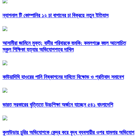
ন্যাশনাল টি কোম্পানির ১২ চা বাগানের চা বিক্রয়ে নতুন ইতিহাস
আসামীরা জামিনে মুক্ত; বাদীর পরিবারকে হুমকি: কমলগঞ্জে বহুল আলোচিত
স্কুল শিক্ষিকা হত্যার অভিযোগপত্র দাখিল
কাউয়াদিঘি হাওরের পানি নিষ্কাশনের দাবিতে বিক্ষোভ ও প্রতিবাদ সমাবেশ
ভারত সরকারের বৃত্তিতে উচ্চশিক্ষা অর্জনে যাচ্ছেন ৫৪১ বাংলাদেশি
কুলাউড়ায় চুরির অভিযোগকে কেন্দ্র করে বৃদ্ধ ব্যবসায়ীর ওপর হামলার অভিযোগ