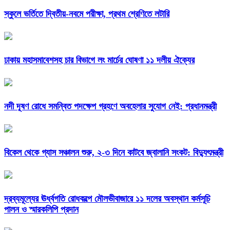
স্কুলে ভর্তিতে দ্বিতীয়-নবমে পরীক্ষা, প্রথম শ্রেণিতে লটারি
ঢাকায় মহাসমাবেশসহ চার বিভাগে লং মার্চের ঘোষণা ১১ দলীয় ঐক্যের
নদী দূষণ রোধে সমন্বিত পদক্ষেপ গ্রহণে অবহেলার সুযোগ নেই: প্রধানমন্ত্রী
বিকেল থেকে গ্যাস সঞ্চালন শুরু, ২-৩ দিনে কাটবে জ্বালানি সংকট: বিদ্যুৎমন্ত্রী
দ্রব্যমূল্যের ঊর্ধ্বগতি রোধকল্পে মৌলভীবাজারে ১১ দলের অবস্থান কর্মসূচি
পালন ও স্মারকলিপি প্রদান