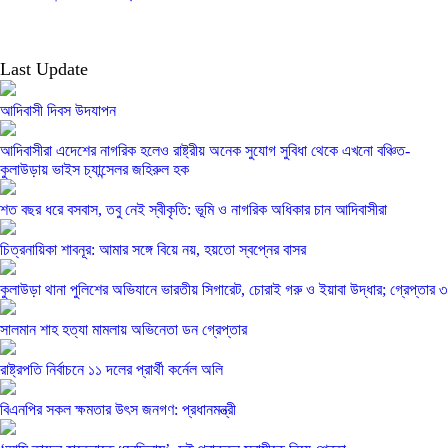
Last Update
আদিবাসী দিবস উদযাপন
আদিবাসীরা এদেশের নাগরিক হলেও রাষ্ট্রীয় অনেক সুযোগ সুবিধা থেকে এখনো বঞ্চিত-
কুলাউড়ায় ভাইস চ্যান্সেলর জহিরুল হক
শত বছর ধরে বসবাস, তবু নেই স্বীকৃতি: ভূমি ও নাগরিক অধিকার চান আদিবাসীরা
চিত্রনায়িকা শাবনূর: আমার সঙ্গে বিয়ে নয়, হয়তো স্বপ্নের বাসর
কুলাউড়া থানা পুলিশের অভিযানে ভারতীয় সিগারেট, চোরাই গরু ও ইয়াবা উদ্ধার; গ্রেপ্তার ৩
সালমান শাহ হত্যা মামলায় অভিনেতা ডন গ্রেপ্তার
রাষ্ট্রপতি নির্বাচনে ১১ দলের প্রার্থী কর্নেল অলি
বিএনপির সকল ক্ষমতার উৎস জনগণ: প্রধানমন্ত্রী