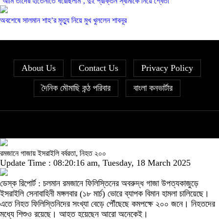
‘আমি তাদের হাতেনাতে ধরেছিলাম’, দুই প্রাক্তন স্বামীকে নিয়ে শ্বেতা
অবশেষে সালমান শাহ’র মৃত্যু নিয়ে মুখ খুললেন শাবনূর
About Us
Contact Us
Privacy Policy
দৈনিক মৌমাছি কন্ঠ পরিবার
বাংলা কনভার্টার
রমজানে গাজায় ইসরাইলি বর্বরতা, নিহত ২০০
Update Time : 08:20:16 am, Tuesday, 18 March 2025
ডেস্ক রিপোর্ট : চলমান রমজানে ফিলিস্তিনের অবরুদ্ধ গাজা উপত্যকাজুড়ে
ইসরাইলি সেনাবাহিনী মঙ্গলবার (১৮ মার্চ) ভোরে ব্যাপক বিমান হামলা চালিয়েছে।
এতে নিহত ফিলিস্তিনিদের সংখ্যা বেড়ে পৌঁছেছে কমপক্ষে ২০০ জনে। নিহতদের
মধ্যে শিশুও রয়েছে। আহত হয়েছেন আরো অনেকেই।