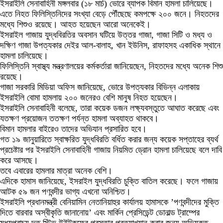
ইসরাইলি সেনাবাহিনী মঙ্গলবার (১৮ মার্চ) ভোরে ব্যাপক বিমান হামলা চালিয়েছে।
এতে নিহত ফিলিস্তিনিদের সংখ্যা বেড়ে পৌঁছেছে কমপক্ষে ২০০ জনে। নিহতদের
মধ্যে শিশুও রয়েছে। আহত হয়েছেন আরো অনেকেই।
ইসরাইল গাজায় যুদ্ধবিরতির অবসান ঘটিয়ে উত্তর গাজা, গাজা সিটি ও মধ্য ও
দক্ষিণ গাজা উপত্যকার দেইর আল-বালাহ, খান ইউনিস, রাফাহসহ একাধিক স্থানে
হামলা চালিয়েছে।
ফিলিস্তিনি স্বাস্থ্য মন্ত্রণালয়ের কর্মকর্তারা জানিয়েছেন, নিহতদের মধ্যে অনেক শিশু
রয়েছে।
গাজা সরকারি মিডিয়া অফিস জানিয়েছে, ভোরে উপত্যকার বিভিন্ন এলাকায়
ইসরাইলি বোমা হামলায় ২০০ জনেরও বেশি মানুষ নিহত হয়েছেন।
ইসরাইলি সেনাবাহিনী বলেছে, তারা কয়েক ডজন লক্ষ্যবস্তুতে আঘাত করেছে এবং
যতক্ষণ প্রয়োজন ততক্ষণ পর্যন্ত হামলা অব্যাহত থাকবে।
বিমান হামলার বাইরেও তাদের অভিযান প্রসারিত হবে।
গত ১৯ জানুয়ারিতে স্বাক্ষরিত যুদ্ধবিরতি বর্ধিত করার জন্য কয়েক সপ্তাহের ব্যর্থ
প্রচেষ্টার পর ইসরাইলি সেনাবাহিনী গাজায় নিয়মিত ড্রোন হামলা চালিয়েছে বলে দাবি
করে আসছে।
তবে এবারের হামলার মাত্রা অনেক বেশি।
এদিকে হামাস জানিয়েছে, ইসরাইল যুদ্ধবিরতি চুক্তি বাতিল করেছে। ফলে গাজায়
আটক ৫৯ জন পণবন্দীর ভাগ্য এখনো অনিশ্চিত।
ইসরাইলি প্রধানমন্ত্রী বেনিয়ামিন নেতানিয়াহুর কার্যালয় হামাসকে ’পণবন্দীদের মুক্তি
দিতে বারবার অস্বীকৃতি জানানোয়’ এবং মার্কিন প্রেসিডেন্ট ডোনাল্ড ট্রাম্পের