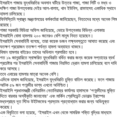
ইসরাইল গাজায় যুদ্ধবিরতির অবসান ঘটিয়ে উত্তর গাজা, গাজা সিটি ও মধ্য ও
দক্ষিণ গাজা উপত্যকার দেইর আল-বালাহ, খান ইউনিস, রাফাহসহ একাধিক স্থানে
হামলা চালিয়েছে।
ফিলিস্তিনি স্বাস্থ্য মন্ত্রণালয়ের কর্মকর্তারা জানিয়েছেন, নিহতদের মধ্যে অনেক শিশু
রয়েছে।
গাজা সরকারি মিডিয়া অফিস জানিয়েছে, ভোরে উপত্যকার বিভিন্ন এলাকায়
ইসরাইলি বোমা হামলায় ২০০ জনেরও বেশি মানুষ নিহত হয়েছেন।
ইসরাইলি সেনাবাহিনী বলেছে, তারা কয়েক ডজন লক্ষ্যবস্তুতে আঘাত করেছে এবং
যতক্ষণ প্রয়োজন ততক্ষণ পর্যন্ত হামলা অব্যাহত থাকবে।
বিমান হামলার বাইরেও তাদের অভিযান প্রসারিত হবে।
গত ১৯ জানুয়ারিতে স্বাক্ষরিত যুদ্ধবিরতি বর্ধিত করার জন্য কয়েক সপ্তাহের ব্যর্থ
প্রচেষ্টার পর ইসরাইলি সেনাবাহিনী গাজায় নিয়মিত ড্রোন হামলা চালিয়েছে বলে দাবি
করে আসছে।
তবে এবারের হামলার মাত্রা অনেক বেশি।
এদিকে হামাস জানিয়েছে, ইসরাইল যুদ্ধবিরতি চুক্তি বাতিল করেছে। ফলে গাজায়
আটক ৫৯ জন পণবন্দীর ভাগ্য এখনো অনিশ্চিত।
ইসরাইলি প্রধানমন্ত্রী বেনিয়ামিন নেতানিয়াহুর কার্যালয় হামাসকে ’পণবন্দীদের মুক্তি
দিতে বারবার অস্বীকৃতি জানানোয়’ এবং মার্কিন প্রেসিডেন্ট ডোনাল্ড ট্রাম্পের
মধ্যপ্রাচ্য দূত স্টিভ উইটকফের প্রস্তাব প্রত্যাখ্যান করার জন্য অভিযুক্ত
করেছে।
এক বিবৃতিতে বলা হয়েছে, ‘ইসরাইল এখন থেকে সামরিক শক্তি বৃদ্ধির মাধ্যমে