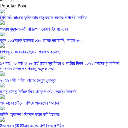
Popular Post
সিন্ডিকেট ভাঙতে কৃষিবাজার চালু করবে সরকার: উপদেষ্টা আসিফ
গাজায় যুদ্ধ-পরবর্তী পরিকল্পনা ঘোষণা ইসরায়েলের
জুনে ৫৫৯সড়ক দুর্ঘটনায় ৫১৬ জনের প্রাণহানি, আহত-৮১২
বিশ্বজুড়ে করোনায় মৃত্যু ও শনাক্ত কমেছে
১৭ মার্চ, ২৫ মার্চ ও ২৬ মার্চ মহান স্বাধীনতা ও জাতীয় দিবস-২০২২ যথাযোগ্য মর্যাদায়
উদযাপন উপলক্ষ্যে প্রস্তুতিমূলক সভা
২০২২ নারী এশিয়া কাপের ভেন্যু চূড়ান্ত
রাকসু-চাকসু নির্বাচন নিয়ে উদ্বেগ নেই: স্বরাষ্ট্র উপদেষ্টা
অস্কারের দৌড়ে এগিয়ে শাহরুখের ‘ডাঙ্কি’
মার্কিন ড্রোনের গতিরোধ করার দাবি ইরানের
ইতালির মাউন্ট ইটনার আগ্নেয়গিরি জেগে উঠল