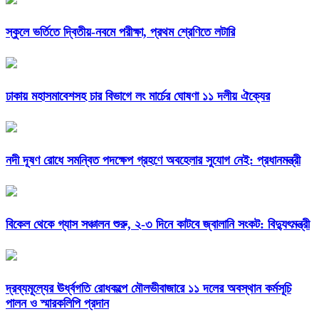
স্কুলে ভর্তিতে দ্বিতীয়-নবমে পরীক্ষা, প্রথম শ্রেণিতে লটারি
ঢাকায় মহাসমাবেশসহ চার বিভাগে লং মার্চের ঘোষণা ১১ দলীয় ঐক্যের
নদী দূষণ রোধে সমন্বিত পদক্ষেপ গ্রহণে অবহেলার সুযোগ নেই: প্রধানমন্ত্রী
বিকেল থেকে গ্যাস সঞ্চালন শুরু, ২-৩ দিনে কাটবে জ্বালানি সংকট: বিদ্যুৎমন্ত্রী
দ্রব্যমূল্যের ঊর্ধ্বগতি রোধকল্পে মৌলভীবাজারে ১১ দলের অবস্থান কর্মসূচি
পালন ও স্মারকলিপি প্রদান