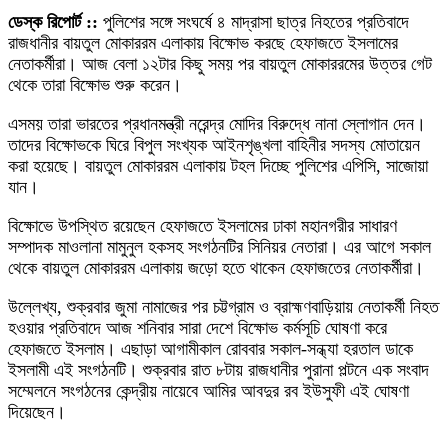
ডেস্ক রিপোর্ট ::
পুলিশের সঙ্গে সংঘর্ষে ৪ মাদ্রাসা ছাত্র নিহতের প্রতিবাদে
রাজধানীর বায়তুল মোকাররম এলাকায় বিক্ষোভ করছে হেফাজতে ইসলামের
নেতাকর্মীরা। আজ বেলা ১২টার কিছু সময় পর বায়তুল মোকাররমের উত্তর গেট
থেকে তারা বিক্ষোভ শুরু করেন।
এসময় তারা ভারতের প্রধানমন্ত্রী নরেন্দ্র মোদির বিরুদ্ধে নানা স্লোগান দেন।
তাদের বিক্ষোভকে ঘিরে বিপুল সংখ্যক আইনশৃঙ্খলা বাহিনীর সদস্য মোতায়েন
করা হয়েছে। বায়তুল মোকাররম এলাকায় টহল দিচ্ছে পুলিশের এপিসি, সাজোয়া
যান।
বিক্ষোভে উপস্থিত রয়েছেন হেফাজতে ইসলামের ঢাকা মহানগরীর সাধারণ
সম্পাদক মাওলানা মামুনুল হকসহ সংগঠনটির সিনিয়র নেতারা। এর আগে সকাল
থেকে বায়তুল মোকাররম এলাকায় জড়ো হতে থাকেন হেফাজতের নেতাকর্মীরা।
উল্লেখ্য, শুক্রবার জুমা নামাজের পর চট্টগ্রাম ও ব্রাহ্মণবাড়িয়ায় নেতাকর্মী নিহত
হওয়ার প্রতিবাদে আজ শনিবার সারা দেশে বিক্ষোভ কর্মসূচি ঘোষণা করে
হেফাজতে ইসলাম। এছাড়া আগামীকাল রোববার সকাল-সন্ধ্যা হরতাল ডাকে
ইসলামী এই সংগঠনটি। শুক্রবার রাত ৮টায় রাজধানীর পুরানা পল্টনে এক সংবাদ
সম্মেলনে সংগঠনের কেন্দ্রীয় নায়েবে আমির আবদুর রব ইউসুফী এই ঘোষণা
দিয়েছেন।