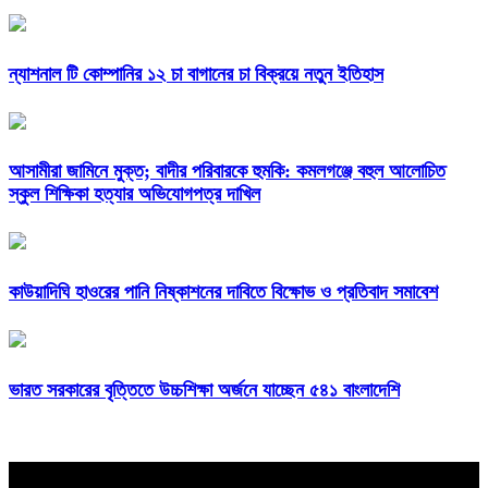
ন্যাশনাল টি কোম্পানির ১২ চা বাগানের চা বিক্রয়ে নতুন ইতিহাস
আসামীরা জামিনে মুক্ত; বাদীর পরিবারকে হুমকি: কমলগঞ্জে বহুল আলোচিত
স্কুল শিক্ষিকা হত্যার অভিযোগপত্র দাখিল
কাউয়াদিঘি হাওরের পানি নিষ্কাশনের দাবিতে বিক্ষোভ ও প্রতিবাদ সমাবেশ
ভারত সরকারের বৃত্তিতে উচ্চশিক্ষা অর্জনে যাচ্ছেন ৫৪১ বাংলাদেশি