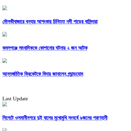
মৌলভীবাজারে বন্যার আশংকায় চিন্তিত নদী পাড়ের বাসিন্দারা
কমলগঞ্জে সাংবাদিককে কোপানোর ঘটনায় ২ জন আটক
আন্তর্জাতিক ক্রিকেটকে বিদায় জানালেন গ্র্যান্ডহোম
Last Update
সিলেটে ওসমানীনগরে দুই বাসের মুখোমুখি সংঘর্ষে ৯জনের প্রাণহানী