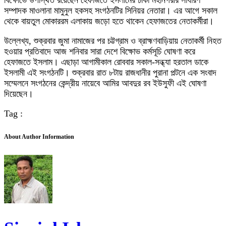
বিক্ষোভে উপস্থিত রয়েছেন হেফাজতে ইসলামের ঢাকা মহানগরীর সাধারণ
সম্পাদক মাওলানা মামুনুল হকসহ সংগঠনটির সিনিয়র নেতারা। এর আগে সকাল
থেকে বায়তুল মোকাররম এলাকায় জড়ো হতে থাকেন হেফাজতের নেতাকর্মীরা।
উল্লেখ্য, শুক্রবার জুমা নামাজের পর চট্টগ্রাম ও ব্রাহ্মণবাড়িয়ায় নেতাকর্মী নিহত
হওয়ার প্রতিবাদে আজ শনিবার সারা দেশে বিক্ষোভ কর্মসূচি ঘোষণা করে
হেফাজতে ইসলাম। এছাড়া আগামীকাল রোববার সকাল-সন্ধ্যা হরতাল ডাকে
ইসলামী এই সংগঠনটি। শুক্রবার রাত ৮টায় রাজধানীর পুরানা পল্টনে এক সংবাদ
সম্মেলনে সংগঠনের কেন্দ্রীয় নায়েবে আমির আবদুর রব ইউসুফী এই ঘোষণা
দিয়েছেন।
Tag :
About Author Information