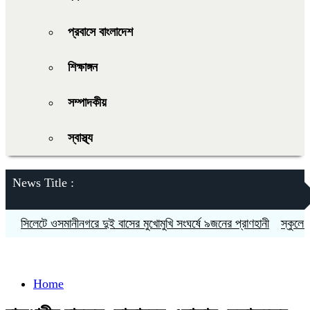
প্রবাসে বাংলাদেশ
শিক্ষাঙ্গন
সম্পাদকীয়
স্বাস্থ্য
News Title :
সিলেটে ওসমানীনগরে দুই বাসের মুখোমুখি সংঘর্ষে ৯জনের প্রাণহানী
স্কুলে ভর্ত
Home