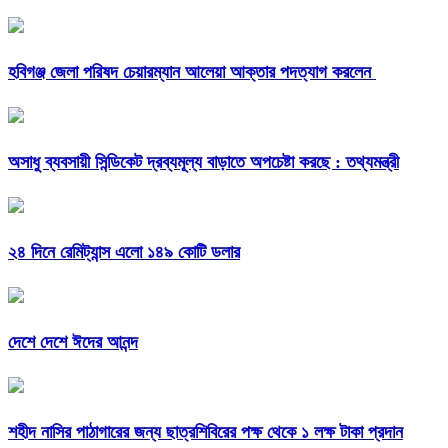
হবিগঞ্জ জেলা পরিষদ চেয়ারম্যান আলেয়া আক্তার পদত্যাগ করলেন
অসাধু ব্যবসায়ী সিন্ডিকেট দ্রব্যমূল্য বাড়াতে অপচেষ্টা করছে : তথ্যমন্ত্রী
২৪ দিনে রেমিট্যান্স এলো ১৪৯ কোটি ডলার
দেশে দেশে ঈদের আনন্দ
শহীদ নাসির পাঠাগারের জন্য ছাত্রশিবিরের পক্ষ থেকে ১ লক্ষ টাকা প্রদান