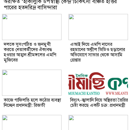
অরক্ষিত ‘হাকালুকি উপস্বাস্থ্য কেন্দ্র’চিকিৎসা বঞ্চিত হাওর
পারের হতদরিদ্র বাসিন্দারা
দলকে সুসংগঠিত ও জনমুখী
এআই দিয়ে এমপি নাসের
করতে নেতাকর্মীদের ঐক্যবদ্ধ
রহমানের অশ্লীল ভিডিও ছড়ানোর
হওয়ার আহ্বান শ্রীমঙ্গলের এমপি
অভিযোগে সাভার থেকে আসামি
মুজিবের
গ্রেপ্তার
কাজে গাফিলতি হলে কঠোর ব্যবস্থা
বিদ্যুৎ-জ্বালানি নিয়ে অস্থিরতা তৈরির
নিচ্ছেন প্রধানমন্ত্রী: রিজভী
চেষ্টা করছে একটি চক্র: প্রধানমন্ত্রী