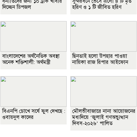
বন্যার্তদের জন্য ১০ ট্রাক খাবার
সুন্দরবনে ভেসে এলো ৪ টি মৃত
দিচ্ছেন ডিপজল
হরিণ ও ১ টি জীবিত হরিণ
বাংলাদেশের অর্থনৈতিক অবস্থা
ছিনতাই হলো উপহার পাওয়া
অনেক শক্তিশালী: অর্থমন্ত্রী
নায়িকা রাজ রিপার আইফোন
বিএনপি চোখে সর্ষে ফুল দেখছে :
মৌলভীবাজারে নানা আয়োজনের
ওবায়দুল কাদের
মধ্যদিয়ে ‘জুলাই গণঅভ্যুত্থান
দিবস-২০২৬’ পালিত