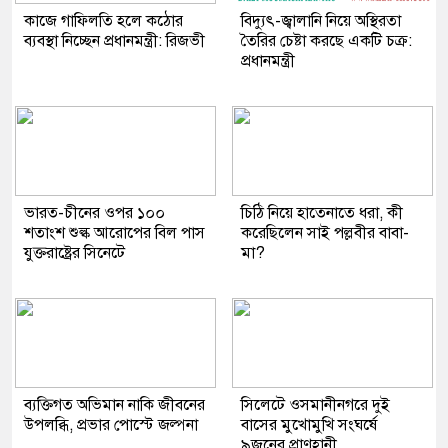
কাজে গাফিলতি হলে কঠোর
বিদ্যুৎ-জ্বালানি নিয়ে অস্থিরতা
ব্যবস্থা নিচ্ছেন প্রধানমন্ত্রী: রিজভী
তৈরির চেষ্টা করছে একটি চক্র:
প্রধানমন্ত্রী
ভারত-চীনের ওপর ১০০
চিঠি নিয়ে হাতেনাতে ধরা, কী
শতাংশ শুল্ক আরোপের বিল পাস
করেছিলেন সাই পল্লবীর বাবা-
যুক্তরাষ্ট্রের সিনেটে
মা?
ব্যক্তিগত অভিমান নাকি জীবনের
সিলেটে ওসমানীনগরে দুই
উপলব্ধি, প্রভার পোস্টে জল্পনা
বাসের মুখোমুখি সংঘর্ষে
৯জনের প্রাণহানী