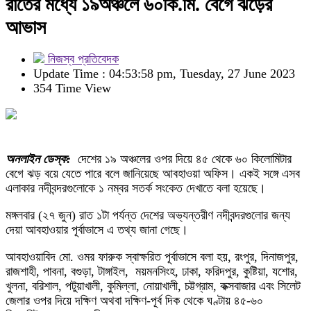
রাতের মধ্যে ১৯অঞ্চলে ৬০কি.মি. বেগে ঝড়ের
আভাস
নিজস্ব প্রতিবেদক
Update Time : 04:53:58 pm, Tuesday, 27 June 2023
354 Time View
অনলাইন ডেস্ক:
দেশের ১৯ অঞ্চলের ওপর দিয়ে ৪৫ থেকে ৬০ কিলোমিটার
বেগে ঝড় বয়ে যেতে পারে বলে জানিয়েছে আবহাওয়া অফিস। একই সঙ্গে এসব
এলাকার নদীবন্দরগুলোকে ১ নম্বর সতর্ক সংকেত দেখাতে বলা হয়েছে।
মঙ্গলবার (২৭ জুন) রাত ১টা পর্যন্ত দেশের অভ্যন্তরীণ নদীবন্দরগুলোর জন্য
দেয়া আবহাওয়ার পূর্বাভাসে এ তথ্য জানা গেছে।
আবহাওয়াবিদ মো. ওমর ফারুক স্বাক্ষরিত পূর্বাভাসে বলা হয়, রংপুর, দিনাজপুর,
রাজশাহী, পাবনা, বগুড়া, টাঙ্গাইল, ময়মনসিংহ, ঢাকা, ফরিদপুর, কুষ্টিয়া, যশোর,
খুলনা, বরিশাল, পটুয়াখালী, কুমিল্লা, নোয়াখালী, চট্টগ্রাম, কক্সবাজার এবং সিলেট
জেলার ওপর দিয়ে দক্ষিণ অথবা দক্ষিণ-পূর্ব দিক থেকে ঘণ্টায় ৪৫-৬০