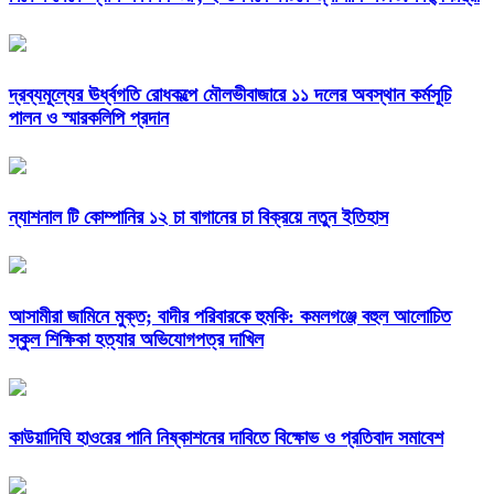
দ্রব্যমূল্যের ঊর্ধ্বগতি রোধকল্পে মৌলভীবাজারে ১১ দলের অবস্থান কর্মসূচি
পালন ও স্মারকলিপি প্রদান
ন্যাশনাল টি কোম্পানির ১২ চা বাগানের চা বিক্রয়ে নতুন ইতিহাস
আসামীরা জামিনে মুক্ত; বাদীর পরিবারকে হুমকি: কমলগঞ্জে বহুল আলোচিত
স্কুল শিক্ষিকা হত্যার অভিযোগপত্র দাখিল
কাউয়াদিঘি হাওরের পানি নিষ্কাশনের দাবিতে বিক্ষোভ ও প্রতিবাদ সমাবেশ