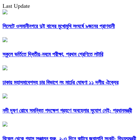
Last Update
সিলেটে ওসমানীনগরে দুই বাসের মুখোমুখি সংঘর্ষে ৯জনের প্রাণহানী
স্কুলে ভর্তিতে দ্বিতীয়-নবমে পরীক্ষা, প্রথম শ্রেণিতে লটারি
ঢাকায় মহাসমাবেশসহ চার বিভাগে লং মার্চের ঘোষণা ১১ দলীয় ঐক্যের
নদী দূষণ রোধে সমন্বিত পদক্ষেপ গ্রহণে অবহেলার সুযোগ নেই: প্রধানমন্ত্রী
বিকেল থেকে গ্যাস সঞ্চালন শুরু, ২-৩ দিনে কাটবে জ্বালানি সংকট: বিদ্যুৎমন্ত্রী