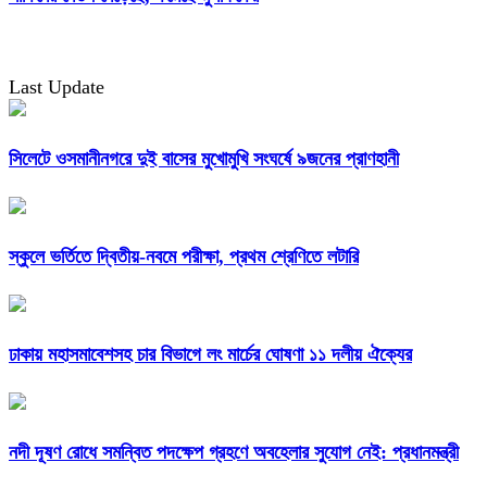
Last Update
সিলেটে ওসমানীনগরে দুই বাসের মুখোমুখি সংঘর্ষে ৯জনের প্রাণহানী
স্কুলে ভর্তিতে দ্বিতীয়-নবমে পরীক্ষা, প্রথম শ্রেণিতে লটারি
ঢাকায় মহাসমাবেশসহ চার বিভাগে লং মার্চের ঘোষণা ১১ দলীয় ঐক্যের
নদী দূষণ রোধে সমন্বিত পদক্ষেপ গ্রহণে অবহেলার সুযোগ নেই: প্রধানমন্ত্রী