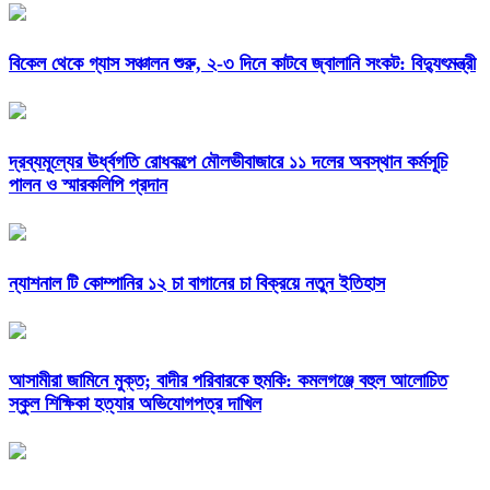
বিকেল থেকে গ্যাস সঞ্চালন শুরু, ২-৩ দিনে কাটবে জ্বালানি সংকট: বিদ্যুৎমন্ত্রী
দ্রব্যমূল্যের ঊর্ধ্বগতি রোধকল্পে মৌলভীবাজারে ১১ দলের অবস্থান কর্মসূচি
পালন ও স্মারকলিপি প্রদান
ন্যাশনাল টি কোম্পানির ১২ চা বাগানের চা বিক্রয়ে নতুন ইতিহাস
আসামীরা জামিনে মুক্ত; বাদীর পরিবারকে হুমকি: কমলগঞ্জে বহুল আলোচিত
স্কুল শিক্ষিকা হত্যার অভিযোগপত্র দাখিল