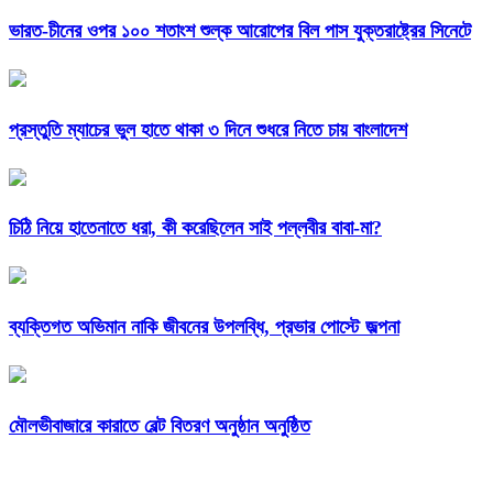
ভারত-চীনের ওপর ১০০ শতাংশ শুল্ক আরোপের বিল পাস যুক্তরাষ্ট্রের সিনেটে
প্রস্তুতি ম্যাচের ভুল হাতে থাকা ৩ দিনে শুধরে নিতে চায় বাংলাদেশ
চিঠি নিয়ে হাতেনাতে ধরা, কী করেছিলেন সাই পল্লবীর বাবা-মা?
ব্যক্তিগত অভিমান নাকি জীবনের উপলব্ধি, প্রভার পোস্টে জল্পনা
মৌলভীবাজারে কারাতে বেল্ট বিতরণ অনুষ্ঠান অনুষ্ঠিত