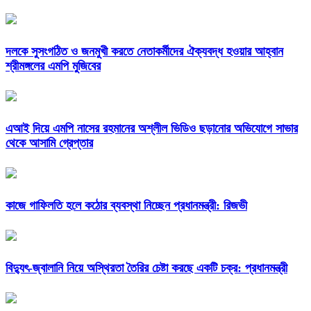
দলকে সুসংগঠিত ও জনমুখী করতে নেতাকর্মীদের ঐক্যবদ্ধ হওয়ার আহ্বান
শ্রীমঙ্গলের এমপি মুজিবের
এআই দিয়ে এমপি নাসের রহমানের অশ্লীল ভিডিও ছড়ানোর অভিযোগে সাভার
থেকে আসামি গ্রেপ্তার
কাজে গাফিলতি হলে কঠোর ব্যবস্থা নিচ্ছেন প্রধানমন্ত্রী: রিজভী
বিদ্যুৎ-জ্বালানি নিয়ে অস্থিরতা তৈরির চেষ্টা করছে একটি চক্র: প্রধানমন্ত্রী