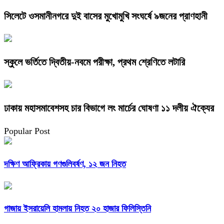
সিলেটে ওসমানীনগরে দুই বাসের মুখোমুখি সংঘর্ষে ৯জনের প্রাণহানী
স্কুলে ভর্তিতে দ্বিতীয়-নবমে পরীক্ষা, প্রথম শ্রেণিতে লটারি
ঢাকায় মহাসমাবেশসহ চার বিভাগে লং মার্চের ঘোষণা ১১ দলীয় ঐক্যের
Popular Post
দক্ষিণ আফ্রিকায় গণগুলিবর্ষণ, ১২ জন নিহত
গাজায় ইসরায়েলি হামলায় নিহত ২০ হাজার ফিলিস্তিনি