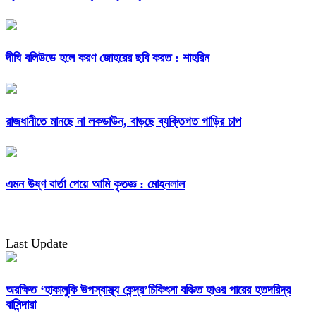
দীঘি বলিউডে হলে করণ জোহরের ছবি করত : শাহরিন
রাজধানীতে মানছে না লকডাউন, বাড়ছে ব্যক্তিগত গাড়ির চাপ
এমন উষ্ণ বার্তা পেয়ে আমি কৃতজ্ঞ : মোহনলাল
Last Update
অরক্ষিত ‘হাকালুকি উপস্বাস্থ্য কেন্দ্র’চিকিৎসা বঞ্চিত হাওর পারের হতদরিদ্র
বাসিন্দারা