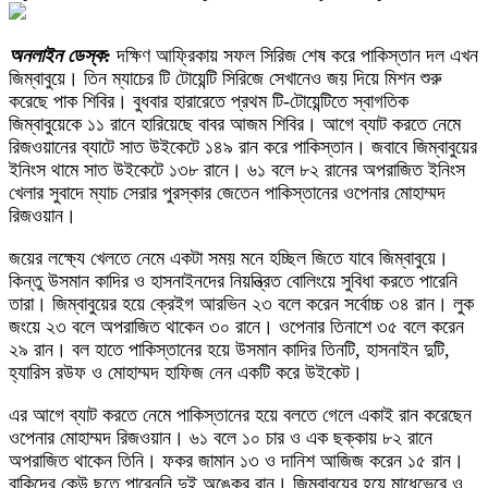
অনলাইন ডেস্ক:
দক্ষিণ আফ্রিকায় সফল সিরিজ শেষ করে পাকিস্তান দল এখন
জিম্বাবুয়ে। তিন ম্যাচের টি টোয়েন্টি সিরিজে সেখানেও জয় দিয়ে মিশন শুরু
করেছে পাক শিবির। বুধবার হারারেতে প্রথম টি-টোয়েন্টিতে স্বাগতিক
জিম্বাবুয়েকে ১১ রানে হারিয়েছে বাবর আজম শিবির। আগে ব্যাট করতে নেমে
রিজওয়ানের ব্যাটে সাত উইকেটে ১৪৯ রান করে পাকিস্তান। জবাবে জিম্বাবুয়ের
ইনিংস থামে সাত উইকেটে ১৩৮ রানে। ৬১ বলে ৮২ রানের অপরাজিত ইনিংস
খেলার সুবাদে ম্যাচ সেরার পুরস্কার জেতেন পাকিস্তানের ওপেনার মোহাম্মদ
রিজওয়ান।
জয়ের লক্ষ্যে খেলতে নেমে একটা সময় মনে হচ্ছিল জিতে যাবে জিম্বাবুয়ে।
কিন্তু উসমান কাদির ও হাসনাইনদের নিয়ন্ত্রিত বোলিংয়ে সুবিধা করতে পারেনি
তারা। জিম্বাবুয়ের হয়ে ক্রেইগ আরভিন ২৩ বলে করেন সর্বোচ্চ ৩৪ রান। লুক
জংয়ে ২৩ বলে অপরাজিত থাকেন ৩০ রানে। ওপেনার তিনাশে ৩৫ বলে করেন
২৯ রান। বল হাতে পাকিস্তানের হয়ে উসমান কাদির তিনটি, হাসনাইন দুটি,
হ্যারিস রউফ ও মোহাম্মদ হাফিজ নেন একটি করে উইকেট।
এর আগে ব্যাট করতে নেমে পাকিস্তানের হয়ে বলতে গেলে একাই রান করেছেন
ওপেনার মোহাম্মদ রিজওয়ান। ৬১ বলে ১০ চার ও এক ছক্কায় ৮২ রানে
অপরাজিত থাকেন তিনি। ফকর জামান ১৩ ও দানিশ আজিজ করেন ১৫ রান।
বাকিদের কেউ ছুতে পারেননি দুই অঙ্কের রান। জিম্বাবুয়ের হয়ে মাধেভেরে ও