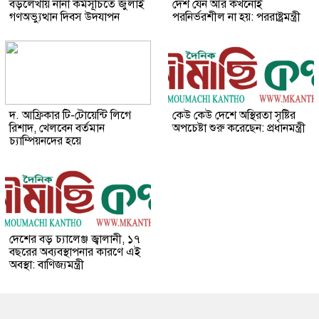
বড়লেখায় নানা কর্মসূচিতে জুলাই
দেশ যেন আর কখনোই
গণঅভ্যুত্থান দিবস উদযাপন
পরনির্ভরশীল না হয়: পররাষ্ট্রমন্ত্রী
দ. আফ্রিকার টি-টোয়েন্টি লিগে
কেউ কেউ দেশে অস্থিরতা সৃষ্টির
রিশাদ, খেলবেন বর্তমান
অপচেষ্টা শুরু করেছেন: প্রধানমন্ত্রী
চ্যাম্পিয়নদের হয়ে
দেশের বড় চ্যালেঞ্জ জ্বালানী, ১৭
বছরের অব্যবস্থাপনার কারণে এই
অবস্থা: বাণিজ্যমন্ত্রী