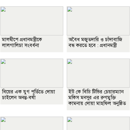
মালদ্বীপে প্রধানমন্ত্রীকে
অবৈধ মজুতদারি ও চাঁদাবাজি
লালগালিচা সংবর্ধনা
বন্ধ করতে হবে : প্রধানমন্ত্রী
বিয়ের এক যুগ পূর্তিতে দোয়া
ইউ কে বিডি টিভির চেয়ারম্যান
চাইলেন অনন্ত-বর্ষা
মকিস মনসুর এর রুগমুক্তি
কামনায় দোয়া মাহফিল অনুষ্ঠিত